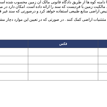
 دامنه کوه ها از طریق دادگاه قانونی مالک آن زمین محسوب شده است
 مالکیت زمین با فردیست که سند را ارائه داده است. امکان دارد در 
شخیص اراضی منابع طبیعی استفاده خواهد کرد و درصورتی که سند غیر ق
 مثتثنیات اراضی کمک کنند . در صورتی که در تعیین این موارد دچار
فکس
۲۲۲۵۸۶۴۹
۲۲۷۶۱۱۹۵
پیغام گیر
۲۲۷۶۱۱۹۷
تهران، بلوار میرداماد، نفت جنوبی، شماره ۲۶۸
این سایت تابع قانون حمایت حقوق مولفان و مصنفان و هنرمندان بوده و استف
Copyright © 2008 - 2026 All Rights Reserved