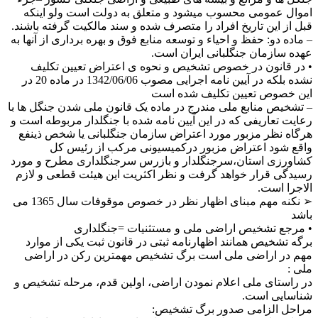
اموال عمومی محسوب میشود و متعلق به دولت است ولو اینکه
قبل از این تاریخ افراد را متصرف شده و سند مالکیت گرفته باشند.
– ماده دو: حفظ و احیاء و توسعه منابع فوق و بهره برداری از آنها به
عهده سازمان جنگلبانی ایران است.
• در قانون در خصوص تشخیص و نحوه ی اعتراض تعیین تکلیف
نشده بلکه در آیین نامه اجرایی مصوب 1342/06/06 در ماده 20 در
این خصوص تعیین تکلیف شده است
– تشخیص منابع ملی مندرج در ماده یک قانون ملی شدن جنگل ها با
رعایت تعاریفی که در این آیین نامه شده با جنگلدار مربوطه است و
هرگاه نظر مزبور مورد اعتراض سازمان جنگلبانی یا شخص ذینفع
واقع شود اعتراض مزبور درکمیسیونی مرکب از رئیس کل
کشاورزی استان،سرجنگلدار و بازرس سرجنگلداری مطرح و مورد
رسیدگی قرار خواهد گرفت و نظر اکثریت این هیئت قطعی و لازم
الاجرا است.
➢ نکنه مهم مبنای اظهار نظر در خصوص موقوفات سال 1365 می
باشد
• مرجع تشخیص اراضی ملی و مستثنیات =جنگلداری
برگه تشخیص همانند اظهارنامه ثبتی در قانون ثبت یکی از موارد
مهم در اراضی ملی است برگ تشخیص مهمترین رکن در اراضی
ملی :
در راستای ملی اعلام نمودن اراضی، اولین قدم، مرحله تشخیص و
شناسایی است.
مراحل الزامی صدور برگ تشخیص: