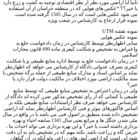
ثانیا آیا اراضی مورد نظر از نظر اقتصادی توجیه به کشت و زرع دارد
یا خیر؟؟ *عکس های هوایی که در منطقه خراسان از آن استفاده
می شود عکس هایی است که در سال 1345 گرفته شده است.
نمونه قرار ارجاع به کارشناس در شعب ویژه
نمونه نقشه UTM
نمونه عکس هوایی
مبانی اظهارنظر توسط کارشناس در زمان دادخواست خلع ید
واعتراض به تشخیص و شکایت کیفری ماده 690 قانون مجازات
اسلامی
• در زمان دادخواست خلع ید توسط اداره منابع طبیعی و یا شکایت
کیفری تصرف عدوانی دادگاه از کارشناس می خواهد که اظهارنظر
نماید بر اساس اسناد و مدارک منابع طبیعی از جمله برگه تشخیص یا
سند مالکیت اراضی مورد اختلاف در مالکیت دولت قرار دارد یا
خیر؟
ولی در زمان اعتراض به تشخیص منابع طبیعی که توسط منابع
طبیعی یا کسانی که از رأی تشخیص مذکور ضرر کرده اند دادگاه از
کارشناس می خواهد صرف نظر ازاستنادات منابع طبیعی بلکه بر
اساس فاکتورهای موثر و فنی کارشناس اظهارنظر نماید که اراضی
تشخیص داده شده منطبق بر اصول فنی می باشد یا در واقع در سال
ملی شدن جنگل ها و مراتع یعنی سال 1341 سابقه احیاء و بهره
برداری داشته است یا خیر؟ و این بهره برداری می تواند احداث بنا ،
خرمن گاه و زراعت باشد. نکته مهم که در تشخیص باید به آن دقت
شود این است که اراضی آیش های زراعی ولو آنکه در آن گیاهان