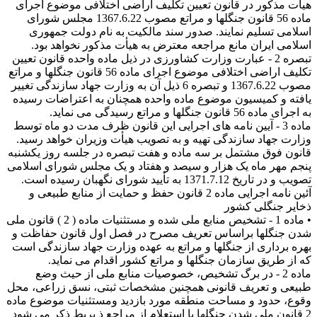
هیأت مذکور در قانون تعیین تکلیف اراضی اختلافی موضوع اجرای
ماده 56 قانون جنگلها و مراتع مصوب 1367.6.22 مجلس شورای
اسلامی تسلیم نمایند. صدور سند مالکیت به نام دولت جمهوری
اسلامی ایران مانع مراجعه معترض به هیأت مذکور نخواهد بود.
تبصره 2 - عبارت وزارت کشاورزی در ذیل ماده واحده قانون تعیین
تکلیف اراضی اختلافی موضوع اجرای ماده 56 قانون جنگلها و مراتع
مصوب 1367.6.22 و تبصره 6 ذیل آن به وزارت جهاد سازندگی تغییر
یافته و کمیسیون موضوع ماده واحده همچنان به اعتراضات رسیده
به اجرای ماده 56 قانون جنگلها و مراتع رسیدگی می نماید.
ماده 3 - آیین نامه های اجرایی این قانون ظرف مدت دو ماه توسط
وزارت جهاد سازندگی تهیه و به تصویب هیأت وزیران خواهد رسید.
قانون فوق مشتمل بر سه ماده و هفت تبصره در جلسه روز یکشنبه
پنجم مهر ماه یک هزار و سیصد و هفتاد و یک مجلس شورای اسلامی
تصویب و در تاریخ 1371.7.12 به تأیید شورای نگهبان رسیده است.
آئین نامه اجرایی ماده 2 قانون حفظ و حمایت از منابع طبیعی و
ذخایر جنگلی کشور
• ماده 1 - تشخیص منابع ملی شده و مستثنیات ماده ( 2 ) قانون ملی
شدن جنگلها براساس تعریف مصرح در فصل اول قانون حفاظت و
بهره برداری از جنگلها و مراتع به عهده وزارت جهاد سازندگی است
که از طریق سازمان جنگلها و مراتع کشور اقدام می نماید.
ماده 2 - در برگ تشخیص، خصوصیات منابع ملی از حیث وضع
طبیعی و تعریف قانونی همچنین مشخصات ثبتی، نسق زراعی، محل
وقوع، حدود و مساحت منطقه مورد بازدید ومستثنیات موضوع ماده
2 قانون ملی شدن جنگلها با استعلام از مراجع ذ یربط ذکر می شود