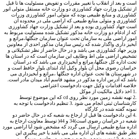
است و بعد از انقلاب با تغییر مقررات و تفویض مسئولیت ها تا قبل
از تشکیل وزارت جهاد کشاورزی دو وزارت خانه مستقل متولی انور
کشاورزی و منابع طبیعی بوده که متولی امور کشاورزی وزرات
کشاورزی و متولی منابع طبیعی که اراضی ملی در محدوده آن
است جهاد کشاورزی بوده و بعد از تشکیل وزارت جهاد کشاورزی
که از ادغام دو وزارت خانه مذکور تشکیل شده مسئولیت مربوط به
امور اراضی ملی به سازمان تحت عنوان سازمان جنگلها،مراتع و
آبخیز داری واگذار شده که رئیس سازمان مذکور احدی از معاونین
وزیر جهاد کشاورزی می باشد و در حال حاضر از نظر تشکیلاتی و
تشخیص اراضی ملی اط وطایف این سازمان است که در استان ها
تحت اداره کل جنگلها،مراتع و آبخیزداری می باشد که در استان
خراسان رضوی محل آن بلوار وکیل آباد ابتدای بلوار حافظ است و
در شهرستان ها تحت عنوان اداره جنگلها ،مراتع و آبخیزداری می
باشد که آدرس اداره مذکور در مشهد قاسم آباد میدان مادر است.
خلاصه اقدامات وکیل جهت دادخواست اعتراضی
.1 اخذ دلایل مالکیت از موکل
.2 تهیه نقشه زمین مورد نظر روی cd که این موضوع توسط
کارشناسان ثبتی انجام می شود .3 تنظیم دادخواست با توجه به
نمونه گفته شده در کارگاه
.4 این دادخواست ها قبل از ارجاع به شعبه که در حال حاضر دو
شعبه در خراسان رضوی است)34 و 44( توسط معاونت ارجاع به
اداره منابع طبیعی ارسال می گردد که مشخص شود آیا اراضی مورد
نظر طبق نقشه های آن اداره ملی می باشد یا خیر پیگیری این
موضوع .5 ثبت پرونده در شعبه و حضور در جلسه رسیدگی و