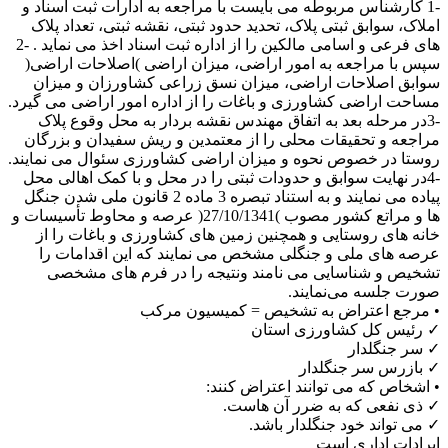
-1 کارشناس مربوطه می بایست با مراجعه به ادارات ثبت اسناد و
املاک، سوابق ثبتی پلاک، تحدید حدود ثبتی، نقشه ثبتی، تعداد پلاک
های فرعی و اسامی مالکین را از اداره ثبت اسناد اخذ می نماید . -2
سپس با مراجعه به امور اراضی، میزان اراضی )اصلاحات اراضی(
سوابق اصلاحات اراضی، میزان نسق زراعی کشاورزان و میزان
مساحت اراضی کشاورزی و باغات را از اداره امور اراضی می گیرد.
-3در مرحله بعد به اتفاق مهندس نقشه بردار به محل وقوع پلاک
مراجعه و تحقیقات محلی را از معتمدین و ریش سفیدان و بزرگان
روستا در خصوص نحوه و میزان اراضی کشاورزی سئوال می نمایند.
-4در نهایت سوابق و حدودات ثبتی را در محل و با کمک اهالی محل
پیاده می نمایند و به استناد تبصره 3 ماده 2 قانون ملی شدن جنگل
ها و مراتع کشور مصوب )27/10/1341( عرصه و محاوط تأسیسات و
خانه های روستایی و همچنین زمین های کشاورزی و باغات را از
عرصه های ملی و جنگلی مشخص می نمایند که این اقدامات را
تشخیص و شناسایی می نامند ونتیجه را در فرم های مشخصی
صورت جلسه می‌نمایند.
• مرجع اعتراض به تشخیص = کمیسیون مرکب
✓ رئیس کل کشاورزی استان
✓ سر جنگلدار
✓ بازرس سر جنگلدار
• اشخاص که می توانند اعتراض کنند:
✓ ذی نفعی که به ضرر آن هاست.
✓ می تواند خود جنگلدار باشد.
ایرادات اداری است