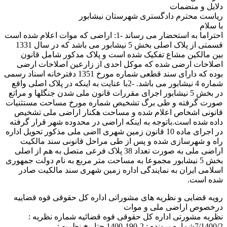
دلایل و منضمات
ریاست محترم دادگستری شهرستان نیشابور
با سلام
احتراما به استحضار می رساند -1: اراضی که موات اعلام شده است
قسمتی از پلاک اصلی بخش 5 نیشابور می باشد که در سال 1331
بین مالکین مشاع تفکیک شده است و پلاک مدکور شامل قانون
اصلاحات ارضی شده که موکل احدی از زارعین اصلاحات ارضی
بوده که دارای سند قطعی شماره مورخ 1351 دفترخانه اسناد رسمی
شماره 4 نیشابور می باشد. -2با عنایت به اینکه در پلاک اصلی واقع
در بخش 5 نیشابور اجرای مقررات قانون ملی شدن جنگلها و مراتع
صورت گرفته و طی برگ تشخیص شماره مورخ مساحت مستثنیات
قانونی اشخاص اعلام شده و مساحت هکنار اراضی ملی تشخیص
داده شده است.باتوجه به اینکه اراضی در محدوده شهر قرار گرفته
در اجرای ماده 10 قانون زمین شهری ااضی ملی مذکور تحویل اداره
راه و شهرسازی شده و پس از طی مراحل قانونی سند مالکیت
اراضی ملی به صورت تعداد 38 پلاک فرعی متصل به هم از اصلی
بخش 5 نیشابور مجموعا به مساحت متر مربع به نام دولت جمهوری
اسلامی ایران به نمایندگی اداره زمین شهری سند مالکیت صادر
شده است.
رویه قضایی و نظریه های مشوراتی اداره کل حقوقی قوه قضاییه
درخصوص اراضی ملی و موات
نظریه مشورتی اداره کل حقوقی قوه قضائیه شماره نظریه :
7/1400/2شماره پرونده : 2-190-1400 حتاریخ نظریه :