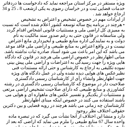
ویژه مستقر در مرکز استان مراجعه نماید که دادخواست ها دردفاتر
خدمات قضایی ثبت و در خراسان رضوی به یکی ازشعب 8 ، 25 و 34
ارجاع خواهد شد .
از ایرادات مهم در خصوص تشخیص و اعتراض به تشخیص
• هرچند در برنامه پنج ساله توسعه کشور اعلام شده است که نسبت
به ممیزی کل اراضی ملی و مستثنیات قانونی اشخاص اقدام گردد
ولی متاسفانه در قانون حتی به رغم صدور سند مالکیت به نام
دولت و به نمایندگی اداره منابع طبیعی و آبخیزداری مانع اعتراض
نیست و در واقع اعتراض به منابع طبیعی و اراضی ملی فاقد موعد
می باشد که این امر باعث می شود اسناد صادره ثبات نداشته باشد.
مبانی اظهارنظر در خصوص اراضی ملی هرچند در قانون که دادگاه
هایی ویژه را جهت رسیدگی به اعتراضات و اراضی ملی پیش بینی
نموده تکلیفی به ارجاع به کارشناس و حتی ارائه مستندات فنی
نظیرعکس های هوایی دیده نشده ولی در عمل دادگاه های ویژه
جهت اظهارنظر وانشاء رأی از کارشناسان رسمی دادگستری
صلاحیت دار در موضوع که کارشناسان رسمی دادگستری در رشته
کشاورزی و منابع طبیعی که دارای صلاحیت تشخیص اراضی مرتعی
و مستثنیات از یکدیگر و تفسیر عکس های ماهواره ای و هوایی می
باشند استفاده می کنند در خصوص اینکه مبنای اظهارتظر
کارشناسان چه زمانی می باشد هرچند در رویه قضایی و بین دکترین
حقوقی اختلاف نظر روجود
دارد و منشا این اختلاف از آنجا نشأت می گیرد که در تبصره ماده
واحده سال 67 منابع طبیعی را ملزم می نماید که اراضی که بعد از
تاریخ مذکور توسط اشخاص تصرف شده است را خلع ید نماید و بر