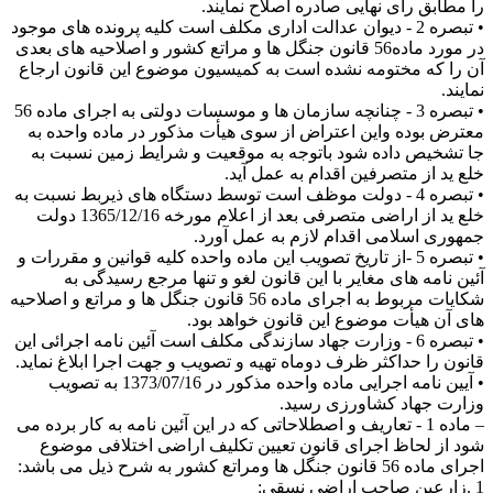
را مطابق رأی نهایی صادره اصلاح نمایند.
• تبصره 2 - دیوان عدالت اداری مکلف است کلیه پرونده های موجود
در مورد ماده56 قانون جنگل ها و مراتع کشور و اصلاحیه های بعدی
آن را که مختومه نشده است به کمیسیون موضوع این قانون ارجاع
نمایند.
• تبصره 3 - چنانچه سازمان ها و موسسات دولتی به اجرای ماده 56
معترض بوده واین اعتراض از سوی هیأت مذکور در ماده واحده به
جا تشخیص داده شود باتوجه به موقعیت و شرایط زمین نسبت به
خلع ید از متصرفین اقدام به عمل آید.
• تبصره 4 - دولت موظف است توسط دستگاه های ذیربط نسبت به
خلع ید از اراضی متصرفی بعد از اعلام مورخه 1365/12/16 دولت
جمهوری اسلامی اقدام لازم به عمل آورد.
• تبصره 5 -از تاریخ تصویب این ماده واحده کلیه قوانین و مقررات و
آئین نامه های مغایر با این قانون لغو و تنها مرجع رسیدگی به
شکایات مربوط به اجرای ماده 56 قانون جنگل ها و مراتع و اصلاحیه
های آن هیأت موضوع این قانون خواهد بود.
• تبصره 6 - وزارت جهاد سازندگی مکلف است آئین نامه اجرائی این
قانون را حداکثر ظرف دوماه تهیه و تصویب و جهت اجرا ابلاغ نماید.
• آیین نامه اجرایی ماده واحده مذکور در 1373/07/16 به تصویب
وزارت جهاد کشاورزی رسید.
– ماده 1 - تعاریف و اصطلاحاتی که در این آئین نامه به کار برده می
شود از لحاظ اجرای قانون تعیین تکلیف اراضی اختلافی موضوع
اجرای ماده 56 قانون جنگل ها ومراتع کشور به شرح ذیل می باشد:
1 .زارعین صاحب اراضی نسقی: