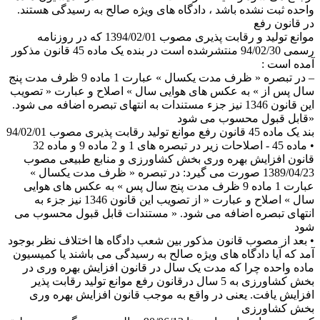
واحده ثبت نشده باشد ، دادگاه های ویژه صالح به رسیدگی هستند.
در قانون رفع
موانع تولید و رقابت پذیری مصوب 1394/02/01 که در روزنامه
رسمی 94/02/30 منتشرشده است در بنده یک ماده 45 قانون مذکور
آمده است :
– در تبصره « ظرف مدت یکسال » عبارت 1 ماده 9 ظرف مدت پنج
سال پس از » به عکس های هوایی سال » اصلاح و عبارت « تصویب
این قانون 1346 نیز جزء مستندات به انتهای تبصره اضافه می شود.
«قابل قبول محسوب می شود
بند یک ماده 45 قانون رفع موانع تولید رقابت پذیری مصوب 94/02/01
• ماده 45 - اصلاحات زیر در تبصره های 1 و 2 ماده 9 و ماده 32
قانون افزایش بهره وری بخش کشاورزی و منابع طبیعی مصوب
1389/04/23 صورت می گیرد: در تبصره « ظرف مدت یکسال »
عبارت 1 ماده 9 ظرف مدت پنج سال پس » به عکس های هوایی
سال » اصلاح و عبارت « از تصویب این قانون 1346 نیز جزء به
انتهای تبصره اضافه می شود. « مستندات قابل قبول محسوب می
شود
• بعد از مصوب قانون مذکور بین شعب دادگاه ها اختلاف نظر بوجود
آمد که آیا دادگاه های ویژه صالح به رسیدگی می باشند یا کمیسیون
ماده واحده چرا که مدت یک سال در قانون افزایش بهره وری در
بخش کشاورزی به 5 سال درقانون رفع موانع تولید رقابت پذیر
افزایش یافت. یعنی در واقع به موجب قانون افزایش بهره وری
بخش کشاورزی