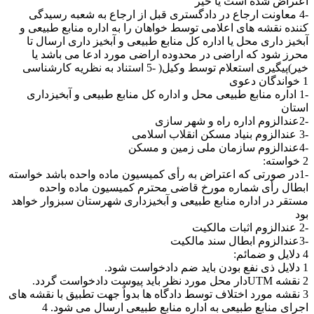
اعتراض شده است یا خیر
-4 معاونت ارجاع در دادگستری قبل از ارجاع به شعبه رسیدگی
کننده نقشه های اعلامی توسط خواهان را به اداره منابع طبیعی و
آبخیز داری محل یا اداره کل منابع طبیعی و آبخیز داری ارسال تا
محرز شود که اراضی در محدوده اراضی مورد ادعا می باشد یا
خیر)پیگیری استعلام توسط وکیل( -5 استناد به نظریه کارشناسی
1 خواندگان دعوی
-1 اداره منابع طبیعی محل و اداره کل منابع طبیعی و آبخیزداری
استان
-2عندالزوم اداره راه و شهر سازی
-3 عندالزوم بنیاد مسکن انقلاب اسلامی
-4عندالزوم سازمان ملی زمین و مسکن
2 خواسته:
-1در صورتی که اعتراض به رأی کمیسیون ماده واحده باشد خواسته
ابطال رأی شماره مورخ قاضی محترم کمیسیون ماده واحده
مستقر در اداره منابع طبیعی و آبخیزداری شهرستان سبزوار خواهد
بود
-2 عندالزوم اثبات مالکیت
-3عندالزوم ابطال سند مالکیت
4 دلایل و ضمائم:
1 دلایل ذی نفع بودن باید ضم دادخواست شود.
2 نقشه UTMدار محل مورد نظر باید پیوست دادخواست گردد.
3 نقشه مورد اختلاف توسط دادگاه ها بدواٌ جهت تطبیق با نقشه های
اجرای منابع طبیعی به اداره منابع طبیعی ارسال می شود. 4