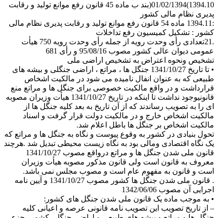
1394.10)01/02/1394(بند ب ماده 45 قانون رفع موانع تولید و رقابت
پدیری نظام مالی کشور
:1394.11 ماده 54 قانون رفع موانع تولید و رقابت پدیری نظام مالی
کشور : تشکیل کمیسیون رفع تداخلات
.21تعدادی رأی وحدت رویه از جمله رأی وحدت رویه 750 هیأت
عمومی دیوان عالی کشور مصوب 95/08/16 و رأی 681
تشخیص ونحوه اعتراض به تشخیص اراضی ملی
• تا تاریخ 1341/10/27 جنگل ها ، مراتع ، اراضی جنگلی و بیشه های
طبیعی که به عنوان انفال نامیده می شود در مالکیت اشخاص
قرارداشت و در واقع مالکیت خصوصی برای جنگل ها و مراتع منع
قانونیوجود نداشت تا اینکه در تاریخ 1341/10/27 هیأت وزیران مصوبه
ای را به تصویب رساندند که از آن تاریخ به بعد کلیه جنگل ها از
مالکیت اشخاص خارج و در مالکیت دولت قرار گرفت و اسناد
مالکیت اشخاص بر جنگل ها باطل اعلام شد.
تحول بنیادی در کشور به وقوع پیوست و نگاه به جنگل ها و مراتع که
یک نگاه اقتصادی ومالی بود به نگاه زیست محیطی تبدیل شد .هرچند
قانون ملی شدن جنگل ها و مراتع درواقع مصوب 1341/10/27
معروف به قانون است ولی قانون مذکور مصوبه هیأت وزیران
است و قانون به مفهوم عام است و مصوب مجلس نمی باشد.
. قانون ملی شدن جنگل ها کشور مصوب 1341/10/27 و آیین نامه
اجرایی آن مصوب 1342/06/06
• به موجب ماده یک قانون ملی شدن جنگل های کشور:
– از تاریخ تصویب این تصویب نامه قانونی عرصه و اعیانی کلیه
جنگل ها و مراتع و بیشه های طبیعی و اراضی جنگلی کشور –جزء