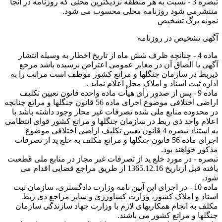
تبصره 3 - نسبت به هر منطقه نزدیکترین محلی که روزنامه در آنجا
منتشرمی شود روزنامه محلی محسوب می شود.
نمونه برگ تشخیص
آگهی تشخیص در روزنامه
ماده 4 - چنانچه ظرف شش ماه از تاریخ اخطار به وسیله انتشار
آگهی یا الصاق آن در معابر عمومی اعتراض نرسیده باشد مرجع
ذیربط در سازمان جنگلها و مراتع کشور موظف است مراتب را به
اداره ثبت اسناد و املاک محل اعلام نماید .
ماده 9 - پس از صدور رأی هیأت ماده واحده قانون تعیین تکلیف
اراضی اختلافی موضوع اجرای ماده 56 قانون جنگلها و مراتع چنانچه
در محدوده منابع ملی شده تصرفات غیر مجاز وجود داشته باشد با
اعلام واحد ذی ربط در سازمان جنگلها و مراتع کشور قوای انتظامی
به استناد تبصره 4 قانون تعیین تکلیف اراضی اختلافی موضوع
اجرای ماده 56 قانون جنگلها و مراتع مکلف به خلع ید از تصرفات
مذکور خواهند بود.
تبصره - در مورد خلع ید از تصرفات غیر مجاز در منابع ملی قطعیت
یافته قبل ازتاریخ 1365.12.16 از طریق مراجع قضایی اقدام می
شود.
ماده 10 - در اجرای این آیین نامه وزارت دادگستری، سازمان ثبت
اسناد و املاک کشور، وزارت کشاورزی و سایر مراجع ذی ربط
مکلف به انجام همکاریهای لازم با وزارت جهاد سازندگی سازمان
جنگلها و مراتع کشور می باشند.