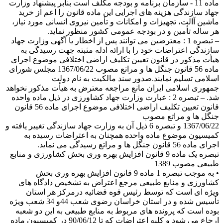
ماده 11 - سازمان برنامه و بودجه مکلف است بنابر پیشنهاد وزارت
جهاد سازندگی هزینه های اجرایی این ماده قانون را اعم از خرید
ماشین آالت، تجهیزات و امکانات و تأمین نیروی انسانی مورد نیاز،
هر ساله تأمین و در بودجه عمومی کشور منظور نماید.
– تبصره 1 : معترضین می توانند پس از اخطار یا آگهی وزارت جهاد
سازندگی اعتراضات خود را با ارائه ادله مثبته جهت رسیدگی به
هیأت مذکور در قانون تعیین تکلیف اراضی اختلافی موضوع اجرای
ماده 56 قانون جنگل ها و مراتع مصوب 1367/06/22 مجلس شورای
اسلامی تسلیم نمایند.صدور سند مالکیت به نام دولت
جمهوری اسلامی ایران مانع مراجعه معترض به هیأت مذکور نخواهد
شد. – تبصره 2 : عبارت وزارت جهاد کشاورزی در ذیل ماده واحده
قانون تعیین تکلیف اراضی اختلافی موضوع اجرای ماده 56 قانون
جنگل ها و مراتع مصوب
1367/06/22 و تبصره 6 ذیل آن به وزارت جهاد سازندگی تغییر یافته و
کمیسیون موضوع ماده واحده همچنان به اعتراضات رسیده به
اجرای ماده 56 قانون جنگل ها و مراتع رسیدگی می نماید.
تبصره یک ماده 9 قانون افزایش بهره وری بخش کشاورزی و منابع
طبیعی مصوب 1389
• به موجب تبصره 1 ماده 9 قانون افزایش بهره وری بخش
کشاورزی و منابع طبیعی مرجع اعتراض به تشخیص دادگاه های
ویژه ای است که توسط رئیس قوه قضائیه درمرکز هر استان
تأسیس شده و در استان خراسان رضوی شعب 44و 34 شعب ویژه
بوده است که پرونده های مربوط به منابع طبیعی به این دو شعبه
ارجاع می شود و کلیه اعتراضات که تا 90/06/12 در کمیسیون ماده