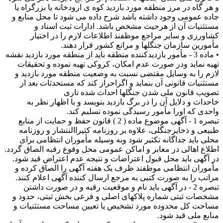
و هر گاه در مرز منطقه مورد بازدید کوه ی ارودخانه یا بزرگراه یا
جاده عمومی وجود داشته باشد شرح داده می شود تا محل منابع و
مستثنیات آن از هرحیث مشخص باشد. ادارات ثبت اسناد و
کشاورزی و سایر مراجع موظفند اطلاعات لازم را در اختیار
مأمورین سازمان جنگلها و مراتع کشور قرار دهند.
• ماده 3 - مأمور بازدیدکننده منطقه باید از منطقه مورد بازدید نقشه
تهیه نماید ودر صورت عدم امکان، کروکی تهیه نموده و تحقیقات
لازم را به وسایل مقتضی نسبت به وضعیت منطقه مورد بازدید و
مستثنیات قانونی آن بنماید و اگراحراز کند که مستحدثات بعد از
تصویب قانون ملی شدن جنگلها احداث شده تاری
خاحداث و دلایل آن را در برگ بازدید بنویسد و با اظهار نظر به
واحدی که اورا مأمور رسیدگی نموده تسلیم کند.
تبصره 1 - آگهی موضوع ماده ( 2 ) قانون حفظ و حمایت از منابع
طبیعی و ذخایرجنگلی، علاوه بر روزنامه کثیراالنتشار و روزنامه
محلی باید جداگانه تکثیر شود وبه وسیله مأموران انتظامی برای
اطلاع اهالی در معابر و اماکن عمومی محل وقوع رقبه الصاق گردد.
در آگهی باید محل قبول اعتراضات و نتیجه عدم اعتراض قید شود.
مأموران انتظامی موظفند ظرف یک هفته آگهی را الصاق کرده و
مراتب را به صورت کتبی به مرجع ارسال کننده آگهی اعلام کنند.
تبصره 2 - در آگهی باید نام و موقعیت رقبه و در صورت داشتن
مشخصات ثبتی شماره پلاکهای اصلی و فرعی بخش ثبتی، حدود و
مساحت کل محدوده مورد تشخیص یا تعیین مساحت مستثنیات و
منابع ملی قید شود.