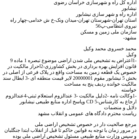
اداره کل راه و شهرسازی خراسان رضوی
نیشابور
اداره راه و شهر سازی نیشابور
استان تهران-شهرستان تهران-میدان ونک-خ ش خدامی-چهار راه
نیروی انتظامی-پ56
سازمان ملی زمین و مسکن
مشهد-
محمد خسروی محمد وکیل
وکیل
-1اعتراض به تشخیص ملی شدن اراضی موضوع تبصره 1 ماده 9
قانون افزایش بهره برداری در بخش کشاورزی-2احراز مالکیت در
خصوص یک قطعه زمین به مساحت واقع در پلاک فرعی از اصلی در
بخش 5 نیشابور مقوم 20000001 لایر قیمت منطقه ای -3 ابطال سند
مالکیت خوانده ردیف پنج به مساحت
خواسته
-1وکالت نامه -2دلیل مالکیت -3 عندالزوم استعلام ثبتی-4عندالزوم
ارجاع به کارشناس-5 CD وپاسخ اداره منابع طبیعی نیشابور
دلایل و منضمات
ریاست محترم دادگاه های عمومی و انقلاب مشهد
مرجع صالحیت دار در خصوص تشخیص اراضی ملی
در مرور زمان با توجه به قوانین حاکم تا قبل از انقلاب ابتدا جنگلبان
و سپس وزارت منابع طبیعی مسئول تشخیص اراضی ملی بوده