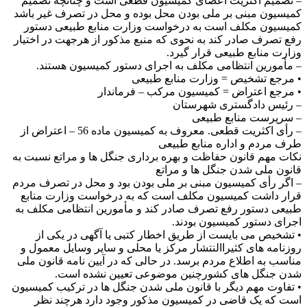
– تصمیم اکثریت اعضای کمیسیون قطعی است و چنانچه تصمیم
کمیسیون مبنی بر ملی بودن محل بوده و محل در تصرف غیر باشد
کمیسیون مکلف است به درخواست وزارت منابع طبیعی دستور
رفع تصرف صادر کند به نحوی که منبع مذکور از هرجهت در اختیار
وزارت منابع طبیعی قرار گیرد.
– مأمورین انتظامی مکلف به اجرای دستور کمیسیون هستند.
• مرجع تشخیص = وزارت منابع طبیعی
• مرجع اعتراض = کمیسیون مرکب – فرماندار
– رئیس دادگستری شهرستان
– سرپرست منابع طبیعی
– رأی اکثریت قطعی. معروف به کمیسیون ماده 56 – اعتراض از
طرف مردم و اداره منابع طبیعی
نکات مهم قانون حفاظت و بهره برداری جنگل ها و مراتع نسبت به
قانون ملی شدن جنگل ها و مراتع
– اگر رأی کمیسیون مبنی بر ملی بودن بود و محل در تصرف مردم
قرار داشت کمیسیون مکلف است که به درخواست وزارت منابع
طبیعی دستور رفع تصرف صادر کند و مأمورین انتظامی مکلف به
اجرای دستور کمیسیون بودند.
• تشخیص می بایست از طریق اخطار کتبی یا آگهی در یکی از
روزنامه های کثیراالنتشار مرکز یا محلی و سایر وسایل معمول و
مناسب به اطلاع مردم برسد. در حالی که در آیین نامه قانون ملی
شدن جنگل های کشورچنین موضوعی تعیین نشده است.
• تفاوت مهم دیگر با قانون ملی شدن جنگل ها در ترکیب کمیسیون
است که یک قاضی در کمیسیون مذکور وجود دارد هرچند نظر