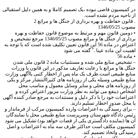
در کمیسیون قاضی نبوده ،یک تصمیم کاملا و به همین دلیل استقبالی
از ناحیه مردم نشده است.
. قانون حفاظت و بهره برداری از جنگل ها و مراتع 2
مصوب 1346/05/25
• دومین قانون مهم و مرتبط به موضوع قانون حفاظت و بهره
برداری از جنگل ها و مراتع مصوب 1346/05/25 مرجع تشخیص و
اعتراض در ماده 56 این قانون تعیین تکلیف شده است که با توجه به
اهمیت این ماده عینا . ٌ گفته می شود
• ماده 56
– تشخیص منابع ملی شده و مستثنیات ماده 2 قانون ملی شدن
جنگل ها و مراتع با رعایت تعاریف مذکور در این قانون با وزرات
منابع طبیعی است.ظرف یک ماه پس از اخطار کتبی یاآگهی وزارت
منابع طبیعی وسیله یکی از روزنامه های کثیراالنتشار مرکز و یکی
از روزنامه های محلی و سایر وسایل معمول و مناسب محل
اشخاص ذینفع می توانند به نظر وزارت مزبور اعتراض کرده و
اعتراضات خود را با ذکر دلیل و مستندات به مرجع صادر کننده آگهی
یا محل صدور اخطار تسلیم دارند.
– برای رسیدگی به اعتراضات وارده کمیسیون مرکب از فرماندار و
رئیس دادگاه شهرستان وسرپرست منابع طبیعی محل یا نمایندگان
آن ها (نماینده دادگستری یکی از قضات خواهد بود) تشکیل می شود
کمیسیون مکلف است حداکثر ظرف سه ماه به اعتراضات و اصل
رسیدگی واتخاذ تصمیم کند.