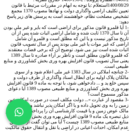
1400/08/29استعلام :با توجه به ابهام در مقررات مرتبط با قانون
تعیین تکلیف اراضی واگذاری دولت و نهادها مصوب 1370 مجمع
تشخیص مصلحت نظام، خواهشمند است به پرسش های زیر پاسخ
دهید:
-1 آیا قلمرو قانون مذکور برای اراضی است که بایر و غیر ملی بودن
آن تا سال 1370 ثابت شده و شامل اراضی اثبات شده پس از آن
تاریخ مذکور نیست و یا این که مطلق است و قلمرو آن شامل
اراضی که غیر موات یا غیر ملی بودند پس از سال تصویب قانون
اثبات شده است نیز می شود. توضیح آن که برخی قضات معتقدند
که قلمرو قانون مطلق است و ناظر بر آراء صادره تا سال 1389
یعنی سال تصویب قانون افزایش بهره وری بخش کشاورزی و منابع
طبیعی است.
-2 چنانچه املاکی در سال 1383 غیر ملی اعلام شود و از سوی
مالکان پلاک اولیه برای ابطال اسناد واگذاری از طرف دولت و
سپس خلع ید و ... دادخواهی شود، با توجه به ماده 9 قانون افزایش
بهره وری بخش کشاورزی و منابع طبیعی مصوب 1389 آیا دعوای
مذکور مسموع است؟
-3 مقصود از عبارت »... دولت مکلف است در صورت امکان عین
زمین را به وی تحویل داده و یا اگر امکان پذیر نباشد و در رضایت
مالک عوض زمین و یا قیمت کارشناسی آن را پرداخت نماید ...« در
ذیل تبصره یک ماده 9 قانون افزایش بهره وری بخش کشاورزی و
منابع طبیعی مصوب 1389 چیست؟ آیا می توان گفت از مصادیق
عدم امکان، احداث اعیانی در اراضی یا نقل و انتقال حقوق مالکیت