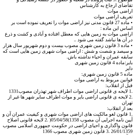
تقاضای ارجاع به کارشناس
اراضی موات
تعریف اراضی موات
• ماده 27 قانون مدنی نیز اراضی موات را تعریف نموده است بر
اساس این ماده :
اراضی موات به زمین هایی که معطل افتاده و آبادی و کشت و ذرع
در آن ها نباشد گفته می شود ..
• ماده 3 قانون زمین شهری مصوب بیست و دوم شهریور سال هزار
و سیصد و شصت و شش : اراضی موات شهری زمین هایی است که
سابقه عمران و احیاء نداشته باش.
بایر:ماده 4 قانون زمین شهری
دایر
ماده 5 قانون زمین شهری:
قوانین مربوط به اراضی موات
قبل از انقلاب:
.1 لایحه ی قانونی اراضی موات اطراف شهر تهذران مصوب1331
.2 لایحه ی قانونی اراضی بایر و موات اطراف سایر شهر ها غیر از
تهران
بعد از انقلاب:
.1 قانون لغو مالکیت های اراضی موات شهری و کیفیت عمران آن و
آیین نامه اجرایی آن مصوب 1358)05/04/58( .2 لایحه قانونی اصلاح
قانون واگذاری و احیای اراضی در حکومت جمهوری اسلامی مصوب
26/01/1359 .3 قانون زمین شهری مصوب 1366