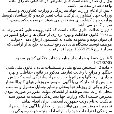
وی رأی صادر شده است قابل اعتراض در دادگاهی که رای ماده
واحده صادر شده می باشد.
• پس از ادغام وزارت جهاد سازندگی و وزارت کشاورزی و تشکیل
وزرات جهاد کشاورزی ترکیب هیأت تغییر کرده و کارشناسان توسط
وزارت جهاد کشاورزی مشخص می شوند. • رسمیت کمیسیون، 5
نفر از 7 نفر می باشد .
• دیوان عدالت اداری مکلف است که کلیه پرونده هایی که مربوط به
ماده 56 قانون حفاظت و بهره برداری از جنگل ها و مراتع کشور در
ان دیوان بوده و مختومه نشده به کمیسیون ارجاع دهد . • دولت
موظف توسط دستگاه های ذی رفع نسبت به خلع ید از اراضی که
بعد از تاریخ 1365/12/16 بوده اقدام نماید.
5 قانون حفظ و حمایت از منابع و ذخایر جنگلی کشور مصوب
1371/07/05
• ماده 2 - تشخیص منابع ملی و مستثنیات ماده 2 قانون ملی شدن
جنگلها و مراتع با رعایت تعاریف مذکور در قانون حفاظت و بهره
برداری ا زجنگلها و مراتع با وزارت جهاد سازندگی است که شش
ماه پس از اخطار کتبی یا آگهی به وسیله روزنام ههای کثیراالنتشار
مرکز و یکی از روزنام هها یمحلی و سایر وسایل معمول و مناسب
محلی،ادارات ثبت موظفند از انقضای مهلت مقرر در صورت نبودن
معترض حسب اعلام وزارت جها دسازندگی نسبت به صدور سند
مالکیت به نام دولت جمهوری اسلامی ایران اقدام نمایند.
تبصره 1 - معترضین می توانند پس از اخطار یا آگهی وزارت جهاد
سازندگی اعتراضات خود را با ارائه ادله مثبته جهت رسیدگی به