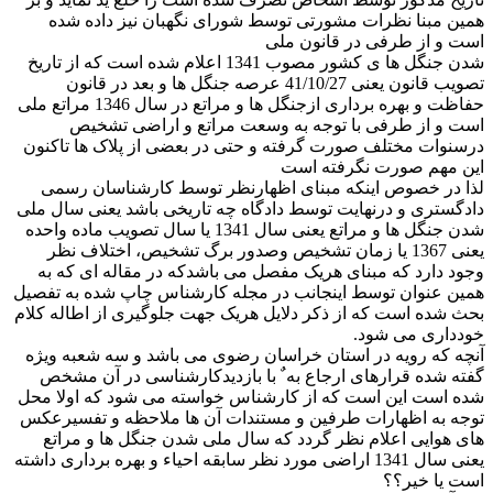
همین مبنا نظرات مشورتی توسط شورای نگهبان نیز داده شده
است و از طرفی در قانون ملی
شدن جنگل ها ی کشور مصوب 1341 اعلام شده است که از تاریخ
تصویب قانون یعنی 41/10/27 عرصه جنگل ها و بعد در قانون
حفاظت و بهره برداری ازجنگل ها و مراتع در سال 1346 مراتع ملی
است و از طرفی با توجه به وسعت مراتع و اراضی تشخیص
درسنوات مختلف صورت گرفته و حتی در بعضی از پلاک ها تاکنون
این مهم صورت نگرفته است
لذا در خصوص اینکه مبنای اظهارنظر توسط کارشناسان رسمی
دادگستری و درنهایت توسط دادگاه چه تاریخی باشد یعنی سال ملی
شدن جنگل ها و مراتع یعنی سال 1341 یا سال تصویب ماده واحده
یعنی 1367 یا زمان تشخیص وصدور برگ تشخیص، اختلاف نظر
وجود دارد که مبنای هریک مفصل می باشدکه در مقاله ای که به
همین عنوان توسط اینجانب در مجله کارشناس چاپ شده به تفصیل
بحث شده است که از ذکر دلایل هریک جهت جلوگیری از اطاله کلام
خودداری می شود.
آنچه که رویه در استان خراسان رضوی می باشد و سه شعبه ویژه
گفته شده قرارهای ارجاع به ٌ با بازدیدکارشناسی در آن مشخص
شده است این است که از کارشناس خواسته می شود که اولا محل
توجه به اظهارات طرفین و مستندات آن ها ملاحظه و تفسیرعکس
های هوایی اعلام نظر گردد که سال ملی شدن جنگل ها و مراتع
یعنی سال 1341 اراضی مورد نظر سابقه احیاء و بهره برداری داشته
است یا خیر؟؟