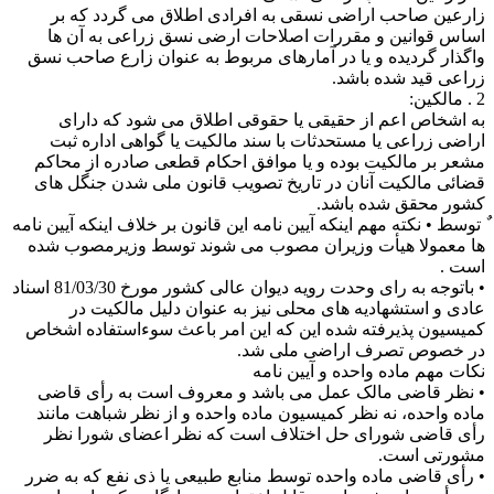
زارعین صاحب اراضی نسقی به افرادی اطلاق می گردد که بر
اساس قوانین و مقررات اصلاحات ارضی نسق زراعی به آن ها
واگذار گردیده و یا در آمارهای مربوط به عنوان زارع صاحب نسق
زراعی قید شده باشد.
2 . مالکین:
به اشخاص اعم از حقیقی یا حقوقی اطلاق می شود که دارای
اراضی زراعی یا مستحدثات با سند مالکیت یا گواهی اداره ثبت
مشعر بر مالکیت بوده و یا موافق احکام قطعی صادره از محاکم
قضائی مالکیت آنان در تاریخ تصویب قانون ملی شدن جنگل های
کشور محقق شده باشد.
ٌ توسط • نکته مهم اینکه آیین نامه این قانون بر خلاف اینکه آیین نامه
ها معمولا هیأت وزیران مصوب می شوند توسط وزیرمصوب شده
است .
• باتوجه به رای وحدت رویه دیوان عالی کشور مورخ 81/03/30 اسناد
عادی و استشهادیه های محلی نیز به عنوان دلیل مالکیت در
کمیسیون پذیرفته شده این که این امر باعث سوءاستفاده اشخاص
در خصوص تصرف اراضی ملی شد.
نکات مهم ماده واحده و آیین نامه
• نظر قاضی مالک عمل می باشد و معروف است به رأی قاضی
ماده واحده، نه نظر کمیسیون ماده واحده و از نظر شباهت مانند
رأی قاضی شورای حل اختلاف است که نظر اعضای شورا نظر
مشورتی است.
• رأی قاضی ماده واحده توسط منابع طبیعی یا ذی نفع که به ضرر