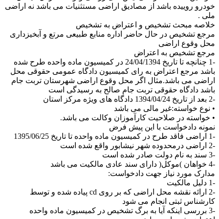
خودرو روییده باشد از مصادیق اراضی مستثنیات می باشد نه اراضی
ملی .
خلاصه مبحث تشخیص و اعتراض به تشخیص
مرجع تشخیص در حال حاضر اداره منابع طبیعی مرتع و آبخیزداری
محل وقوع اراضی
مرجع تشخیص به اعتراض
-1 چنانچه تا تاریخ 24/04/1394 در کمیسیون ماده واحده طرح شده
باشد مرجع اعتراض به رای کمیسیون دادگاه عمومی حقوقی محل
اراضی می باشد.مثال اگر محل وقوع اراضی شهرستان تربت جام
باشد دادگاه حقوقی تربت جام صالح به رسیدگی است
-2 بعد از تاریخ 1394/04/24 دادگاه های ویژه مرکز استان
• نوع خواسته:غیر مالی می باشد
• خواسته در صلاحیت کارآموزان وکالت می باشد.
نمونه دادخواست با این پیش فرض
-1 اراضی فاقد طرح در کمیسیون ماده واحده تا تاریخ 1395/06/25
-2 اراضی درمحدوده شهر نیشابور واقع شده است
-3 سند به نام دولت صادر شده است
-4 خواهان )موکل( دارای سند عادی مالکیت می باشد
مدارک مورد نیاز جهت دادخواست:
-1 دلیل مالکیت
-2 ارائه نقشه محل اراضی که بر روی cd پیاده شده و توسط
کارشناس ثبتی انجام می شود
-3 بررسی اینکه آیا به برگ تشخیص در کمیسیون ماده واحده