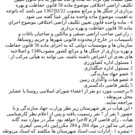
تکلیف اراضی اختلافی موضوع ماده 56 قانون حفاظت و بهره
برداری از جنگل ها و مراتع مصوب 1367/02/22 می باشد که باتوجه
به اهمیت موضوع ماده واحده مذکور عیناٌ گفته می شود.
4 - ماده واحده قانون تعیین تکلیف اراضی اختلافی موضوع اجرای
ماده 56 قانون حفاظت و بهره برداری
– زارعین صاحب اراضی نسقی و مالکین و صاحبان باغات و
تأسیسات در خارج ازمحدوده قانونی شهرها و حریم روستاها،
سازمان ها و موسسات دولتی که به اجرای ماده 56 قانون حفاظت
و بهره برداری از جنگل ها و مراتع کشور مصوب1346 و اصلاحیه
های بعدی آن اعتراض داشته باشند، می توانند به هیأتی مرکب از :
1 مسئول اداره کشاورزی
2 مسئول اداره جنگلداری
3 عضو جهاد سازندگی
4 عضو هیأت واگذاری زمین
5 یکنفر قاضی دادگستری
6 برحسب مورد دو نفر از اعضاء شورای اسلامی روستا یا عشایر
محل مربوطه ،
مراجعه نمایند.
• این هیأت در هر شهرستان زیر نظر وزارت جهاد سازندگی و با
حضور 5 نفر از 7 نفر رسمیت یافته و پس از اعلام نظر کارشناسی
هیأت ، رأی قاضی لازم الاجرا خواهد بود. مگر در موارد سه گانه
شرعی مذکور در مواد 284 و 284 مکررآیین دادرسی کیفری
• تبصره 1 - ادارات ثبت اسناد شهرستان ها مکلفند که اسناد مربوطه