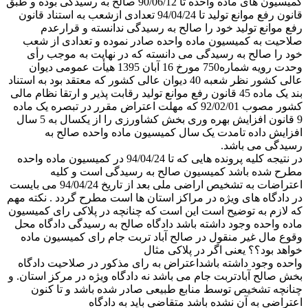
کمیسیون های ماده واحده تا 90/06/12 صالح به رسیدگی بوده و طبق
قانون رفع موانع تولید تا 94/04/24 تعدادی ازشعب به استناد قانون
رفع موانع تولید خود را صالح به رسیدگی ندانسته و قرارعدم
صلاحیت به کمیسیون ماده واحده صادر نموده و تعدادی از شعب
خود را صالح به رسیدگی می دانسته که در نهایت به موجب رأی
وحدت رویه شماره750 مورخ 16 آبان 1395 هیأت عمومی دیوان
عالی کشور نظر شعبه 40 دیوان عالی کشور که معتقد بود به استناد
بند یک ماده 45 قانون رفع موانع تولید رقابت پذیر و ارتقا نظام مالی
کشور مصوب 92/02/01 که مهلت اعتراض مقرر در تبصره یک ماده
9 قانون افزایش بهره وری بخش کشاورزی را از یکسال به 5 سال
افزایش داده تامدت یک سال کمیسیون ماده واحده صالح به
رسیدگی می باشد.
در نتیجه کلیه پرونده هایی که تا 94/04/24 در کمیسیون ماده واحده
مطرح شده باشد کمیسیون صالح به رسیدگی است و کلیه
اعتراضات به تشخیص اراضی ملی بعد از تاریخ 94/04/24 می بایست
در دادگاه های ویژه در مراکز استان ها است مطرح گردد . نکته مهم
که لازم به توضیح است این است که چنانچه در پلاکی رای کمیسیون
ماده واحده وجود داشته باشد دادگاه صالح به رسیدگی دادگاه محل
وقوع مال غیر منقول در صالح آباد تربت جام رای کمیسیون ماده
خواهد بود؟؟ یعنی اگر در پلاکی مثال
واحده وجود داشته باشداعتراض به رای مذکور در صلاحیت دادگاه
بخش صالح آبادتربت جام می باشد نه دادگاه ویژه در مرکز استان. و
چنانچه تشخیص توسط منابع طبیعی صادر شده باشد و تا کنون
اعتراضی به آن نشده باشد متقاضی باید به دادگاه