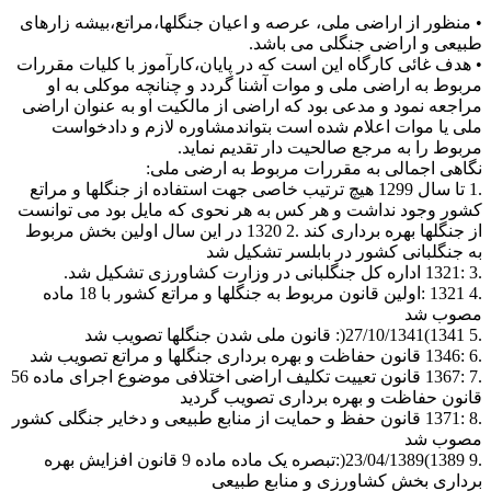
• منظور از اراضی ملی، عرصه و اعیان جنگلها،مراتع،بیشه زارهای
طبیعی و اراضی جنگلی می باشد.
• هدف غائی کارگاه این است که در پایان،کارآموز با کلیات مقررات
مربوط به اراضی ملی و موات آشنا گردد و چنانچه موکلی به او
مراجعه نمود و مدعی بود که اراضی از مالکیت او به عنوان اراضی
ملی یا موات اعلام شده است بتواندمشاوره لازم و دادخواست
مربوط را به مرجع صالحیت دار تقدیم نماید.
نگاهی اجمالی به مقررات مربوط به ارضی ملی:
.1 تا سال 1299 هیچ ترتیب خاصی جهت استفاده از جنگلها و مراتع
کشور وجود نداشت و هر کس به هر نحوی که مایل بود می توانست
از جنگلها بهره برداری کند .2 1320 در این سال اولین بخش مربوط
به جنگلبانی کشور در بابلسر تشکیل شد
.3 :1321 اداره کل جنگلبانی در وزارت کشاورزی تشکیل شد.
.4 1321 :اولین قانون مربوط به جنگلها و مراتع کشور با 18 ماده
مصوب شد
.5 1341)27/10/1341(: قانون ملی شدن جنگلها تصویب شد
.6 :1346 قانون حفاظت و بهره برداری جنگلها و مراتع تصویب شد
.7 :1367 قانون تعییت تکلیف اراضی اختلافی موضوع اجرای ماده 56
قانون حفاظت و بهره برداری تصویب گردید
.8 :1371 قانون حفظ و حمایت از منابع طبیعی و دخایر جنگلی کشور
مصوب شد
.9 1389)23/04/1389(:تبصره یک ماده ماده 9 قانون افزایش بهره
برداری بخش کشاورزی و منابع طبیعی