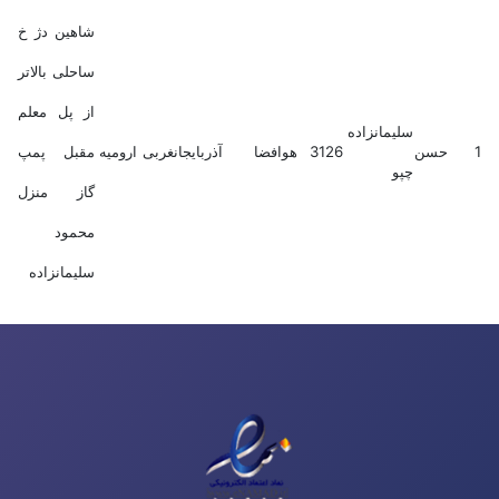
شاهین دژ خ
ساحلی بالاتر
از پل معلم
سلیمانزاده
1
حسن
3126
هوافضا
آذربایجانغربی
ارومیه
مقبل پمپ
چپو
گاز منزل
محمود
سلیمانزاده