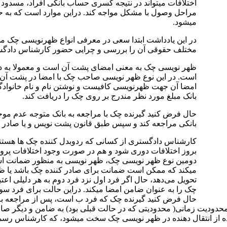
اختلافات میتواند در نتیجه کسری حساب بانکی افراد، مسدود 
مراحل وصول با مشکل مواجه کند. دراین موارد است که به ح
میشود.
در این یادداشت ابتدا سعی در معرفی انواع ظهرنویسی چک می 
مختلف حقوقی آن را بررسی و چرایی حضور کارشناس دادگستری
ظهر نویسی چک به معنی امضای پشت آن است و معمولا به دو 
است. در این نوع ظهر نویسی صاحب چک با امضا در پشت آن 
امضا آن جهت ظهرنویسی کافیست و نوشتن نام و نام خانوادگی
بانک مبلغ مورد نظر مندرج بر روی چک را دریافت کند.
حال فرض کنید گیرنده چک با مراجعه به بانک متوجه عدم مو
بانکی مراجعه کند و سپس طبق قانون پشت نویس و یا صادر کننده
کارشناس دادگستری از کسانی که ردوبدل کننده چک ها هستند، ذ
بروز اختلافات دوری شود و هم در صورت وجود اختلافات پروند
دومین نوع ظهر نویسی چک، ظهر نویسی به منظور ضمانت 
میکند که ممکن است ضمانت برای صادر کننده چک باشد یا ظهر
تحویل می‌دهد، حال اگر فرد اول نزد فرد دوم به هر دلیلی ا
چک را به عنوان ضامن امضا میکند. دراین حالت برای فرد سو
حال فرض کنید گیرنده چک که فرد ب است، پس از مراجعه به
رض محدودیت زمانی( محدودیتی که در حالت قبلی بود) به ضامن و دیگ
نده از انتقال دهنده در ظهر نویسی چک سخت میشود، که کارشناس رس