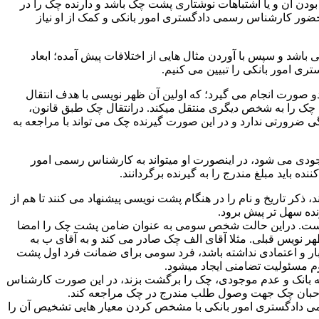
بودن ان و یا اشتباهات نوشتاری پشت چک باشد و دارنده چک را در
ضور کارشناس رسمی دادگستری امور بانکی و کمک از او نیاز
باشد و سپس با آوردن مثال هایی از اختلافات پیش آمده؛ ابعاد
 امور بانکی را تبیین می کنیم.
صورت انجام می گیرد؛ که اولین آن ظهر نویسی با هدف انتقال
چک را به شخص دیگری منتقل میکند. درانتقال چک طبق قانون،
 ضرورتی ندارد و در این صورت گیرنده چک می تواند با مراجعه به
جودی می شود، در اینصورت او میتواند به کارشناس رسمی امور
 باید مبلغ مندرج را به گیرنده برگردانند.
کر تاریخ و نام را در هنگام پشت نویسی پیشنهاد می کنند تا هم از
ه سهل ‌تر پیش برود.
است. دراین حالت شخص سومی به عنوان ضامن پشت چک را امضا
 نویس قبلی. مثلا آقای الف چک صادر می کند و به آقای ب به
عتبار و اعتمادی نداشته باشد، فرد سومی برای ضمانت فرد اول پشت
م مسئولیت تضامنی ایجاد میشود.
 بانک و عدم موجودی، چک را برگشت بزند، در این صورت کارشناس
ر صاحبان چک جهت وصول طلب مندرج در چک مراجعه کند.
می دادگستری امور بانکی با مشخص کردن معیار هایی تشخیص آن را