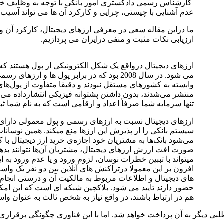
کارشناس رسمی دادگستری امور بانکی با توجه به وظایف خود م
عدم آشنایی با چیستی، چرایی و کارکرد آن ها می تواند آسیب
ما دراین مقاله سعی در معرفی ارزهای دیجیتال، کارکرد آن و
ارزیابی نکات مثبت و منفی درایران می پردازیم.
ارزهای دیجیتال درواقع یک شکل الکترونیکی از پول هستند که
می شود. در سال 2008 بود که در برابر پول ها 
وابسته به کشورهای مستقل نبودند و دقیقا متفاوت از پول‌ه
منتشر می‌شدند، بدون داشتن پشتوانه فیزیکی انتشارداده می ش
تنها سرمایه شما صرفاً اعداد و ارقامی است که به نام شما 
ارز‌های دیجیتال نسبت به ارزهای رسمی و پول معمولی دارای
سیستم بانکی را از پذیرش این ارزها منع میکند. همین نوسانا
می‌شود بانک‌ها به مشتریان خود اجازه‌ی خرید ارز دیجیتال با کا
صورت افت ارزش ارزهای دیجیتال، مشتریان آن‌ها نتوانند بده
میتواند با تببین خطرات نوسان، لزوم ورود و یا عدم ورود به این 
افزون بر این معمولا درتراکنش های آنلاین بین دو نفر یک واسط
های دیجیتال و اطلاعات مربوط به مالکیت آن و درستی انجام
حضور دارند تایید می شود. بلاکچین شبکه ای است که این امک
هم در ارتباط باشند، در واقع نیاز به شخص ثالث به عنوان واسط
بی دیگر به آن پرداخت خواهد شد. اما با این فناوری چگونگی برقراری 