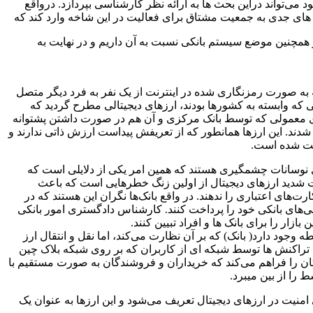
ی‌تواند دراین بحث ها به ارائه نظر کارشناسی بپردازد. درواقع
 های جدی به جمعیت مشتاق برای فعالیت در این شاخه وارد کند که
 همچنین موضع سیستم بانکی نسبت به آن داریم و در نهایت به
 به صورت رمزنگاری شده در اینترنت از یک نفر به فرد دیگر متصل
و ارزهای رسمی که وابسته به کشورها بودند، ارزهای دیجیتالی مطرح گردید که
ای معمولی که توسط بانک مرکزی و آن هم در صورت داشتن پشتوانه
دند. این ارزها همانطور که از تعریفش پیداست ارزش ذاتی ندارند و
ثبت شده است.
 نوسانات چشمگیری هستند که همین امر یکی از دلایلی است که
ت شدید ارزهای دیجیتال از اولین زنگ‌ خطرهایی است که باعث
رت‌های اعتباری را ندهند. در واقع بانک‌ها نگران این هستند که در
ی‌های بانکی خود را پرداخت کنند. کارشناس دادگستری امور بانکی
بازار را برای بانک ها و افراد تبیین کنند.
ه وجود دارد( بانک) که بر آن نظارت می‌کند، اما نقل و انتقال ارز
 تراکنش ها توسط شبکه ای از کاربران که بر روی شبکه بلاک چین
ان را فراهم می‌کند که خریداران و فروشندگان به صورت مستقیم با
 را از بین میبرد.
امنیت در ارزهای دیجیتال تعریف می‌شود و این ارزها به عنوان یک