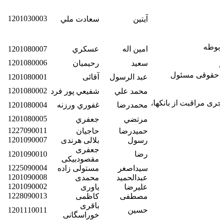
1201030003
آيتين
سعادت ملي
بوطه
امين اله
عسكري
1201080007
1201080006
سعيد
رحيميان
و حقوقی مسئول
عبد الرسول
آقائی
1201080001
1201080002
محمد علي
شفيعي پور فرد
 مراقبت از بانکها،
محمدرضا
غفوري ورزنه
1201080004
1201080005
مرتضي
جعفري
1227090011
حمیدرضا
حاجیان
1201090007
رسول
بلالی هرندی
جعفری
رضا
1201090010
مقصودبیکی
1225090004
سیداصغر
مستولی زاده
1201090008
عبدالحمید
محمدی
1201090002
علیرضا
یاوری
1228090013
مصطفی
کاظمی
باقری
حسین
1201110011
خوراسگانی