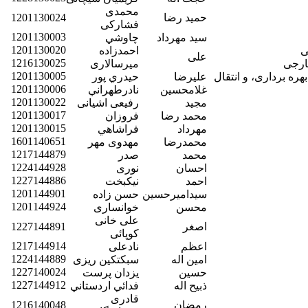
محمدی
حمید رضا
1201130024
فشارکی
1201130003
سيد مهرداد
چاوشي
1201130020
ی
احمدزاده
علی
1216130025
ارجی
میرسالاری
1201130005
بوط به قراردادهای: بیع متقابل (buy back) فایننس (finance) ساخت، بهره برداری، و انتقال
عليرضا
حيدري پور
1201130006
غلامحسين
نادرطهراني
1201130022
مجید
رفیعی اشیانی
1201130017
محمد رضا
فروزان
1201130015
مهرداد
فراشاهي
1601140651
محمدرضا
مهدوی مهر
1217144879
محمد
صدر
1224144928
احسان
نوری
1227144886
احمد
نیکبخت
1201144901
سیدامیرحسین
حسن زاده
1201144924
محسن
خوانساری
علی خانی
اصغر
1227144891
کوپائی
1217144914
اعظم
نادعلی
1224144889
امین اله
سبکتکین ریزی
1227140024
حسین
یزدان پرست
1227144912
ذبيح اله
فدائي اردستاني
قادری
رمضان
1216140048