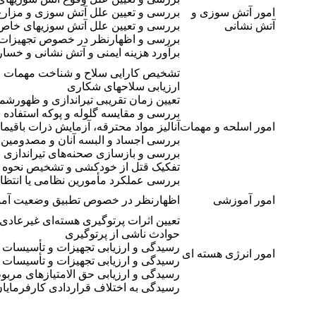
امور آتش سوزی و
بررسی و تعیین علل آتش سوزی و مزارع و
آتش نشانی
بررسی و تعیین علل آتش سوزیهای خاص (
بررسی و اظهارنظر در خصوص تجهیزات ا
برآورد هزینه ایمنی و آتش نشانی و خسا
تشخیص کارایی سلاح و شناخت مهمات و 
ارزیابی سلاحهای شکاری
تعیین زمان تقریبی تیراندازی و ظهورش
بررسی و مقایسه گلوله و پوکه استفاده ش
امور اسلحه و مهمات
آنالیز مواد محترقه، آزمایش ذرات باقیم
بررسی اجساد و البسه آنان و مصدومین ح
بررسی و بازسازی صحنه‌های تیراندازی و
تفکیک قتل از خودکشی و تشخیص نحوه اص
بررسی عملکرد مأمورین نظامی یا انتظام
امور آموزشی
اظهارنظر در خصوص تطبیق وضعیت آموزش
تعیین اثرات پرتوگیری هسته‌ای غیرعادی
حوادث ناشی از پرتوگیری
رسیدگی و ارزیابی تجهیزات و تأسیسات 
امور انرژی هسته ای
رسیدگی و ارزیابی تجهیزات و تأسیسات 
رسیدگی و ارزیابی حق الامتیازهای مربوط
رسیدگی به اختلاف قراردادی کارفرمایا