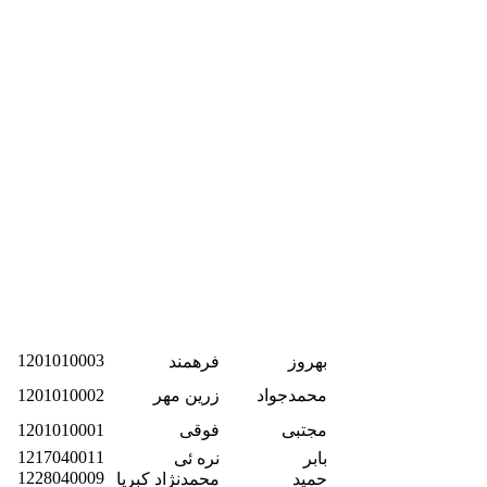
1201010003
بهروز
فرهمند
محمدجواد
زرین مهر
1201010002
مجتبی
فوقی
1201010001
1217040011
بابر
نره ئی
1228040009
حمید
محمدنژاد کبریا