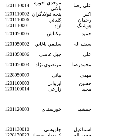
موحدي اخوره
علي رضا
1201110014
بالائي
1201110002
اکبر
پنجه فولادگران
1201110006
رحمان
كليائي
1201110001
هوشنگ
آزاد
حميد
نيكتاش
1201050005
سيف اله
سليمي ناغاني
1201050002
علي
جبل عاملي
1201050006
محمدرضا
مرتضوي نژاد
1201050003
1228050009
مهدی
بیاتی
1201100003
حسين
ايرواني
1201100014
مجيد
زارعي
جمشيد
خورسندي
1201120003
1201130010
اسماعیل
چاووشی
1228130023
حجت اله
کریمیان سیچانی