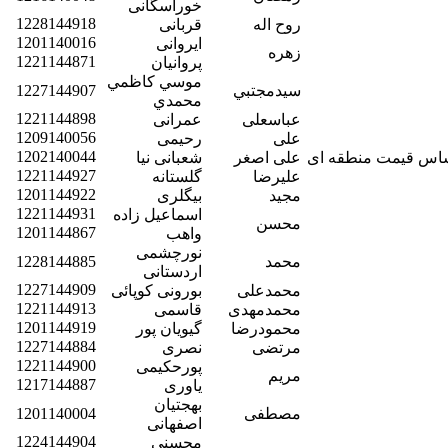
خوراسگانی
1228144918
روح اله
قربانی
1201140016
ایروانی
زهره
1221144871
پروانیان
موسي كاظمي
سيدمجتبي
1227144907
محمدي
1221144898
عباسعلی
عمرانی
1209140056
علی
رحیمی
1202140044
 اساس قیمت منطقه ای
علی اصغر
شعبانی نیا
1221144927
علیرضا
گلستانه
1201144922
مجید
بیگلری
1221144931
اسماعیل زاده
محسن
1201144867
واهب
نورچشمی
محمد
1228144885
اردستانی
1227144909
محمدعلی
بورونی کوپائی
1221144913
محمدمهدی
قاسمی
1201144919
محمودرضا
گیویان پور
1227144884
مرتضی
نصری
1221144900
پورحکیمی
مریم
1217144887
یاوری
بهجتیان
مصطفی
1201140004
اصفهانی
1224144904
محسنی