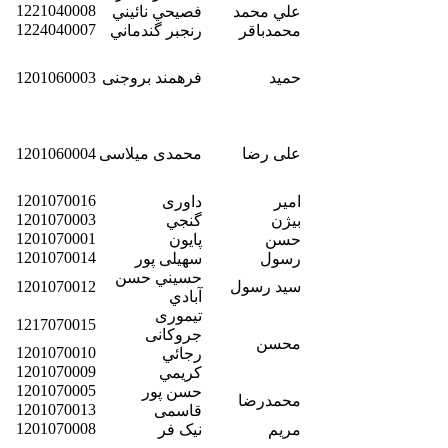
1221040008
علي محمد
فصيحي نائيني
1224040007
محمدباقر
رنجبر گندماني
حمید
فرهمند بروجنی
1201060003
علی رضا
محمدی میلاسی
1201060004
1201070016
امیر
داوری
1201070003
بيژن
گنجي
1201070001
حسن
پایون
1201070014
رسول
سهیلی پور
حسيني حسن
سيد رسول
1201070012
آبادي
تیموری
1217070015
جروکانی
محسن
1201070010
رجائي
1201070009
كريمي
1201070005
حسن پور
محمدرضا
1201070013
قاسمی
1201070008
مریم
نیک فر