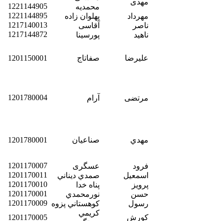
مهدی
1221144905
محمدیه
1221144895
مهرداد
پهلوان زاده
1217140013
ناصر
آقاسی
1217144872
ناهید
پورسینا
عليرضا
صفاتاج
1201150001
1201780004
مرتضی
آرام
مهدي
صناعيان
1201780001
1201170007
فرود
عسگری
1201170011
اسمعيل
صمدي ديناني
1201170010
پرويز
پناه خدا
1201170001
حسن
نورمحمدي
1201170009
رسول
كوهستاني پزوه
كريمي
كورش
1201170005