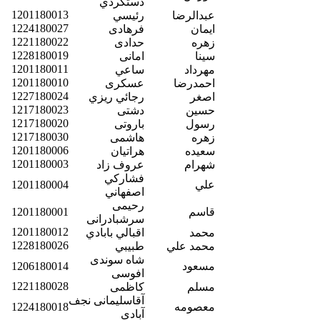
دستگردي
1201180013
عبدالرضا
رئيسي
1224180027
ایمان
فرهادی
1221180022
زهره
حدادی
1228180019
سینا
امانی
1201180011
مهرداد
ساعي
1201180010
احمدرضا
عسکری
1227180024
اصغر
رجائي ريزي
1217180023
حسین
دشتی
1217180020
رسول
باروتی
1217180030
زهره
هاشمی
1201180006
سعيده
هراتيان
1201180003
شهرام
عروف زاد
فشاركي
علي
1201180004
اصفهاني
رحیمی
قاسم
1201180001
سرشبادرانی
1201180012
محمد
اقبالي بابادي
1228180026
محمد علي
طبيبي
شاه سوندی
مسعود
1206180014
افوسی
1221180028
مسلم
کاظمی
آقاسلیمانی نجف
معصومه
1224180018
آبادی