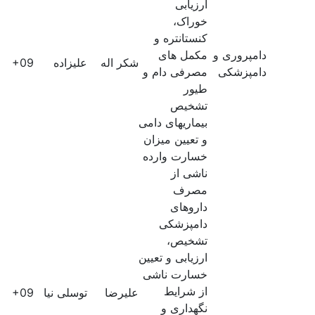
ارزیابی
خوراک،
کنستانتره و
دامپروری و
مکمل های
شکر اله
علیزاده
61E+09
دامپزشکی
مصرفی دام و
طیور
تشخیص
بیماریهای دامی
و تعیین میزان
خسارت وارده
ناشی از
مصرف
داروهای
دامپزشکی
تشخیص،
ارزیابی و تعیین
خسارت ناشی
از شرایط
علیرضا
توسلی نیا
60E+09
نگهداری و