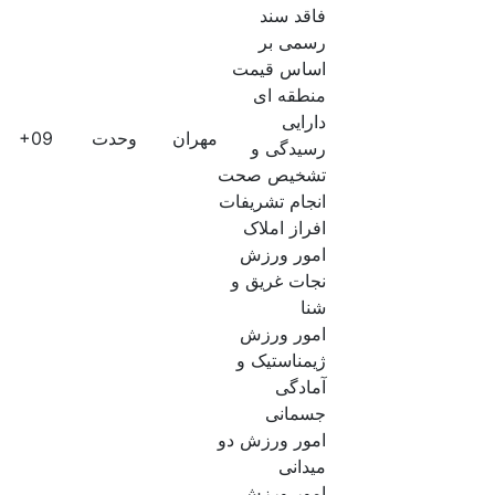
فاقد سند
رسمی بر
اساس قیمت
منطقه ای
دارایی
مهران
وحدت
60E+09
رسیدگی و
تشخیص صحت
انجام تشریفات
افراز املاک
امور ورزش
نجات غریق و
شنا
امور ورزش
ژیمناستیک و
آمادگی
جسمانی
امور ورزش دو
میدانی
امور ورزش