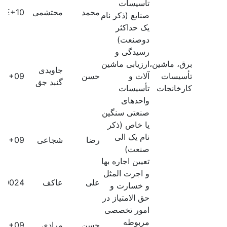
تأسیسات
محمد
محتشمی
61E+10
صنایع (ذکر نام
یک حداکثر
دوصنعت)
رسیدگی و
برق، ماشین،
ارزیابی ماشین
جاویدی
تأسیسات
آلات و
حسن
61E+09
گنبد جق
کارخانجات
تأسیسات
واحدهای
صنعتی سنگین
یا خاص (ذکر
نام یک الی
رضا
شجاعی
60E+09
صنعت)
تعیین اجاره بها
و اجرت المثل
علی
عاکف
50024
و خسارت و
حق الامتیاز در
امور تخصصی
مربوطه
حسن
مرادی
61E+09