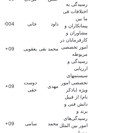
رسیدگی به
اختلافات فی
ما بین
داود
خانی
50004
پیمانکاران و
مشاوران و
کارفرمایان در
امور تخصصی
محمد نقی
یعقوبی
60E+09
مربوطه
رسیدگی و
ارزیابی
سیستمهای
تخصصی امور
دوست
مهدی
60E+09
ویژه (باذکر
حقی
نام) از قبیل
دانش فنی و
برند و
رسیدگی‌های
محمد
سامی
60E+09
امور بین الملل
و سایر