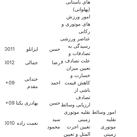
های باستانی
(پهلوانی)
امور ورزش
های موتوری و
رکابی
عناصر ورزشی
رسیدگی به
حسن
ایزانلو
210011
تصادفات و
علت تصادف و
رضا
جمالی
210012
تعیین میزان
خسارت و
خندانی
کاهش قیمت
احمد
60E+09
مقدم
ناشی از
تصادف
حسن
بهادری یکتا
60E+09
ارزیابی وسائط
امور وسائط
نقلیه موتوری
نقلیه
زمینی
سید
نعمت زاده
210010
موتوری
تعیین اجرت
محمود
زمینی
المثل و تعیین