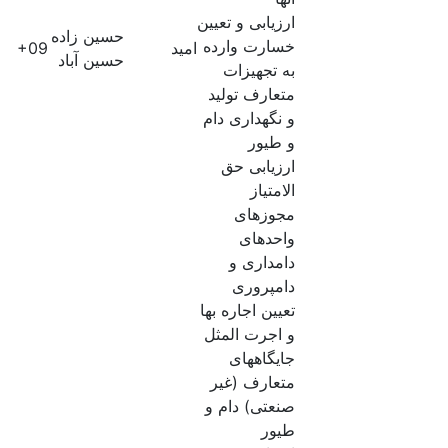
ارزیابی و تعیین
حسین زاده
خسارت وارده
امید
61E+09
حسین آباد
به تجهیزات
متعارف تولید
و نگهداری دام
و طیور
ارزیابی حق
الامتیاز
مجوزهای
واحدهای
دامداری و
دامپروری
تعیین اجاره بها
و اجرت المثل
جایگاههای
متعارف (غیر
صنعتی) دام و
طیور