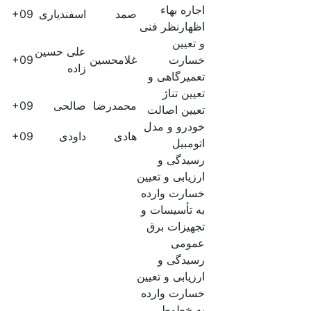
اجاره بهاء
صمد
اسفندیاری
60E+09
اظهارنظر فنی
و تعیین
علی حسین
خسارت
غلامحسین
61E+09
زاده
تعمیرگاهی و
تعیین تناژ
محمدرضا
صالحی
60E+09
تعیین اصالت
خودرو و مدل
هادی
داودی
60E+09
اتومبیل
رسیدگی و
ارزیابی و تعیین
خسارت وارده
به تأسیسات و
تجهیزات برق
عمومی
رسیدگی و
ارزیابی و تعیین
خسارت وارده
به خطوط