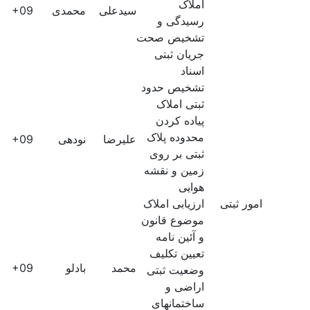
املاک
سیدعلی
محمدی
61E+09
رسیدگی و
تشخیص صحت
جریان ثبتی
اسناد
تشخیص حدود
ثبتی املاک
پیاده کردن
محدوده پلاک
علیرضا
نودهی
60E+09
ثبتی بر روی
زمین و نقشه
هوایی
امور ثبتی
ارزیابی املاک
موضوع قانون
و آئین نامه
تعیین تکلیف
محمد
بادلو
60E+09
وضعیت ثبتی
اراضی و
ساختمانهای