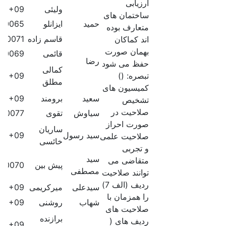
ارزیابی
ولیئی
61E+09
ساختمان های
حمید
ایزانلو
40065
متعارف بوده
قاسم زاده
540071
اند کماکان
بهمان صورت
قائمی
40069
رضا
حفظ می شود
کمالی
تبصره: ()
72E+09
مطلق
کمیسیون های
سعید
برومند
60E+09
تشخیص
صلاحیت در
سیاوش
تقوی
410077
صورت احراز
ساریان
سید رسول
60E+09
صلاحیت علمی
خائسی
و تجربی
سید
متقاضی می
پیش بین
40070
مصطفی
توانند صلاحیت
ردیف (الف 7)
سیدعلی
میرکریمی
60E+09
را همزمان با
شهاب
روشنی
60E+09
صلاحیت های
برازنده
ردیف های (
61E+09