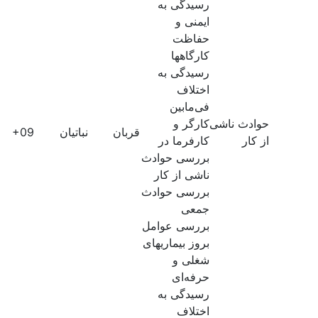
رسیدگی به
ایمنی و
حفاظت
کارگاهها
رسیدگی به
اختلاف
فی‌مابین
حوادث ناشی
کارگر و
قربان
نباتیان
60E+09
از کار
کارفرما در
بررسی حوادث
ناشی از کار
بررسی حوادث
جمعی
بررسی عوامل
بروز بیماریهای
شغلی و
حرفه‌ای
رسیدگی به
اختلاف