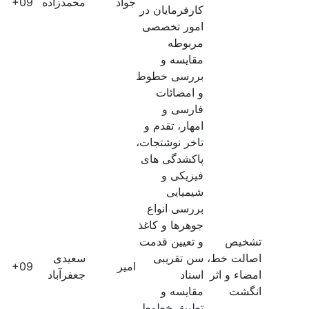
جواد
محمدزاده
60E+09
کارفرمایان در
امور تخصصی
مربوطه
مقایسه و
بررسی خطوط
و امضائات
فارسی و
امهار، تقدم و
تاخر نوشتجات،
پاکشدگی های
فیزیکی و
شیمیایی
بررسی انواع
جوهرها و کاغذ
تشخیص
و تعیین قدمت
اصالت خط،
سن تقریبی
سعیدی
امیر
60E+09
امضاء و اثر
اسناد
جعفرآباد
انگشت
مقایسه و
تطبیق خطوط