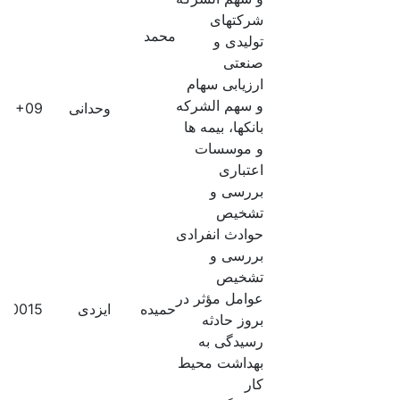
شرکتهای
محمد
تولیدی و
صنعتی
ارزیابی سهام
و سهم الشرکه
وحدانی
60E+09
بانکها، بیمه ها
و موسسات
اعتباری
بررسی و
تشخیص
حوادث انفرادی
بررسی و
تشخیص
عوامل مؤثر در
حمیده
ایزدی
380015
بروز حادثه
رسیدگی به
بهداشت محیط
کار