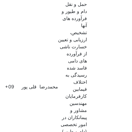
حمل و نقل
دام و طیور و
فرآورده های
آنها
تشخیص،
ارزیابی و تعیین
خسارت ناشی
از فرآورده
های دامی
فاسد شده
رسیدگی به
اختلاف
محمدرضا
قلی پور
60E+09
فیمابین
کارفرمایان
مهندسین
مشاور و
پیمانکاران در
امور تخصصی
(دام و طیور)