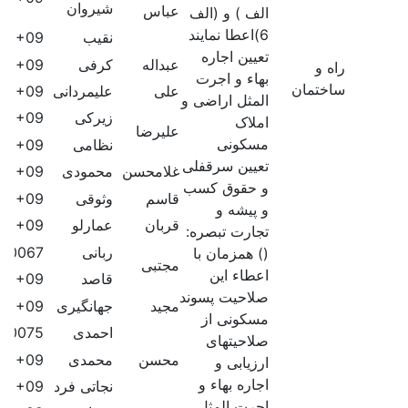
شیروان
عباس
الف ) و (الف
6)اعطا نمایند
نقیب
60E+09
تعیین اجاره
عبداله
کرفی
60E+09
راه و
بهاء و اجرت
ساختمان
علی
علیمردانی
60E+09
المثل اراضی و
زیرکی
60E+09
املاک
علیرضا
مسکونی
نظامی
60E+09
تعیین سرقفلی
غلامحسن
محمودی
60E+09
و حقوق کسب
قاسم
وثوقی
60E+09
و پیشه و
قربان
عمارلو
60E+09
تجارت تبصره:
ربانی
40067
() همزمان با
مجتبی
اعطاء این
قاصد
60E+09
صلاحیت پسوند
مجید
جهانگیری
60E+09
مسکونی از
احمدی
410075
صلاحیتهای
محسن
محمدی
60E+09
ارزیابی و
اجاره بهاء و
نجاتی فرد
60E+09
اجرت المثل