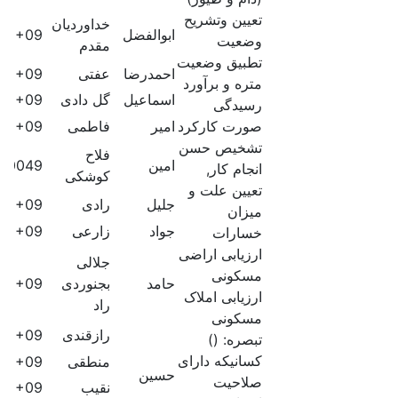
تعیین وتشریح
خداوردیان
ابوالفضل
60E+09
وضعیت
مقدم
تطبیق وضعیت
احمدرضا
عفتی
60E+09
متره و برآورد
اسماعیل
گل دادی
60E+09
رسیدگی
صورت کارکرد
امیر
فاطمی
60E+09
تشخیص حسن
فلاح
امین
410049
انجام کار,
کوشکی
تعیین علت و
جلیل
رادی
60E+09
میزان
جواد
زارعی
60E+09
خسارات
ارزیابی اراضی
جلالی
مسکونی
حامد
بجنوردی
60E+09
ارزیابی املاک
راد
مسکونی
رازقندی
60E+09
تبصره: ()
کسانیکه دارای
منطقی
60E+09
حسین
صلاحیت
نقیب
60E+09