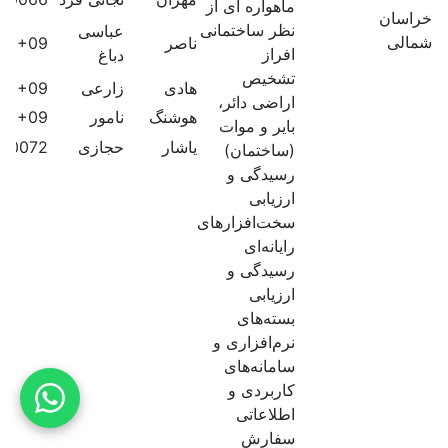
ماهواره ای از
خراسان
نظر ساختمانی
عباسی
شمالی
ناصر
60E+09
افراز
دباغ
تشخیص
هادی
زارعی
60E+09
اراضی دائر،
هوشنگ
نامور
60E+09
بایر و موات
یاشار
حجازی
40072
(ساختمان)
رسیدگی و
ارزیابی
سخت‌افزارهای
رایانه‌ای
رسیدگی و
ارزیابی
بسته‌های
نرم‌افزاری و
سامانه‌های
کاربردی و
اطلاعاتی
سفارش