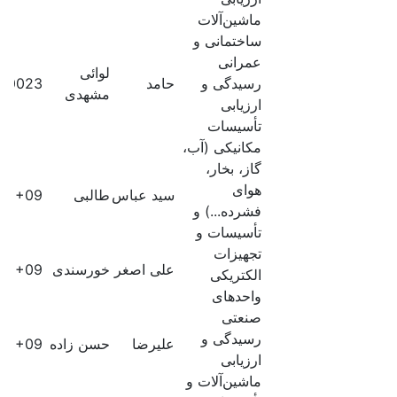
ماشین‌آلات
ساختمانی و
عمرانی
لوائی
رسیدگی و
حامد
50023
مشهدی
ارزیابی
تأسیسات
مکانیکی (آب،
گاز، بخار،
هوای
سید عباس
طالبی
60E+09
فشرده...) و
تأسیسات و
تجهیزات
علی اصغر
خورسندی
60E+09
الکتریکی
واحدهای
صنعتی
رسیدگی و
علیرضا
حسن زاده
60E+09
ارزیابی
ماشین‌آلات و