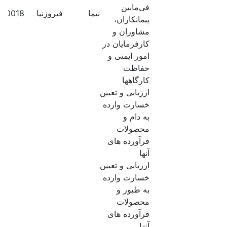
فی‌مابین
نیما
فیروزنیا
380018
پیمانکاران،
مشاوران و
کارفرمایان در
امور ایمنی و
حفاظت
کارگاهها
ارزیابی و تعیین
خسارت وارده
به دام و
محصولات
فرآورده های
آنها
ارزیابی و تعیین
خسارت وارده
به طیور و
محصولات
فرآورده های
آنها