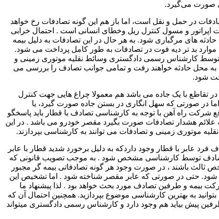
 صورت می‌گیرد.
ادفات در حمل و نقل است، اما باز هم این گونه تصادفات رخ خواهد
 اپراتور و مسول کنترل ریل وخطای انسانی است . احتمال خرابی
ادثه های مرگباری شود. به هر حال در این تصادفات به دلیل بیمه
وارد بد تر دیه فوت در تصادفات به طور کامل پرداخت می شود.
یز توسط کارشناس رسمی دادگستری وسائط نقلیه موتوری زمینی و
به محل حادثه خواهند رفت و تمامی جوانب تصادف را بررسی می
خت شود.
در تقاطع با یک جاده می باشد هم معمولا چراغ هایی جهت کنترل
 اما در صورتی که سهل انگاری در بستن جاده صورت گیرد، یا
 شرکت راه آهن با توجه به کارشناسی تصادف با قطار باید پاسخگو
ه علائم هشدار تصادفات صورت بگیرد مقصر خودرو می باشد . در این
ه موتوری زمینی و تصادفات می توانند به کارشناسی بپردازند.
فرد عابر با قطار وجود داردکه به دلیل برخورد شدید قطار با عابر
ل تصادف توسط کارشناسی مشخص شود . به موجب تصویب قانونی که
شخص ثالث باشند ، در صورت وجود هر گونه تصادفاتی بیمه گر مجبور
 شود. حتی در صورتی که عابر مقصر شناخته شود . اما تشخیص این
رکت بیمه و طرفین تصادف مورد بحث خواهد بود . لذا پیشنهاد ما
بتوانید به بهترین کارشناسی موضوع بپردازید. همچنین احتمال آن که
 طرفین پیش بیاید هم وجود دارد و کارشناس رسمی دادگستری میتواند