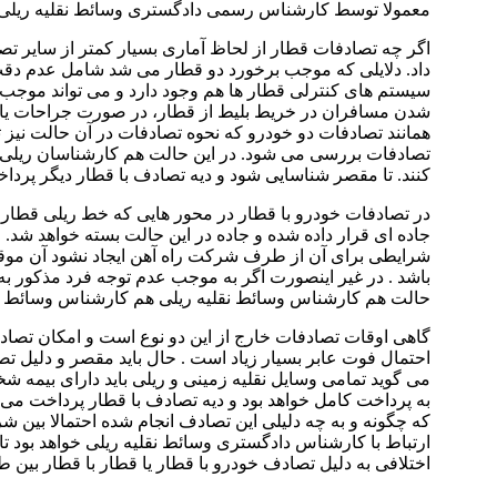
معمولا توسط کارشناس رسمی دادگستری وسائط نقلیه ریلی
اگر چه تصادفات قطار از لحاظ آماری بسیار کمتر از سایر تص
داد. دلایلی که موجب برخورد دو قطار می شد شامل عدم دقت
سیستم های کنترلی قطار ها هم وجود دارد و می تواند موجب ح
شدن مسافران در خریط بلیط از قطار، در صورت جراحات یا م
همانند تصادفات دو خودرو که نحوه تصادفات در آن حالت ن
تصادفات بررسی می شود. در این حالت هم کارشناسان ریلی 
کنند. تا مقصر شناسایی شود و دیه تصادف با قطار دیگر پردا
در تصادفات خودرو با قطار در محور هایی که خط ریلی قطار 
جاده ای قرار داده شده و جاده در این حالت بسته خواهد شد.
شرایطی برای آن از طرف شرکت راه آهن ایجاد نشود آن موقع
باشد . در غیر اینصورت اگر به موجب عدم توجه فرد مذکور ب
حالت هم کارشناس وسائط نقلیه ریلی هم کارشناس وسائط نقلی
گاهی اوقات تصادفات خارج از این دو نوع است و امکان تصادف 
احتمال فوت عابر بسیار زیاد است . حال باید مقصر و دلی
می گوید تمامی وسایل نقلیه زمینی و ریلی باید دارای بیمه 
به پرداخت کامل خواهد بود و دیه تصادف با قطار پرداخت می
که چگونه و به چه دلیلی این تصادف انجام شده احتمالا بین ش
ارتباط با کارشناس دادگستری وسائط نقلیه ریلی خواهد بود تا 
اختلافی به دلیل تصادف خودرو با قطار یا قطار با قطار بین