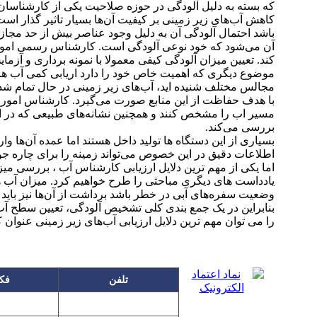
که بسته به دلیل آلودگی در حوزه صلاحیت یکی از کارشناسان 
کاهش آب‌های زیر زمینی بر کیفیت آن‌ها بسیار تاثیر گذار است
باشد احتمال آلودگی آن به دلیل وجود عناصر بیش از حد مج
آن می‌شود که خود نوعی آلودگی است. کارشناس رسمی امور آ
کند. تعیین میزان آلودگی کیفی معمولا با نمونه برداری و آزم
موضوع دیگری که اهمیت خاص خود را دارد اریابی کمی آب های 
مجالس مختلف شنیده اید، آب‌های زیر زمینی در حال تمام شدن
با هدف حفاظت از این منابع صورت می‌گیرد. کارشناس امور آب
مسیر اب را مشخص کنند و همچنین نشانه‌های طبیعی که در ا
بررسی می‌کند.
بسیاری از این دستگاه ها تولید داخل هستند اما عمده آن‌ها و
اطلاعات دقیق در این خصوص می‌تواند زمینه را برای چاره جویی
اما یکی از مهم ترین دلایل ارزیابی کارشناس آب ، بررسی م
یادداست های دیگری مباحثی را طرح خواهیم کرد. میزان آب ها
وضعیت سفره‌های آبی در خطر باشد برداشت از آن‌ها نیز باید
بنابراین در یک جمع بندی کلی تشخیص آلودگی، تعیین سطح آ
را می توان مهم ترین دلایل ارزیابی آب‌های زیر زمینی عنوان ک
تلفن
فک
۸۶۴۹
۲۲۲۵۸۶۳۰