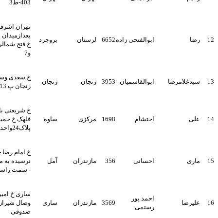
403-ط3
تهران اشرفی اصفهانی
بعدازمیدان پونک بلوارکمالی
ابوالفتحی زاده
6652
لرستان
بروجرد
خ فتح شمالی گلبرگ یکم پ5
و7
خ سعدی وسط روبروی پاساژ
ا
ابوالقاسمیان
3953
زنجان
زنجان
زنجان پ 13
خ شریعتی بالاترازدوراهی
احتشام
1698
مرکزی
ساوه
قلهک خ حمید صدیق
پلاک24واحد6 (تهران)
خ امام رضا - رضوان 54 -
احسانی
356
مازندران
آمل
نرسیده به مسجد فاطمه زهرا
- سمت راست - پ 71
ساری خ امیرمازندرانی خ
احمد پور
3569
مازندران
ساری
وصال شیرازی کوچه شهید
رستمی
صدوقی