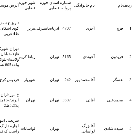
شماره
استان حوزه
شهر حوزه
نام خانوادگی
آدرس موسسه
پروانه
قضایی
قضایی
تبریز خ نصف راه کوی خطیب
آجری
4707
آذربایجانشرقی
تبریز
کوی اشکان کوی صنف پ30
ط4 غربی
تهران-شهرک شهید محلاتی-
فاز3-خیابان ولایت-کوچه
آخوندی
5165
تهران
رباط کریم
ولایت3-بلوک48-طبقه سوم-
واحد805 شرقی
آقا محمد پور
242
تهران
شهریار
فردیس کرج-خ 23-پ60-واحد3
خ مرزداران خ شهید ابراهیمی
آقائی
3687
تهران
تهران
الوند7-16متری شبنم-
پلاک5ط2
شریعتی انتهای خ پلیس خ
آقابزرگ
اجاره دار ک جهانبین سمت
تهران
لواسانات
لواسانی
راست ک قبادیان پ 1 واحد