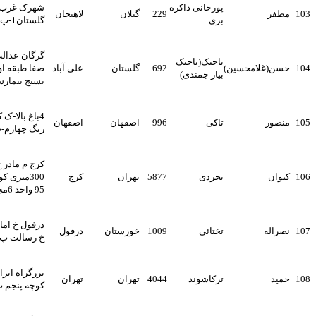
پورخانی ذاکره
شهرک غرب-خ ایران زمین-خ
229
گیلان
لاهیجان
بری
گلستان1-پ29
گرگان عدالت 58 ساختمان
تاجیک(تاجیک
سین)
692
گلستان
علی آباد
صفا طبقه اول-گرگان میدان
بیار جمندی)
بسیج بیمارستان حکیم جهانی
4باغ بالا-ک کاویان-دوم غربی-
تاکی
996
اصفهان
اصفهان
زنگ چهارم-پ44
کرج م مادر خ خیام شرقی
تجردی
5877
تهران
کرج
300متری کوچه رازی غربی پ
95 واحد 6مجتمع یاس
دزفول خ امام خمینی شمالی
تختائی
1009
خوزستان
دزفول
خ رسالت پ 5
بزرگراه ایرانپارس خ شقایق
ترکاشوند
4044
تهران
تهران
کوچه پنجم پ 13