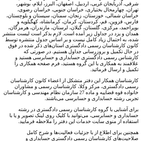
ن غربی، اردبیل، اصفهان، البرز، ایلام، بوشهر،
حال بختیاری، خراسان جنوبی، خراسان رضوی،
، خوزستان، زنجان، سمنان، سیستان و بلوچستان،
قم، کردستان، کرمان، کرمانشاه، کهگیلویه و
زی، گلستان، گیلان، لرستان، مازندران، هرمزگان،
ر جداول زیر آمده است. لازم بذکر است لیست منتشر
ال زیاد کامل نیست و بر اساس جدول منتشره توسط
سان رسمی دادگستری استان‌های ذکر شده در فوق
 و بروزرسانی جداول هستیم. در صورتی که
ی دادگستری حسابداری و حسابرسی هستید و
کاری با این گروه هستید، فرم صفحه همکاری را
 فرمائید.
کار این دفتر متشکل از اعضاء کانون کارشناسان
ی، مرکز وکلا، کارشناسان رسمی و مشاوران
خانواده قوه قضاییه و ماده 27 سازمان نظام مهندسی و کارشناسان
سابداری و حسابرسی می‌باشند.
با گروه کارشناسان رسمی دادگستری در رشته
ابرسی، می‌توانید با کلیک روی لینک تصویر و یا با
وی سایت خدمات این دفتر را ملاحظه فرمایید.
طلاع از با جزئیات فعالیت‌‌ها و شرح کامل
ارشناسان رسمی دادگستری حسابداری و