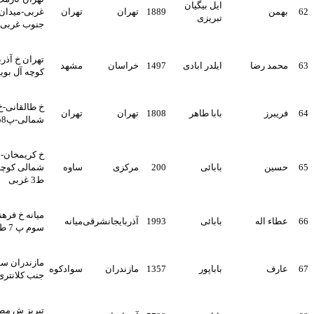
ایل بیگیان
1889
تهران
تهران
غربی-میدان78-بن بست
تبریزی
جنوب غربی-پلاک2/2
تهران خ آذربایجان خ کارون
ایلدر ابادی
1497
خراسان
مشهد
کوچه آل بویه پلاک 11 طبقه 4
خ طالقانی-خ شهید موسوی
بابا طاهر
1808
تهران
تهران
شمالی-پ158-ط2-
خ کریمخان- خ ایرانشهر
بابائی
200
مرکزی
ساوه
شمالی کوچه باجول زاده پ 3
ط3 غربی
میانه خ فرهنگیان ده متری
بابائی
1993
آذربایجانشرقی
میانه
سوم پ 7 طقه سوم
مازندران سواد کوه شیرگاه
باباپور
1357
مازندران
سوادکوه
جنب کلانتری شماره 13
تبریز ش مطهری راسته کوچه