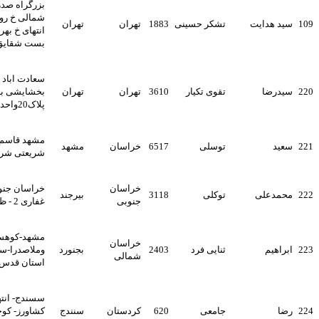
بزرگراه صدر بلوار کاوه
شمالی خ روشنائی غربی
تشکر حسینی
1883
تهران
تهران
انتهای خ بهرام شمالی بن
بست شقایق پ 21 واحد 5
سعادت اباد میدان سرو خ
تقوی تکیار
3610
تهران
تهران
بخشایشی بهار پنجم
پلاک20واحد3
مشهد قاسم اباد بلوار
توسلی
6517
خراسان
مشهد
شریعتی شریعتی3/45 پ46
خراسان
خراسان جنوبی- بیرجند-
توکلی
3118
بیرجند
جنوبی
غفاری 2 - ظفر 10پ 6
مشهد-کوهسنگی-بین عدالت
خراسان
ثنایی فرد
2403
بجنورد
وملاصدرا-سازمان حسابرسی
شمالی
استان قدس رضوی-پلاک299
سسندج- انتهای خیابان
جامعی
620
کردستان
سنندج
کشاورز- کوچه پیام3-پ15-