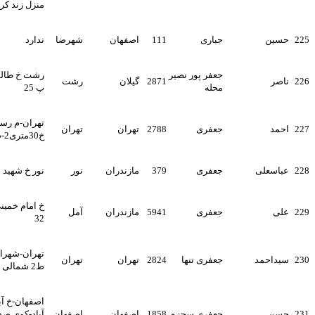
منزل زند کریمی
جباری
111
اصفهان
شهرضا
ندارد
جعفر پور نصیر
رشت خ طالقانی کوچه نوری
2871
گیلان
رشت
محله
پ 25
تهران-م رسالت-خ هنگام-
جعفری
2788
تهران
تهران
خ30متری2-پ75
جعفری
379
مازندران
نور
نور خ شهید بهشتی پ70
خ امام خمینی کوچه آفتاب پ
جعفری
5941
مازندران
آمل
32
تهران-شهران-ک خدادد-پ12-
جعفری تنها
2824
تهران
تهران
ط2 شمالی
اصفهان-خ آبشار3-کوی رحیم
جعفری سجزه
1858
اصفهان
اصفهان
آباد-کوی صدری-مجتمع