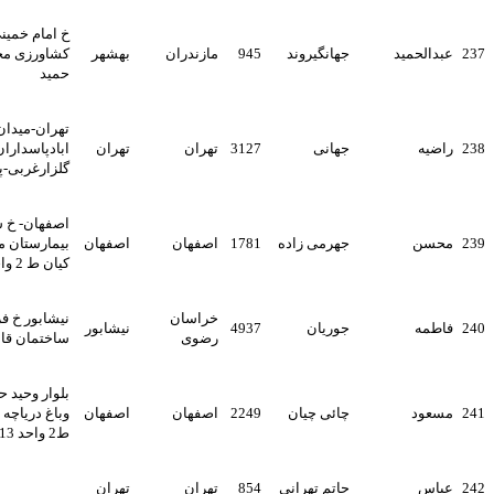
خ امام خمینی کوچه بانک
جهانگیروند
945
مازندران
بهشهر
کشاورزی مجتمع مسکونی
حمید
تهران-میدان حسین
جهانی
3127
تهران
تهران
ابادپاسداران-خ جوانشیر-
گلزارغربی-پلاک12واحد3
اصفهان- خ شیخ بهایی مقابل
جهرمی زاده
1781
اصفهان
اصفهان
بیمارستان مهرگان ساختمان
کیان ط 2 واحد 5
خراسان
نیشابور خ فردوسی شمالی
جوریان
4937
نیشابور
رضوی
ساختمان قائم ط3
بلوار وحید حد فاصل پل وحید
چائی چیان
2249
اصفهان
اصفهان
وباغ دریاچه ساختمان امین
ط2 واحد 13
حاتم تهرانی
854
تهران
تهران