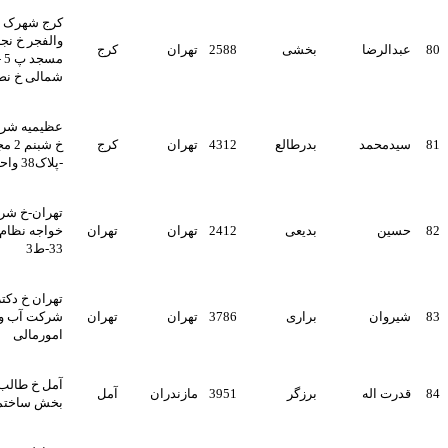
کرج شهرک شهید فهمیده خ
والفجر خ نجاری روبروی
بخشی
2588
تهران
کرج
مسجد پ 5 - تهران خ کارگر
شمالی خ نصرت پ 100
عظیمیه شرقی - م بهارستان -
بدرطالع
4312
تهران
کرج
خ شبنم 2 مجتمع شبنم
-پلاک38 واحد 8
تهران-خ شریعتی-خ پلیس-خ
بدیعی
2412
تهران
تهران
خواجه نظام-ک ش ماندگار-پ
33-ط3
تهران خ دکتر فاطمی خ حجاب
براری
3786
تهران
تهران
شرکت آب و فاضلاب مدیریت
امورمالی
آمل خ طالب آملی خ فیاض
برزگر
3951
مازندران
آمل
بخش ساختمان شایان ط 2