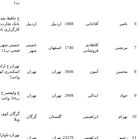
پ1
خ حافظ-بعد از پل 2-روبروی
آقاجانی
1888
اردبیل
اردبیل
بانک تجارت-پ279-ط1-
کارگزاری بانک صنعت و معدن
آقاهادی
خمینی
خمینی شهر-خ امام خمینی-ک
1740
اصفهان
فروشانی
شهر
فتحی-پ12
تهران خ ازادی تقاطع
آمون
3846
تهران
تهران
اسکندری کوچه مرمر پ9
واحد5
خ ولیعصر خ فرزان غربی-
ابدالی
2908
تهران
تهران
پ54- واحد 102
گرگان کوی ویلا تختی 8 مجتمع
ابراهیمی
گلستان
گرگان
ویلا
تهران-بلواراستادمعین-پلاک
ابراهیمی
23279
تهران
تهران