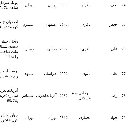
پونک-سردار جنگل-کوی
باقرلو
3903
تهران
تهران
شاهد-پلاک 37 جدید10 قدیم
اصفهان-خ محتشم کاشانی
باقری
2149
اصفهان
سمیرم
کوچه 27پ 98
زنجان چهارراه سعدی ابتدای
سعدی شمالی روبروی بانک
باقری
2997
زنجان
زنجان
ملت ساختمان شهریار طبقه 4
واحد 14
خ سناباد-حدفاصل 5راه سناباد
بانوی
2552
خراسان
مشهد
و خ دانشسرا-ابن سینا-پ143
آذربایجانغربی-سلماس-کوی
ببرخانی قره
6986
آذربایجانغربی
سلماس
شماره2فرهنگیان-خ دانش
قشلاقی
پلاک89
چهارراه شهید مدنی خ فتاحی
بختیاری
5816
تهران
تهران
کوی خاکپور پ 40