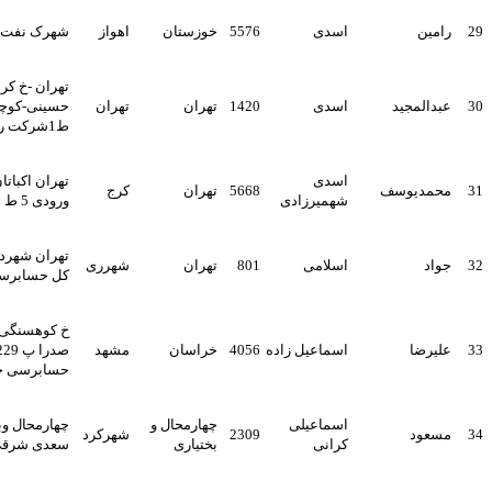
اسدی
5576
خوزستان
اهواز
شهرک نفت بلوک 2 پ 2041
تهران -خ کریمخان زند-خ
اسدی
1420
تهران
تهران
حسینی-کوچه4شرقی-پلاک29-
ط1شرکت رای پرداز
اسدی
تهران اکباتان فاز 2 بلوک 18
5668
تهران
کرج
شهمیرزادی
ورودی 5 ط 9 ش 451
تهران شهرداری تهران اداره
اسلامی
801
تهران
شهرری
کل حسابرسی
خ کوهسنگی بین عدالت و ملا
اسماعیل زاده
4056
خراسان
مشهد
صدرا پ 229 موسسه
حسابرسی خراسان رضوی
اسماعیلی
چهارمحال و
چهارمحال وبختیاری شهرکرد خ
2309
شهرکرد
کرانی
بختیاری
سعدی شرقی ک45 پلاک34