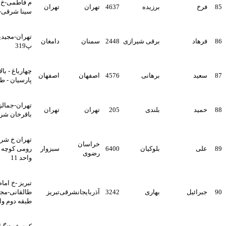
م فاطمی-خ چهلستون-بو علی
برزیده
4637
تهران
تهران
سینا شرقی- پ40-واحد5
تهران-مجیدیه-14متری لشکر-
برقی شیرازی
2448
سمنان
دامغان
پ319
چهارباغ - بالاتر از مجتمع
برهانی
4576
اصفهان
اصفهان
پارسیان - ط2 واحد 406
تهران-جمالزاده شمالی-خ
بلندی
205
تهران
تهران
باقرخان شرقی شماره17
تهران خ شریعتی بالاتر از پل
خراسان
بلوکیان
6400
سبزوار
رومی کوچه رضایی پ 22
رضوی
واحد 11
تبریز -خ امام-سه راهی
بهاری
3242
آذربایجانشرقی
تبریز
طالقانی-مجتمع تجاری سهند-
طبقه دوم واحد 8