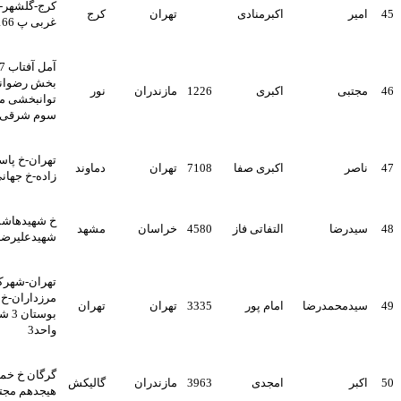
کرج-گلشهر-مهرویلا- رودکی
اکبرمنادی
تهران
کرج
غربی پ 166 واحد 7
آمل آفتاب 17کوچه علایی
بخش رضوانیه کوچه
اکبری
1226
مازندران
نور
توانبخشی مجتمع آریا طبقه
سوم شرقی
تهران-خ پاسداران-خ عابدینی
اکبری صفا
7108
تهران
دماوند
زاده-خ جهانی نیا-پلاک29
خ شهیدهاشمی نژاد - کوچه
التفاتی فاز
4580
خراسان
مشهد
شهیدعلیرضا مولوی پ 85
تهران-شهرک ژاندارمری-بلوار
مرزداران-خ 35 متری لاله-
ا
امام پور
3335
تهران
تهران
بوستان 3 شرقی-پلاک23-
واحد3
گرگان خ خمینی افتاب
امجدی
3963
مازندران
گالیکش
هیجدهم مجتمع سالار