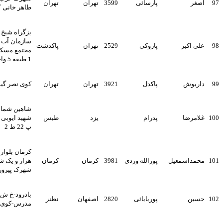
پارسائی
3599
تهران
تهران
طاهر خانی ک باران 2 پ 8
بزگراه شیخ فضل اله نوری خ
سازمان آب خ حاجی پور امیر
پازوکی
2529
تهران
پاکدشت
مجتمع مسکونی فردوس بلوک
1 طبقه 5 واحد 9
پاکدل
3921
تهران
تهران
کوی نصر گیشا خ 27 پ 13
شاهین شمالی هفتم شرقی
پدرام
یزد
طبس
شهید ایوبی بنفشه یکم شرقی
پ 22 ط 2
کرمان بلوار جمهوری انتهای
ل
پورالله وردی
3981
کرمان
کرمان
هزار و یک شب بلوار نصر
شهرک پیروزی بلوک36 ط3
بادرود-خ ش منتظری-خ
پوربابائی
2820
اصفهان
نطنز
مدرس-کوی رز-پ8