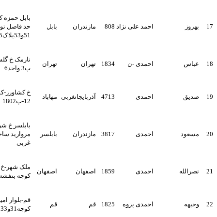
بابل حمزه کلا بلوار جانبازان
احمد علی نژاد
808
مازندران
بابل
حد فاصل توحید
51و53پلاک535 ط2
نارمک خ گلستان کوچه خدائی
احمدی -ن
1834
تهران
تهران
پ3 واحد6
خ کشاورز-کوی زیبا-ایستگاه
احمدی
4713
آذربایجانغربی
مهاباد
12-پ1802
بابلسر خ شریعتی کوچه
احمدی
3817
مازندران
بابلسر
مروارید ساختمان صبا واحد 2
غربی
ملک شهر-خ 22بهمن-خ ابوذر-
احمدی
1859
اصفهان
اصفهان
کوچه بنفشه-پلاک8-واحد 5
قم-بلوار امین-بین
احمدی پزوه
1825
قم
قم
کوچه31و33-جنب بانک سپه-