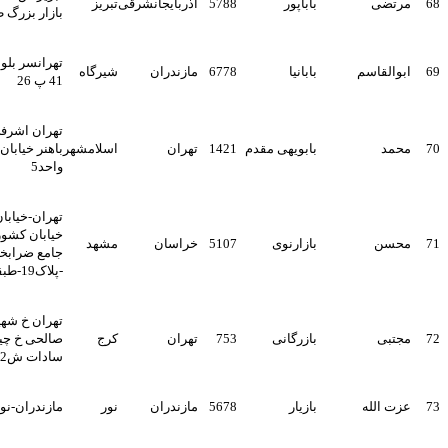
باباپور
5788
آذربایجانشرقی
تبریز
بازار بزرگ طبقه اول واحد 32
تهرانسر بلوار یاس خ گلناز ک
بابانیا
6778
مازندران
شیرگاه
41 پ 26
تهران اشرفی اصفهانی خ
بابویهی مقدم
1421
تهران
اسلامشهر
باهنر خیابان گلبرگ پ 16
واحد5
تهران-خیابان پاسداران-
خیابان کشوری-خیابان مسجد
بازارنوی
5107
خراسان
مشهد
جامع ضرابخانه-کوچه هفتم
-پلاک19-طبقه4
تهران خ شهید لواسانی خ
بازرگانی
753
تهران
کرج
صالحی خ چیذری بن بست
سادات ش2
بازیار
5678
مازندران
نور
مازندران-نور- روستای عباسا