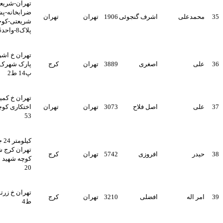
تهران-شریعتی-سه راه
ضرابخانه-پشت پارک
اشرف گنجوئی
1906
تهران
تهران
شریعتی-کوچه بروجردی-
پلاک8-واحد15
تهران خ اشرفی اصفهانی خ
اصغری
3889
تهران
کرج
پارک شهرک هما سیمرغ17
پ14 ط2
تهران خ کمیل خ شهید
اصل فلاح
3073
تهران
تهران
اختکاری کوچه سودابه پلاک
53
کیلومتر 24 جاده مخصوص
تهران کرج شهرک امیر آباد
افروزی
5742
تهران
کرج
کوچه شهید محمد سلگی پ
20
تهران خ زرتشت غربی پ48
افضلی
3210
تهران
کرج
ط4