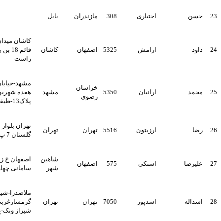
اختیاری
308
مازندران
بابل
کاشان میدان بسیج معراج 48
ارامش
5325
اصفهان
کاشان
قائم 18 بن بست دوم سمت
راست
مشهد-خیابان 17 شهریور-
خراسان
ارانیان
5350
مشهد
هفده شهریور 17-کوی مبین-
رضوی
پلاک13-طبقه دوم
تهران بلوار مرزداران خ ناهید
ارزیتون
5516
تهران
تهران
گلستان 7 پ63 واحد6
شاهین
اصفهان خ زینبیه خ عمان
استکی
575
اصفهان
شهر
سامانی چهارراه قدس پ227
ملاصدرا-شیرازجنوبی-
اسدپور
7050
تهران
تهران
گرمسارغربی-مجتمع تجاری
شیراز ونک-پلاک11/60