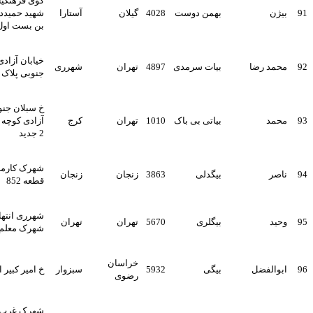
کوی فرهنگیان بعداز 62 کوچه
بهمن دوست
4028
گیلان
آستارا
شهید حمیددارائی سمت چپ
بن بست اول
خیابان آزادی خیابان خوش
بیات سرمدی
4897
تهران
شهرری
جنوبی پلاک 1096 طبقه اول
خ سبلان جنوبی خ محسن
بیاتی بی باک
1010
تهران
کرج
آزادی کوچه خالقی پ 66 قدیم
2 جدید
شهرک کارمندان فاز 3 خ 4
بیگدلی
3863
زنجان
زنجان
قطعه 852
شهرری انتهای 24 متری
بیگلری
5670
تهران
تهران
شهرک معلم بلوک4 واحد4
خراسان
بیگی
5932
سبزوار
خ امیر کبیر امیر کبیر 34 پ 21
رضوی
شهرک غرب خ فرحزادی خ