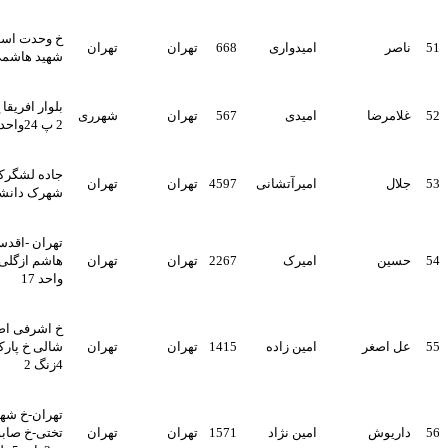
خ وحدت اسلامی خ البرز کوچه
امیدواری
668
تهران
تهران
شهید هاشمی پلاک28 ط 4
بلوار افریقا خ روانپور ک انثار
امیدی
567
تهران
شهرری
2 پ 24واحد4
جاده لشگرک- سه راه ازگل-
امیرآتشانی
4597
تهران
تهران
شهرک دانشگاه-
تهران -اقدسیه- ازگل- خیابان
امیرک
2267
تهران
تهران
هاشم ازگلی-کوچه گل پ 9
واحد 17
خ اشرفی اصفهانی ح شهید
امین زاده
1415
تهران
تهران
شالی خ پارک کوچه صبا پ
4زنگ 2
تهران-خ شهید بهشتی-میدان
امین نژاد
1571
تهران
تهران
تختی-خ صابونچی-ک ادائی-