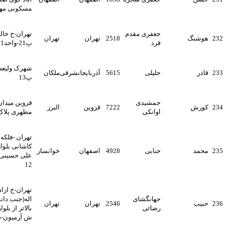
مسکونی مهر-واحد 202
جعفری مقدم
تهران-خ خالد اسلامبولی-ک9-
2518
تهران
تهران
فرد
پ21-واحد11
شهرک ولیعصر عج خ رودکی
جلیلی
5615
آذربایجانشرقی
ملکان
پ13
جمشیدی
قزوین میدان جانبازان بلوار
7222
قزوین
البرز
اوانکی
مطهری پلاک 163
تهران -فلکه صادقیه آیت الله
کاشانی بلوار فردوس خ شهید
جنابی
4928
اصفهان
خوانسار
علی حسینی کوچه هشتم پلاک
12
تهران-خ ازادی-خ ش حبیب
جهانگشای
اله(جنب دانشگاه شریف)-
2546
تهران
تهران
رضائی
بالاتر از بلوار ش تیموری-ک
ش آرمیون-پ40واحد2