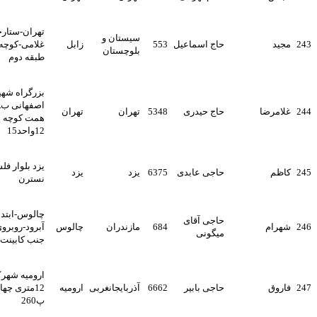
تهران-ستارخان-خ شهید
سیستان و
حاج اسماعیل
553
زابل
غلامی-کوچه سوم-پلاک 5-
بلوچستان
طبقه دوم
بزرگراه شهید اشرفی
اصفهانی بالاتر از پل شهید
حاج حیدری
5348
تهران
تهران
همت کوچه پونک پ
12واحد15
یزد بلوار فلسطین کوچه
حاجی عابدی
6375
یزد
یزد
نسترن
چالوس-ابتدای بلوار نمک
حاجی آقای
684
مازندران
چالوس
آبرود-روبروی شهرک سهند-
میگونی
جنب کابینت ضیائی
ارومیه شهرک ایثار خ فرخی
حاجی بابیر
6662
آذربایجانغربی
ارومیه
12متری چهارم کوچه چهارم
پ260