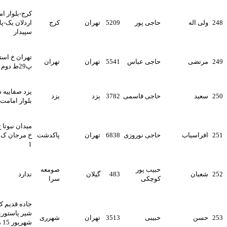
کرج-بلوار امام رضا-کوچه
حاجی پور
5209
تهران
کرج
اردلان یک-پلاک22-ساختمان
سپیدار
تهران خ استاد مطهری خ فجر
حاجی عباس
5541
تهران
تهران
پ29ط دوم
یزد صفاییه شهرک گلستان
حاجی قاسمی
3782
یزد
یزد
بلوار امامت 12 پلاک 69
میدان نبوتا خ روضوان شرقی
حاجی نوروزی
6838
تهران
پاکدشت
خ مرجان ک صادقپور پ 1واحد
1
حبیب پور
صومعه
483
گیلان
ندارد
کوچکی
سرا
جاده قدیم کرج پشت کارخانه
شیر پاستوریزه کوی 17
حبیبی
3513
تهران
شهرری
شهریور 15 متری سوم کوچه