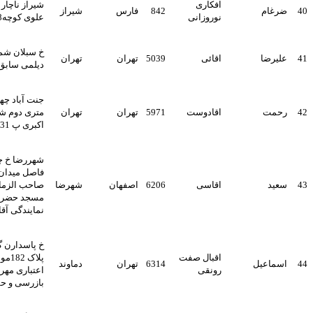
افکاری
شیراز ناچار روبروی پارک
842
فارس
شیراز
نوروزانی
علوی کوچه8 پ226
خ سبلان شمالی خ نوری
اقائی
5039
تهران
تهران
دیلمی سابق ک پناهی راد پ7
جنت آباد چهار باغ شرقی 16
اقادوست
5971
تهران
تهران
متری دوم شمالی کوی شهید
اکبری پ 31 واحد 10
شهررضا خ چهل متری حد
فاصل میدان مدرس و چهارراه
اقاسی
6206
اصفهان
شهرضا
صاحب الزمان روبروی کوچه
مسجد حضرت علی بیمه ایران
نمایندگی آقاسی
خ پاسدارن گلستان چهارم
اقبال صفت
پلاک 182موسسه مالی و
6314
تهران
دماوند
رونقی
اعتباری مهر ط 5 - معاونت
بازرسی و حسابرسی