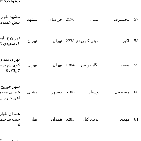
پ3واحد5-تلفن09121582801
مشهد-بلوار سجاد - سجاد 20 -
امینی
2170
خراسان
مشهد
نبش عمید12 پ 26
تهران خ نامجو ایستگاه کاشیها
امینی کلهرودی
2238
تهران
تهران
ک سعیدی ک کریمی پ4
تهران میدان رسالت خ هنگام
انگار نویس
1384
تهران
تهران
کوی شهید حسین کاظمی بهار
7 پلاک 9
شهر خوروج میدان امام
اوستاد
6186
بوشهر
دشتی
خمینی مجتمع تجاری مسکونی
افق جنوب پلاک01
همدان بلوار مدنی خ امیر کبیر
ایزدی کیان
6283
همدان
بهار
جنب ساختمان ونک ط 2 واحد
4
تهران-نارمک-خ 46 متری