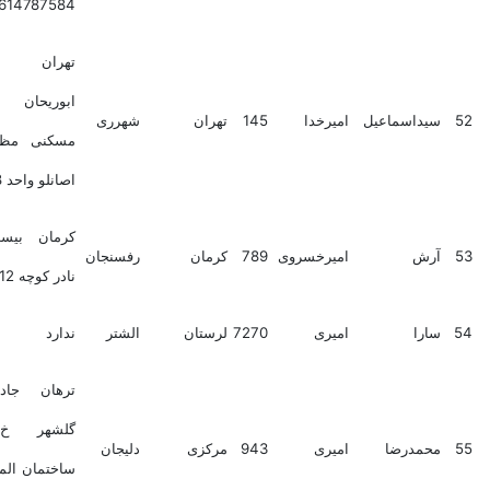
5614787584
تهران پاکدشت
ابوریحان مجتمع
داسماعیل
امیرخدا
145
تهران
شهرری
مسکنی مظفر بلوک
اصانلو واحد 18
کرمان بیست متری
ش
امیرخسروی
789
کرمان
رفسنجان
نادر کوچه 12 پلاک 86
را
امیری
7270
لرستان
الشتر
ندارد
ترهان جاده ساوه
گلشهر خ شهدا
مدرضا
امیری
943
مرکزی
دلیجان
ساختمان المهدی واحد