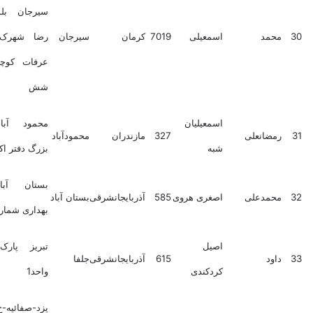
سیرجان بلوار امام
مد
اسمعیلی
7019
کرمان
سیرجان
رضا شهرک لاله خ
عرفات کوچه شماره
شش
اسمعیلیان
محمود آباد پاساژ
ضانعلی
327
مازندران
محمودآباد
شبه
بزرگ دفتر اکبری
بستان آباد جنب
مدعلی
اصغری هروی
585
آذربایجانشرقی
بستان آباد
بهداری شماره10
اصیل
تبریز پارک فناوری
ود
615
آذربایجانشرقی
جلفا
کردکندی
واحد1
یزد-صفائیه-خ عدالت-