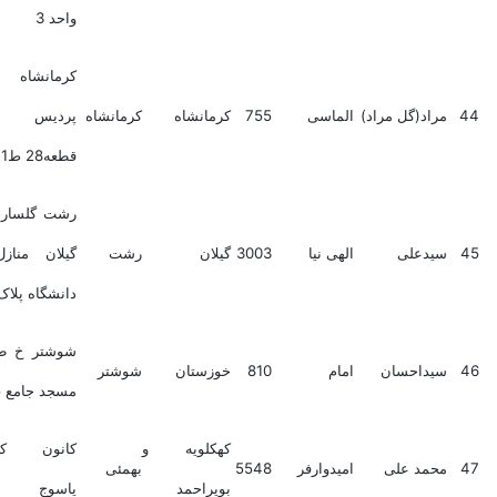
واحد 3
کرمانشاه شهرک
اد(گل مراد)
الماسی
755
کرمانشاه
کرمانشاه
پردیس کوچه222
قطعه28 ط1
رشت گلسار اول بلوار
دعلی
الهی نیا
3003
گیلان
رشت
گیلان منازل اساتید
دانشگاه پلاک126
شوشتر خ طالقانی خ
داحسان
امام
810
خوزستان
شوشتر
مسجد جامع پ 3
کهکلویه و
کانون کارشناسان
مد علی
امیدوارفر
5548
بهمئی
بویراحمد
یاسوج