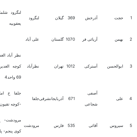
لنگرود شلمان روستا
جت
آذرخش
369
گیلان
لنگرود
یعقوبیه
من
آریائی فر
1070
گلستان
علی آباد
نظر آباد الغدیر جنوبی
والحسن
آسترکی
1012
تهران
نظرآباد
کوچه الغدیر 6 پلاک
69 واحد4
آصفی
جلفا خ امام صادق
ی
671
آذربایجانشرقی
جلفا
شجاعی
-کوچه تقیون پ 34
مرودشت- خ شاهد-
روس
آقائی
535
فارس
مرودشت
کوی پنجم- پلاک 89