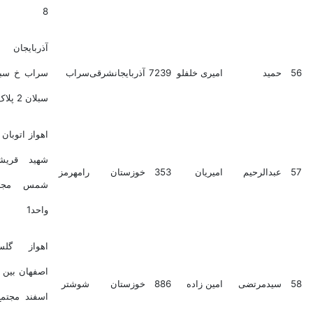
8
آذربایجان شرقی
ید
امیری خلفلو
7239
آذربایجانشرقی
سراب
سراب خ سبلان کوچه
سبلان 2 پلاک 170
اهواز اتوبان گلستان خ
شهید قریشی نبش
دالرحیم
امیریان
353
خوزستان
رامهرمز
شمس مجتمع صبا
واحد1
اهواز گلستان خ
اصفهان بین خ بهمن و
دمرتضی
امین زاده
886
خوزستان
شوشتر
اسفند مجتمع زاگرس