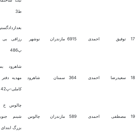
ثبت ساختمان فریدی
ط3
بعدازدادگستری ک
فیق
احمدی
6915
مازندران
نوشهر
رزاقی بی بست 2
پ486
شاهرود بسطام خ
یدرضا
احمدی
364
سمنان
شاهرود
مهدیه دفتر - ک ش
کاملی-پ42
چالوس خ رادیرد خ
صطفی
احمدی
589
مازندران
چالوس
شبنم جنوبی درب
بزرگ ابتدای بهرامی