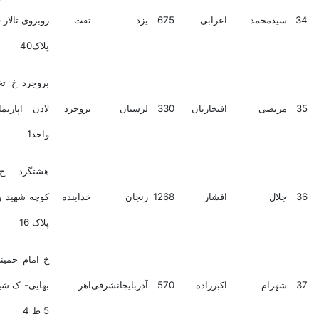
دمحمد
اعرابی
675
یزد
تفت
روبروی تالار فرهنگیان-
پلاک40
بروجرد خ تختی کوچه
تضی
افتخاریان
330
لرستان
بروجرد
لادن اپارتمان سیما
واحد1
هشتگرد خ مصلی
ال
افشار
1268
زنجان
خدابنده
کوچه شهید رستم نژاد
پلاک 16
خ امام خمینی خ شیخ
رام
اکبرزاده
570
آذربایجانشرقی
اهر
بهایی- ک شیخ شهاب-
5 ط 4