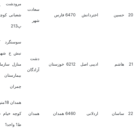
مرودشت خ شهید
سعادت
ین
اختردانش
6470
فارس
شعبانی کوچه ازادگان
شهر
پ213
سوسنگرد کوی نور
نبش خ شهید احمدی
دشت
شم
ادیبی اصل
6212
خوزستان
منازل سازمانی پشت
آزادگان
بیمارستان شهید
چمران
همدان 18متری شکریه
سان
اردلانی
6460
همدان
همدان
کوچه خیام پ100-98
ط1 واحد1