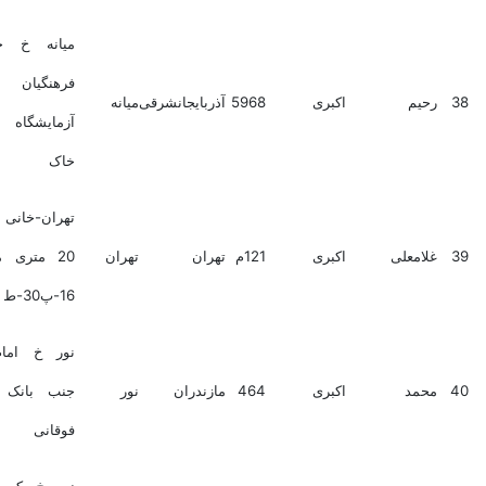
میانه خ خانمحمدی
فرهنگیان جنب
یم
اکبری
5968
آذربایجانشرقی
میانه
آزمایشگاه مکانیک
خاک
تهران-خانی آباد نو -
امعلی
اکبری
121م
تهران
تهران
20 متری میعاد-کوی
16-پ30-ط همکف
نور خ امام خمینی
مد
اکبری
464
مازندران
نور
جنب بانک سپه ط
فوقانی