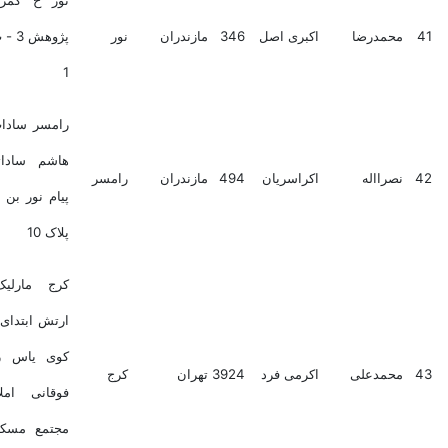
نور خ کمربندی- ک
مدرضا
اکبری اصل
346
مازندران
نور
پژوهش 3 - پ 16 - ط
1
رامسر سادات شهر خ
هاشم ساداتی کوچه
رااله
اکراسریان
494
مازندران
رامسر
پیام نور بن بست اول
پلاک 10
کرج مارلیک میدان
ارتش ابتدای خ درختی
کوی یاس رازقی ط
مدعلی
اکرمی فرد
3924
تهران
کرج
فوقانی املاک امید
مجتمع مسکونی امید