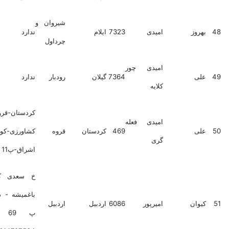
شیروان و
روز
امیدی
7323
ایلام
ندارد
چرداول
امیدی چور
ی
7364
گیلان
رودبار
ندارد
کلایه
کردستان-قروه-خ
امیدی فعله
ی
469
کردستان
قروه
کشاورزی-کوی
گری
اشراق-پ11
خ سعدی کوچه بالا
باغمیشه - دربندزینبیه
وان
امیرپور
6086
اردبیل
اردبیل
پ 69 کدپستی