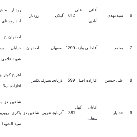
آقائی علی
رودبار بخش رحمت
دمهدی
612
گیلان
رودبار
آبادی
اباد روستای خامکول
اصفهان-خ بزرگمهر-
مد
آقاجانی وازنه
1299
اصفهان
اصفهان
خیابان بیسیم-کوچه
شهید غلامی-پلاک28
اهر خ کوثر جنب املاک
ی حسین
آقازاده اصل
599
آذربایجانشرقی
کلیبر
اقازاده پ3
شاهین دژ بلوار شهید
آقایان کهل
ایار
381
آذربایجانغربی
شاهین دژ
باکری روبروی مسجد
سفلی
سید الشهدا