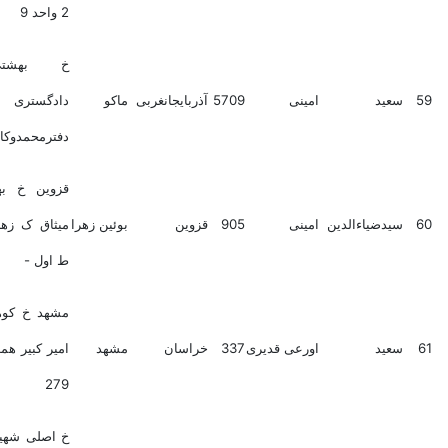
2 واحد 9
خ بهشتی-روبروی
ید
امینی
5709
آذربایجانغربی
ماکو
دادگستری ماکو-
دفترمحمدوکالتی
قزوین خ بهشتی ک
دضیاءالدین
امینی
905
قزوین
بوئین زهرا
میثاق ک زهره پ 12
ط اول -
مشهد خ کوهسنگی خ
ید
اورعی قدیری
337
خراسان
مشهد
امیر کبیر همت 8 پلاک
279
خ اصلی شهید مطهری