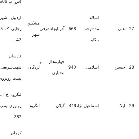
(س) پ 66ط2
اسلام
اردبیل شهرک شهید
مشکین
ی
مددتوجه
568
آذربایجانشرقی
رجایی ک 5 شهدا پ
شهر
بیگلو
43 --
فارسان خ
چهارمحال و
ین
اسلامی
940
لردگان
شهیدشریعتی ک بن
بختیاری
بست روبروی 7 طبقه
لنگرود خ امام خمینی
ا
اسماعیل نژاد
416
گیلان
لنگرود
روبروی پمپ بنزین پ
362
کرمان شهرستان