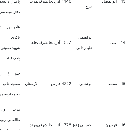
والفضل
1446
آذربایجانشرقی
مرند
پاساژ دانشفر ط اول
دیزج
دفتر مهندسی
هادیشهر خ شهید
ابراهیمی
باکری کوچه
ی
557
آذربایجانشرقی
جلفا
علیمردانی
شهیدحسینی اقدم
پلاک 43
خنج خ رسالت م
مد
ابونجمی
4322
فارس
لارستان
مسجدجامع منزل
محمدابونجمی
مرند اول خیابان
طالقانی روبروی اداره
یدون
احسانی زنوز
778
آذربایجانشرقی
مرند