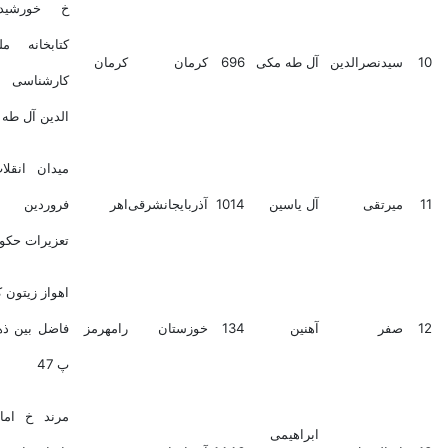
خ خورشید مقابل
کتابخانه ملی دفتر
دنصرالدین
آل طه مکی
696
کرمان
کرمان
کارشناسی سید نور
الدین آل طه
میدان انقلاب خ 12
رتقی
آل یاسین
1014
آذربایجانشرقی
اهر
فروردین سازمان
تعزیرات حکومتی
اهواز زیتون کارمندی خ
ر
آهنین
134
خوزستان
رامهرمز
فاضل بین ذهره و زیبا
پ 47
مرند خ امام خمینی
ابراهیمی