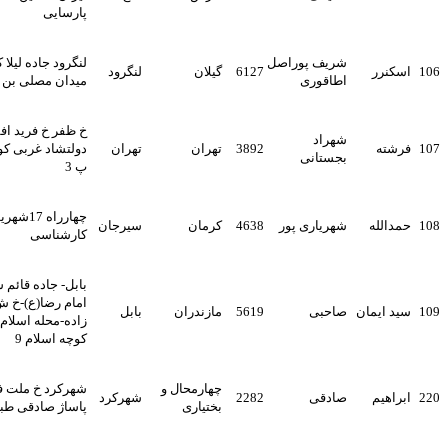
پارسایی
شریف پوراصل
لنگرود جاده لیلا کوه بعد از
ر
6127
گیلان
لنگرود
اطاقوری
میدان مصلی بن بست جمیل
خ ظفر خ فرید افشار
شهراد
ه
3892
تهران
تهران
دولتشاد غربی کوچه رضوان
بجستانی
پ 3
چهارراه 17شهریور دفتر
له
شهریاری پور
4638
کرمان
سیرجان
کارشناسی
بابل- جاده قائم شهر-بلوار
امام رضا(ع)-خ ش طهماسب
یمان
صاحبی
5619
مازندران
بابل
زاده-محله اسلام آباد شرق-
کوچه اسلام 9
چهارمحال و
شهرکرد خ ملت فلکه آبی
م
صادقی
2282
شهرکرد
بختیاری
پاساژ صادقی طبقه سوم