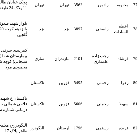
پونک خیابان طالقانی کوچه
ه
رادمهر
3563
تهران
تهران
11 پلاک 24 طبقه 4
بلوار شهید صدوقی کوچه
راسخی
3897
یزد
یزد
پانزدهم کوجه 20 بن بست
ات
گلچین
کمربندی شرقی پشت
رجب زاده
بیمارستان شفا ( خ شهید
2101
مازندران
ساری
علمداری
سنجابی) کوچه شهید
محمودی مولا
رحمنی
5495
قزوین
تاکستان
تاکستان خ شهید جایی کوچه
رحمنی
5606
قزوین
تاکستان
فلاحی شمالی جنب شبکه
درمانی شماره سه
الیگودرز-خ معلم-کوچه بابا
رستمی
1796
لرستان
الیگودرز
طاهر پلاک 17