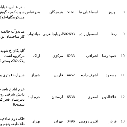
بندر عباس-خیابان بنیاد
اسماعیلی نیا
5161
هرمزگان
بندرعباس
شهید-کوچه گوهران1-مجتمع
مسکونیگلها-بلوک4-واحد4
میاندوآب خالصه جنب اداره
اسمعیل زاده
502693
آذربایجانغربی
میاندوآب
کار ساختمان بوعلی ط 2
گلپایگان-خ شهیدرجایی-سراه
رضا
اشراقی
6233
مرکزی
اراک
مرکزبهداشت-
پلاک82کدپستی8771719689
د
اشرف زاده
4452
فارس
شیراز
شیراز-12متری ولیعصر-پ62
خرم اباد خ ناصرخسرو خ
دانش شرقی روبروی
لدین
اصغری
6538
لرستان
خرم آباد
دبیرستان فجر کوچه گلستان
سعدی9
فلکه دوم صادقیه ساختمان
اکبری رومنی
3496
تهران
تهران
طلا طبقه پنجم واحد 4