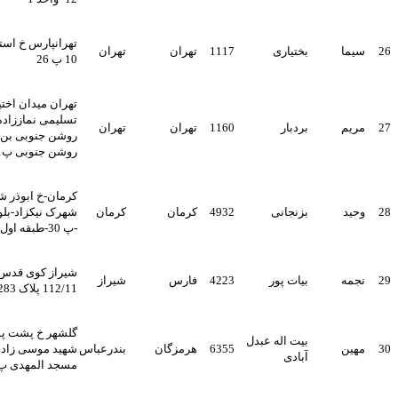
تهرانپارس خ استخر بوستان
بختیاری
1117
تهران
تهران
10 پ 26
تهران میدان اختیاریه خ شهید
تسلیمی نماززاده پازوکی
بردبار
1160
تهران
تهران
روشن جنوبی بن بست
روشن جنوبی پ11 زنگ4
کرمان-خ ابوذر شمالی
بزنجانی
4932
کرمان
کرمان
شهرک نیکزاد-بلوار شهرک
-پ 30-طبقه اول
شیراز کوی قدس فرعی
بیات پور
4223
فارس
شیراز
112/11 پلاک 283
گلشهر خ پشت پمپ بنزین خ
بیت اله عبدل
6355
هرمزگان
بندرعباس
شهید موسی زاده جنب
آبادی
مسجد المهدی پ 42