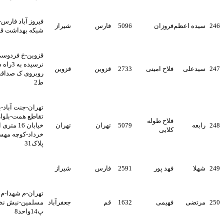
فیروز آباد فارس- کوچه پشت
 اعظم
فروزان
5096
فارس
شیراز
شبکه بهداشت قدیم -
قزوین-خ فردوسی جنوبی-
نرسیده به 3راه شهرداری-
لی
فلاح امینی
2733
قزوین
قزوین
روبروی ک صداقت-پ105-
ط2
تهران-جنت آباد-بالاتر از
تقاطع همت-بلوار بعثت-
فلاح طوله
5079
تهران
تهران
خیابان 16 متری اول-خیابان
کلایی
خرداد-کوچه مهستان دوم-
پلاک31
فهد پور
2591
فارس
شیراز
تهران-م شهدا-م کلانتری-ک
ی
فهیمی
1632
قم
جعفرآباد
مسلمین-نبش نظام-
پ14واحد8