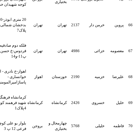
بختیاری
کوجه شهیدان خدبوی پ 4
20 متری ابوذر-10متری
خرمن دار
2137
تهران
تهران
بدخشان شمالی-کوچه29-
پلاک7
فلکه دوم صادقیه-بلوار
مه
خزائی
4986
تهران
تهران
فردوس-خ حسن آباد-ک یکم-
پ11-و14
اهواز-خ نادری - اول
ا
خزمیه
2190
خوزستان
اهواز
خوانساری -
پاساژامیرالمومنین ط 3
کرمانشاه فرهنگیان فاز1خ
خسروی
2426
کرمانشاه
کرمانشاه
شهید فرهمند کوی سرو
4پلاک1
چهارمحال و
بلوار بو علی کوچه ابوذر
ه
خلیلی
5768
بروجن
بختیاری
فرعی 12 پ 3