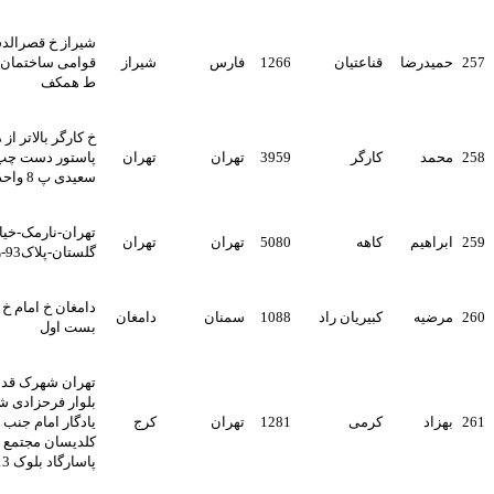
شیراز خ قصرالدشت آسیاب
ضا
قناعتیان
1266
فارس
شیراز
قوامی ساختمان کانون وکلا
ط همکف
خ کارگر بالاتر از میدان
کارگر
3959
تهران
تهران
پاستور دست چپ کوچه
سعیدی پ 8 واحد 11 ط 3
تهران-نارمک-خیابان
م
کاهه
5080
تهران
تهران
گلستان-پلاک93-زنگ دوم
دامغان خ امام خ شهید تک بن
ه
کبیریان راد
1088
سمنان
دامغان
بست اول
تهران شهرک قدس انتهای
بلوار فرحزادی شمال اتوبان
کرمی
1281
تهران
کرج
یادگار امام جنب شهرک
کلدیسان مجتمع مسکونی
پاسارگاد بلوک 13 ط 5