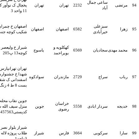
ساعی جمال
ی
2232
تهران
تهران
یخچال ک نوآور ک حقیقی پ
آباد
11 واحد 3
سبزعلی
اصفهان خ چمران کوچه
6582
اصفهان
اصفهان
خیرآبادی
شکیب کوچه جنت پ137
کهکلویه و
شیراز خ ولیعصر قصرالدشت
 مهدی
سجادیان
6569
یاسوج
بویراحمد
کوچه13 پ205
تهران تهرانپارس چهارراه
شهدا خ جشنواره خ
سراج
2729
مازندران
سوادکوه
اسفندانی ک شقایق بن
بست 8 ط 4 زنگ 4 غربی
جوین نقاب محله سردارآباد
خراسان
سردار ابادی
5558
جوین
منزل سیف الله سردارآبادی
رضوی
کدپستی9471457563
شیراز بلوار نصر 8متری
سرکوبی
3664
فارس
شیراز
طلاب پروژه لاله بلوک
3واحد1