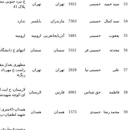
خ نبرد جنوبی نبش خ زمزم
مید
حسینی
1921
تهران
تهران
پلاک 41
مال
حسینی
7363
مازندران
بابلسر
ندارد
ب
حسینی
5481
آذربایجانغربی
ارومیه
ارومیه
حسینی فر
5321
سمنان
سمنان
انتهای خ دانشگاه پ285
مطهری بعداز مفتح سمت
حسینی نیا
2028
تهران
تهران
راست خ مهرداد ط3 پلاک9
زنگ4
لارستان- خ ایت اله خامنه
ه
حق شناس
6961
فارس
لارستان
ای-کوچه شهیدشیخی
همدان-45متری اعتمادیه-ک
رضا
حمیدی
1573
همدان
همدان
شهید لطفیان-پ5
مشهد-خ بهار-خ رزم-رزم 4-