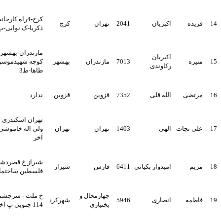
کرج-4راه کارخانه قند-بلوار
اکبریان
2041
تهران
کرج
ذکریا-ک نوابی-پ51
مازندران-بهشهر-پیشوا-
اکبریان
7013
مازندران
بهشهر
کوچه شهیدموسوی-مجتمع
رکاوندی
طاها-ط3
ی
الله قلی
7352
قزوین
قزوین
ندارد
تهران اسکندری جنوبی کوچه
جات
الهی
1403
تهران
تهران
ولی اله خاموشی پ 40 زنگ
آخر
شیراز خ قصردشت سه راه
امیدوار بکیانی
6411
فارس
شیراز
فلسطین ساختمان ملیکا ط2
چهارمحال و
خ ملت - سرچشمه ها کوچه
ه
انصاری
5946
شهرکرد
بختیاری
114 جنوبی پ آخر