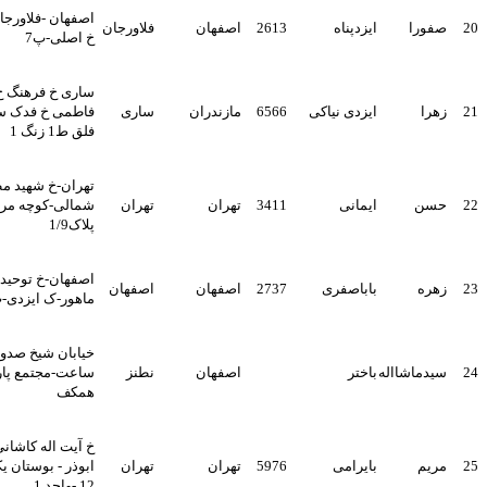
اصفهان -فلاورجان-پیربکران-
ا
ایزدپناه
2613
اصفهان
فلاورجان
خ اصلی-پ7
ساری خ فرهنگ خ دکتر
ایزدی نیاکی
6566
مازندران
ساری
فاطمی خ فدک ساختمان
فلق ط1 زنگ 1
تهران-خ شهید مطهری-مفتح
ایمانی
3411
تهران
تهران
شمالی-کوچه مرزبان-
پلاک1/9
اصفهان-خ توحید میانی-جنب
باباصفری
2737
اصفهان
اصفهان
ماهور-ک ایزدی-پ127
خیابان شیخ صدوق-فلکه
شااله
باختر
اصفهان
نطنز
ساعت-مجتمع پارسیان-طبقه
همکف
خ آیت اله کاشانی - بلوار
بایرامی
5976
تهران
تهران
ابوذر - بوستان یکم غربی -پ
12 -واحد 1