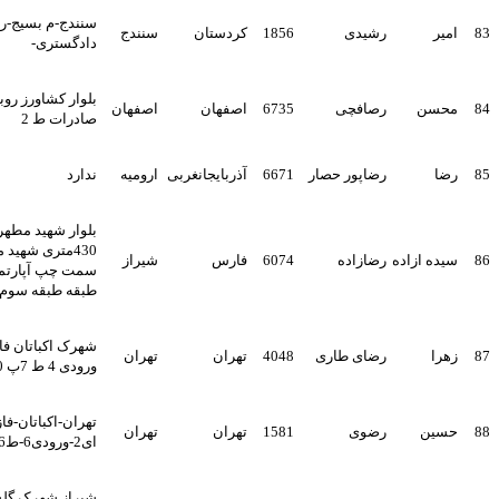
سنندج-م بسیج-روبروی
رشیدی
1856
کردستان
سنندج
دادگستری-
بلوار کشاورز روبروی بانک
رصافچی
6735
اصفهان
اصفهان
صادرات ط 2
رضاپور حصار
6671
آذربایجانغربی
ارومیه
ندارد
بلوار شهید مطهری کوچه
430متری شهید مطهری
ازاده
رضازاده
6074
فارس
شیراز
سمت چپ آپارتمان سه
طبقه طبقه سوم
شهرک اکباتان فاز 2 بلوک 19
رضای طاری
4048
تهران
تهران
ورودی 4 ط 7پ 320
تهران-اکباتان-فازیک-بلوک
رضوی
1581
تهران
تهران
ای2-ورودی6-ط6-پلاک309
شیراز شهرک گلستان-خ