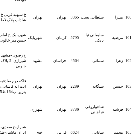
خ سپهبد قرنی خ برادران
سلطانی نسب
3865
تهران
تهران
شاداب پلاک 3ط5
سلیمانی نیا
شهربابک-خ امام-کوچه شهید
ه
5795
کرمان
شهربابک
بابکی
حسن میر خالویی -پ 66
خ رضوی -مشهد بلوار صیاد
سمائی
4564
خراسان
مشهد
شیرازی -5 پلاک 18 ط سوم
جنوبی
فلکه دوم صادقیه بزرگراه
سنگانه
2289
تهران
تهران
ایت اله کاشانی روبروی پمپ
بنزین پ164 ط5 واحد29
شاهواروقی
ه
3736
تهران
شهرری
فراهانی
شیراز-خ سعدی-ساختمان
شایانی
6624
فارس
خنج
ایران ماشین-ط2-دفتروکالت