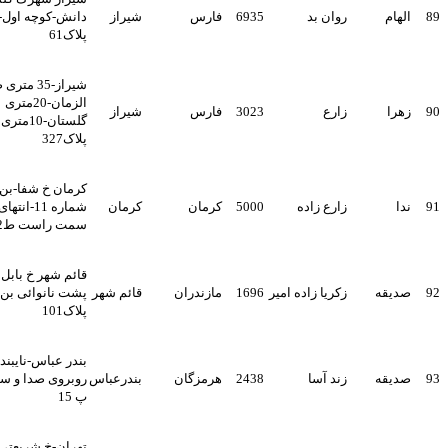
روان بد
6935
فارس
شیراز
دانش-کوچه اول-نبش کوچه-
پلاک61
شیراز-35 متری صاحب
الزمان-20متری
زارع
3023
فارس
شیراز
گلستان-10متری انقلاب-
پلاک327
کرمان خ شفا-بن بست
زارع زاده
5000
کرمان
کرمان
شماره 11-انتهای کوچه-درب
سمت راست ط2واحد4
قائم شهر خ بابل کوی قائمیه
ه
زکریا زاده امیر
1696
مازندران
قائم شهر
پشت نانوائی بن بست بهار
پلاک101
بندر عباس-نایبند شمالی-
ه
زند آسا
2438
هرمزگان
بندرعباس
روبروی صدا و سیما-اخلاص5
پ 15
تهران-خ شریعتی روبروی خ