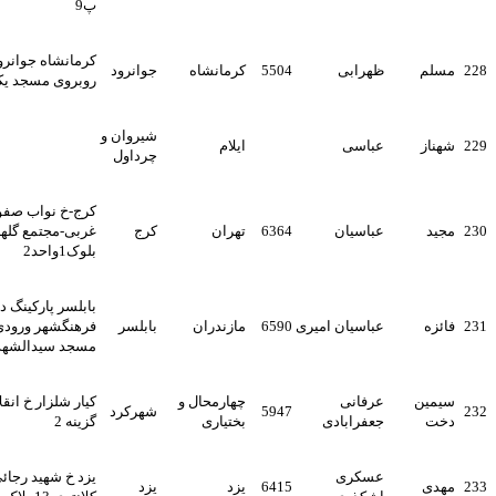
پ9
کرمانشاه جوانرود خ حمزه
ظهرابی
5504
کرمانشاه
جوانرود
روبروی مسجد یکتا
شیروان و
عباسی
ایلام
چرداول
کرج-خ نواب صفوی-خ بوعلی
عباسیان
6364
تهران
کرج
غربی-مجتمع گلها-
بلوک1واحد2
بابلسر پارکینگ دوم
عباسیان امیری
6590
مازندران
بابلسر
فرهنگشهر ورودی1 جنب
مسجد سیدالشهدا پ65
ن
عرفانی
چهارمحال و
کیار شلزار خ انقلاب دفتر
5947
شهرکرد
جعفرابادی
بختیاری
گزینه 2
عسکری
یزد خ شهید رجائی کوچه
6415
یزد
یزد