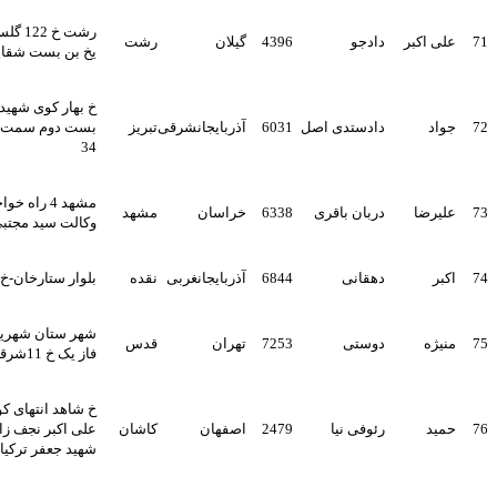
رشت خ 122 گلسار کوچه گل
کبر
دادجو
4396
گیلان
رشت
یخ بن بست شقایق پ 8 ط2
خ بهار کوی شهید انوری بن
دادستدی اصل
6031
آذربایجانشرقی
تبریز
بست دوم سمت راست پ
34
مشهد 4 راه خواجه ربیع دفتر
ا
دربان باقری
6338
خراسان
مشهد
وکالت سید مجتبی علوی
دهقانی
6844
آذربایجانغربی
نقده
بلوار ستارخان-خ باقر خان
شهر ستان شهریار اندیشه
دوستی
7253
تهران
قدس
فاز یک خ 11شرقی پلاک 44
خ شاهد انتهای کوچه شهید
رئوفی نیا
2479
اصفهان
کاشان
علی اکبر نجف زاده بن بست
شهید جعفر ترکیان پ 9