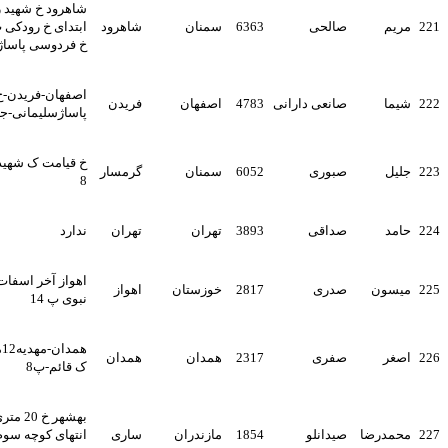
شاهرود خ شهید رجایی
صالحی
6363
سمنان
شاهرود
ابتدای خ رودکی پ 2-شاهرود
خ فردوسی پاساژ میلاد
اصفهان-فریدن-خ طالقانی-
صانعی دارانی
4783
اصفهان
فریدن
پاساژسلیمانی-جنب کلینیک
خ قیامت ک شهید حسینی پ
صبوری
6052
سمنان
گرمسار
8
صداقی
3893
تهران
تهران
ندارد
اهواز آخر اسفات خ شهید
ن
صدری
2817
خوزستان
اهواز
نبوی پ 14
همدان-مهدیه12متری توحید-
صفری
2317
همدان
همدان
ک قائم-پ8
بهشهر خ 20 متری امت
رضا
صیدانلو
1854
مازندران
ساری
انتهای کوچه سوم کوچه بهار