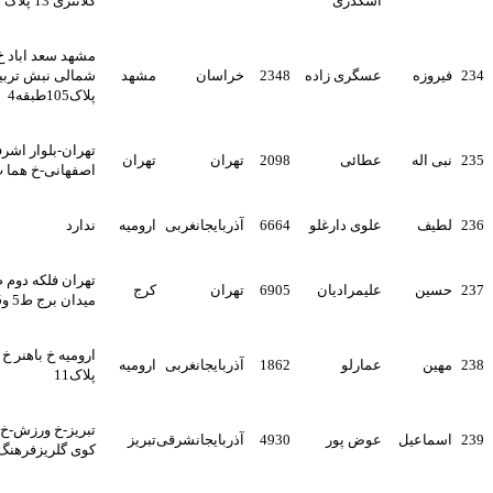
اشکذری
کلانتری 13 پلاک 26
مشهد سعد اباد خ تربیت
ه
عسگری زاده
2348
خراسان
مشهد
شمالی نبش تربیت شمالی 7
پلاک105طبقه4
تهران-بلوار اشرفی
ه
عطائی
2098
تهران
تهران
اصفهانی-خ هما پ1
علوی دارغلو
6664
آذربایجانغربی
ارومیه
ندارد
تهران فلکه دوم صادقیه
علیمرادیان
6905
تهران
کرج
میدان برج ط5 و5احد5
ارومیه خ باهنر خ معلم کوچه7
عمارلو
1862
آذربایجانغربی
ارومیه
پلاک11
تبریز-خ ورزش-خ دامپزشکی-
عیل
عوض پور
4930
آذربایجانشرقی
تبریز
کوی گلریزفرهنگ-پلاک33