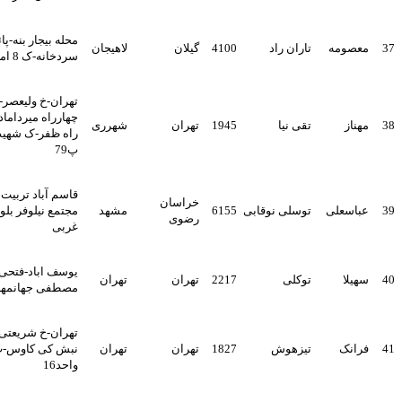
محله بیجار بنه-پائین پشت
مه
تاران راد
4100
گیلان
لاهیجان
سردخانه-ک 8 امام رضا
تهران-خ ولیعصر-بالا تر از
چهارراه میرداماد-بعد از سه
تقی نیا
1945
تهران
شهرری
راه ظفر-ک شهید ناصری-
پ79
قاسم آباد تربیت شمال 7
خراسان
لی
توسلی نوقابی
6155
مشهد
مجتمع نیلوفر بلوک 11 ط 2
رضوی
غربی
یوسف اباد-فتحی شقاقی-خ
توکلی
2217
تهران
تهران
مصطفی جهانمهر-پلاک58
تهران-خ شریعتی-خ دولت-
تیزهوش
1827
تهران
تهران
نبش کی کاوس-پ152ط6-
واحد16