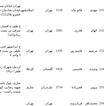
تهران-خیابان ستار خان-
قائم پناه
5130
تهران
اسلامشهر
خیابان شادمان-خیابان
خشرو-پلاک222-واحد4
خ ظفر-ح افشار-خ بابک
قادری
3503
تهران
تهران
شرقی-بن بست ساسانیان-
پ4-واحد1
خ ایرانشهر جنب مسجد
ه
قاسم پور
1336
تهران
تهران
جلیلی بن بست قره قزلو ط
3 واحد 6
اردبیل-شهرک رسالت-ک
قاسمی
1928
گلستان
آق قلا
ظفر7-پ16
ساری- بلوار پاسداران - خ
قجرزاده
5734
مازندران
ساری
شهید رضایی- کوچه سوم
سمت راست - پ 9
اقر
قربان وند
تهران
تهران