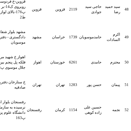
قزوین-خ فردوسی جنوبی-
مید
حاجی سید
روبروی ک14-بر خیابان-
2119
قزوین
قزوین
جوادی
پ176-بالای لوازو پردیس-
ط2
مشهد بلوار شفائ مقابل
حامدموسویان
1739
خراسان
مشهد
دادگستری - دفتر کارشناسی
ات
موسویان
اهواز خ شهید مریدی بعد از
حامدی
6261
خوزستان
اهواز
فلکه پل پنجم بین نظری پور
جلال موسوی پ23
خ ستارخان دفترپستی
حسن پور
1283
تهران
تهران
صادقیه
رفسنجان بلوار امام علی
حسین علی
نرسیده به سازمان مرکزی
1154
کرمان
رفسنجان
زاده کوهی
دانشگاه علوم پزشکی
پ163