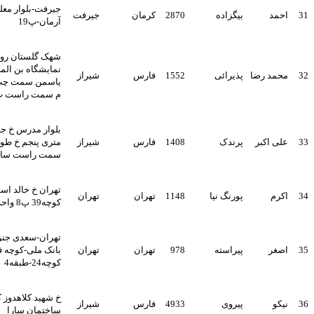
جیرفت-بلوار معلم-ک شهید
بیگزاده
2870
کرمان
جیرفت
آرمان-پ19
شهک گلستان روبروی
نمایشگاه بن المللی کوچه
رضا
پذیرائی
1552
فارس
شیراز
یاسمن سمت چپ کوچه دو
م سمت راست پ 6
بلوار مدرس خ جانبازان 20
کبر
پرندک
1408
فارس
شیراز
متری پنجم خ طویی کوچه 17
سمت راست ساختمان پنجم
تهران خ خالد اسلامبولی
پورنگ نیا
1148
تهران
تهران
کوچه39 پ8 واحد8
تهران-سعدی جنوبی-روبروی
پیراسته
978
تهران
تهران
بانک ملی-کوچه فخرائی-
کوچه24-طبقه4
خ شهید کلاهدوز کوچه 16
پیروی
4933
فارس
شیراز
ساختمان سارا