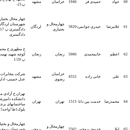
حمیدی فر
1946
خراسان
مشهد
پ21-
چهار محال بختیاری -
چهارمحال و
شهرستان لردگان - خ
ضا
حیدری جوانمرد
5820
لردگان
بختیاری
دادگستری پ 17 جنب
دادگستری
خ مطهری خ محمود بیاتی
خانمحمدی
5966
زنجان
زنجان
کوچه شهید نهمت اله حیدری
پ 1/29
خراسان
شرکت مخابرات خراسان-
خانی زاده
4552
مشهد
رضوی
عدل خمینی- اداره حقوقی -
تهران خ آزادی مقابل
دانشکده دامپزشکی
رضا
خدمت بین دانا
1515
تهران
تهران
ساختمانهای برجساز
بلوک1ط7واحد32/6420115
چهارمحال و بختیاری
چهارمحال و
خدیوی بروجنی
5502
بروجن
شهرتسان بروجن خ طالقانی