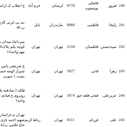
فاضلی
6770
لرستان
خرم آباد
خ انقلاب ک اراسته 4
یوسفوند
بند پی غربی کاردیکلای غربی
فاطمی
6866
مازندران
بابل
پ 46
میرداماد میدان مادر خ بهروز
سین
فاطمیان
2334
تهران
تهران
کوچه یکم-پلاک8-ساختمان
مهر-واحد14
خ شریعتی پایین تر از بهار
فانی
5027
تهران
تهران
شیراز کوچه حسینی نژاد بن
بست 1 جنوبی
فلکه 2 صادقیه-بلوار فردوس-
علی
فتحی قلعه حق
1874
تهران
تهران
روبروی خ قبادی پ121-
واحد5
تهران م خراسان خ خاوران خ
فرزام
6311
تهران
رباط کریم
شهید احمد تاری بن بست
حاج غلامی پ142 ط3