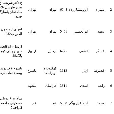
خ دکتر شریعتی خ خواجه
نصیر طوسی پلاک 269قدیم
م
آرزومندبازارده
6948
تهران
تهران
ساختمان پاسارگاد پلاک253
جدید
انتهای خ جیحون خ حسام
ابوالحسنی
5461
تهران
تهران
الدین پ252
اردبیل-راه کلخوران-خ
ادهمی
6775
اردبیل
اردبیل
شهیدرجائی-کوچه شبنم3
پلاک28
کهکلویه و
یاسوج خ فردوسی اداره کل
ضا
اژدر
3613
یاسوج
بویراحمد
بیمه خدمات درمانی
اسدی
3811
خراسان
مشهد
سالاریه خ بوعلی مجتمع
اسماعیل بیگی
5998
قم
قم
مسکونی جامعه الزهرا بلوک
2 واحد 5