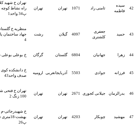
تهران خ شهید کلاهدوز سه
ثامنی راد
1071
تهران
تهران
راه نشاط کوچه نجف ابادی
ه
پ34 واحد1
منظریه خ گلستانی کوچه
جعفری
4097
گیلان
رشت
جهاد ساختمان یاذا پ 42 ط
کلشتری
4
جهانیان
6804
گلستان
گرگان
خ بوعلی بوعلی سینا 4
خ دانشکده کوی فدک مجتمع
ه
جوادی
5503
آذربایجانغربی
ارومیه
صدف واحد43
تهران خ فتحی شقاقی پلاک
زمان
جیلانی کجوری
2671
تهران
تهران
100 زنگ 2
خ شهیدرجائی-م
د
چوبکار
4203
تهران
تهران
بهشت-18متری تختی-ک 25-
پ26