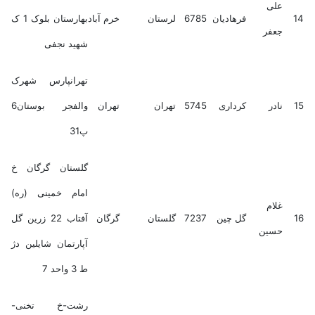
علی
14
فرهادیان
6785
لرستان
خرم آباد
بهارستان بلوک 1 ک
جعفر
شهید نجفی
تهرانپارس شهرک
15
نادر
کرداری
5745
تهران
تهران
والفجر بوستان6
پ31
گلستان گرگان خ
امام خمینی (ره)
غلام
16
گل چین
7237
گلستان
گرگان
آفتاب 22 زرین گل
حسین
آپارتمان شایلین دژ
ط 3 واحد 7
رشت-خ تخنی-