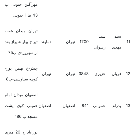
مهرآگین جنوبی پ
43 ط 1 جنوبی
تهران میدان هفت
سید
سید
11
1700
تهران
دماوند
تیر خ بهار شیراز بعد
مهدی
رسولی
از سهروردی پ75
چیذر-خ بهمن پور-
12
قربان
عزیزی
3848
تهران
تهران
کوچه سیاوشی-پ8
اصفهان میدان امام
13
پدرام
عمومی
841
اصفهان
اصفهان
خمینی کوی پشت
مسجد پ 186
نوراباد خ 20 متری