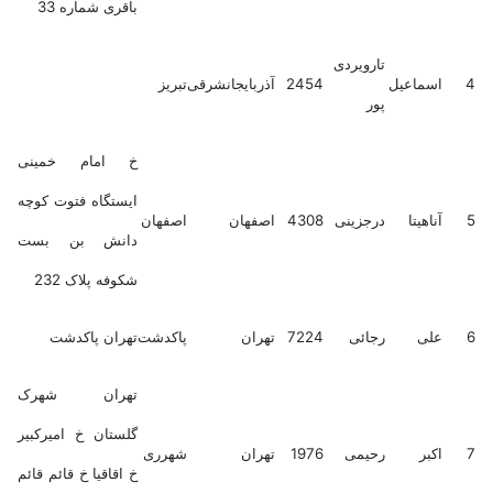
باقری شماره 33
تارویردی
4
اسماعیل
2454
آذربایجانشرقی
تبریز
پور
خ امام خمینی
ایستگاه فتوت کوچه
5
آناهیتا
درجزینی
4308
اصفهان
اصفهان
دانش بن بست
شکوفه پلاک 232
6
علی
رجائی
7224
تهران
پاکدشت
تهران پاکدشت
تهران شهرک
گلستان خ امیرکبیر
7
اکبر
رحیمی
1976
تهران
شهرری
خ اقاقیا خ قائم قائم