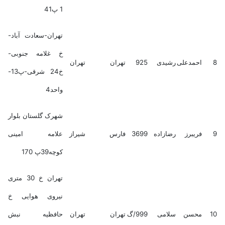
1 پ41
تهران-سعادت آباد-
خ غلامه جنوبی-
8
احمدعلی
رشیدی
925
تهران
تهران
خ24 شرقی-پ13-
واحد4
شهرک گلستان بلوار
9
فریبرز
رضازاده
3699
فارس
شیراز
علامه امینی
کوچه39پ 170
تهران خ 30 متری
نیروی هوایی خ
10
محسن
سلامی
999/گ
تهران
تهران
حافظیه نبش