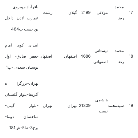
محمد
باقرآباد-روبروی
17
مولائی
2199
گیلان
رشت
رضا
عمارت لادن داخل
بن بست پ484
ابتدای کوی امام
محمد
نیستانی
18
4686
اصفهان
اصفهان
جعفر صادق- اول
رضا
اصفهانی
بوستان سعدی -پ1
تهران-بزرگرا ه
آفریقا-بلوار گلستان
هاشمی
19
سیدمحمد
21309
تهران
تهران
-بلوار گیتی-
نسب
ساختمان دوما-
برج3-ط5-ش181