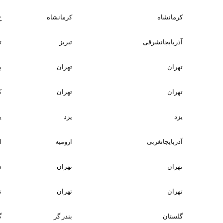
کرمانشاه
کرمانشاه
خ
آذربایجانشرقی
تبریز
تب
تهران
تهران
پا
تهران
تهران
کر
یزد
یزد
یزد
آذربایجانغربی
ارومیه
ا
تهران
تهران
ش
تهران
تهران
ت
گلستان
بندر گز
گ