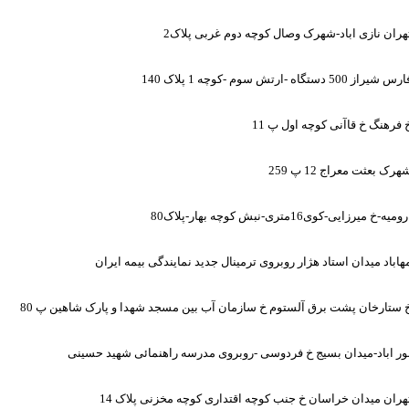
هران نازی اباد-شهرک وصال کوچه دوم غربی پلاک2
س شیراز 500 دستگاه -ارتش سوم -کوچه 1 پلاک 140
 فرهنگ خ قاآنی کوچه اول پ 11
هرک بعثت معراج 12 پ 259
ومیه-خ میرزایی-کوی16متری-نبش کوچه بهار-پلاک80
هاباد میدان استاد هژار روبروی ترمینال جدید نمایندگی بیمه ایران
 ستارخان پشت برق آلستوم خ سازمان آب بین مسجد شهدا و پارک شاهین پ 80
ور اباد-میدان بسیج خ فردوسی -روبروی مدرسه راهنمائی شهید حسینی
هران میدان خراسان خ جنب کوچه اقتداری کوچه مخزنی پلاک 14