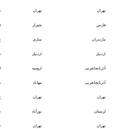
تهران
تهران
ت
فارس
شیراز
فار
مازندران
ساری
خ
اردبیل
اردبیل
ش
آذربایجانغربی
ارومیه
ار
آذربایجانغربی
مهاباد
م
تهران
تهران
خ
لرستان
نورآباد
ن
تهران
تهران
ت