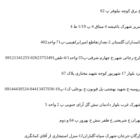
 برق کوچه نیلوفر پ 62
ریز شهرک باغیشه 4 میثاق 4 پ 1/19 ط 4
سداران-گلستان 2-بعدازتقاطع امیرابراهیمی-پ71-واحد402
ج-رجائی شهر-خ چهارم شرقی-پ35-واحد4/1-تلفن02623753491-09121341255
 بلوار 17 شهریور کوجه شهید مختاری پلاک 67
رومیه-خ شهید بهشتی-پل قویون-خ بوعلی-ک1-پ19-04413457036-09144430524
هرک غرب بلوار دادمان نبش گل آرای جنوبی پ 2 واحد 5
هران خ شریعتی خ ظفر نبش خ بهروز پ 64 و دوم
رگان-جرجان-شهرک سپاه-گلباران12-منزل استیجاری از آقای کمانگری