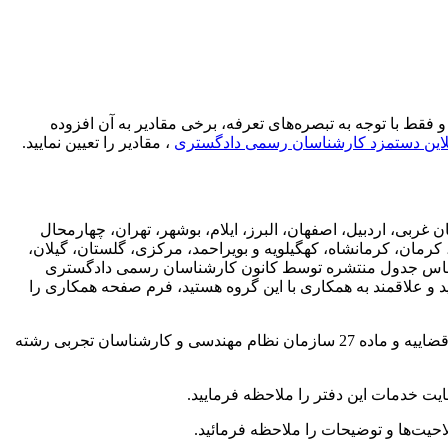
فقط با توجه به تبصره‌های تعرفه، برخی مقادیر به آن افزوده
لاین دستمزد کارشناسان رسمی دادگستری
، مقادیر را تعیین نمایید.
ربی، اردبیل، اصفهان، البرز، ایلام، بوشهر، تهران، چهارمحال
ان، کرمانشاه، کهگیلویه و بویراحمد، مرکزی، گلستان، گیلان،
بر اساس جدول منتشره توسط کانون کارشناسان رسمی دادگستری
 و علاقمند به همکاری با این گروه هستید، فرم صفحه همکاری را
کارشناسان همکار این دفتر متشکل از اعضاء کانون کارشناسان رسمی دادگستری، مرکز وکلا، کارشناسان رسمی و مشاوران خانواده قوه قضاییه و ماده 27 سازمان نظام مهندسی و کارشناسان تجربی رشته
سایت خدمات این دفتر را ملاحظه فرمایید.
احیت‌ها و توضیحات را ملاحظه فرمائید.