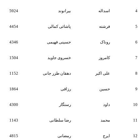
4
اسداله
بیرانوند
5924
5
فرشته
پاشائی کمالی
4454
6
روناک
حسینی فهیمی
4346
7
کامروز
خسروی جاوید
1504
8
علی اکبر
دهقان طزر جانی
1152
9
حسین
رزاقی
1864
10
داود
رستگار
4300
11
محمد
رضا سلطانی
1143
12
ایرج
رمضانی
4815