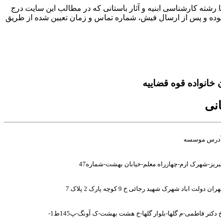
ته کارشناسی ابنیه و آثار باستانی که در مطالب این سایت درج
نموده و پس از ارسال فیش، شماره تماس و زمان تعیین شده از طریق
انواده قوه قضاییه
انی
درس موسسه
بریز-شهرک ارم-چهارراه معلم-خیابان بهشت-شماره47
هران دولت اباد شهرک شهید رجائی خ 9 کوچه پارک 2 پلاک 7
 دکتر فاطمی-م گلها-بلوار گلها-خ هشت بهشت-ک آونگ-پ145ط1-