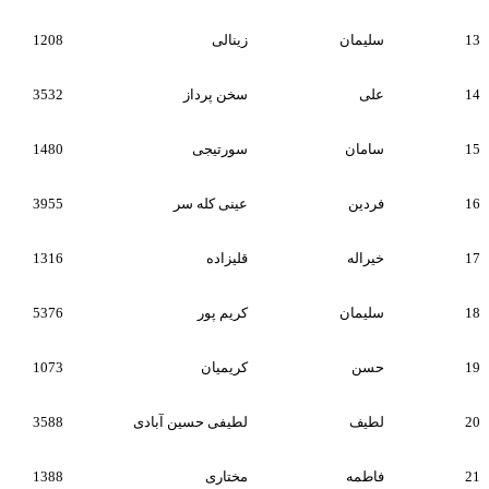
13
سلیمان
زینالی
1208
14
علی
سخن پرداز
3532
15
سامان
سورتیجی
1480
16
فردین
عینی کله سر
3955
17
خیراله
قلیزاده
1316
18
سلیمان
کریم پور
5376
19
حسن
کریمیان
1073
20
لطیف
لطیفی حسین آبادی
3588
21
فاطمه
مختاری
1388