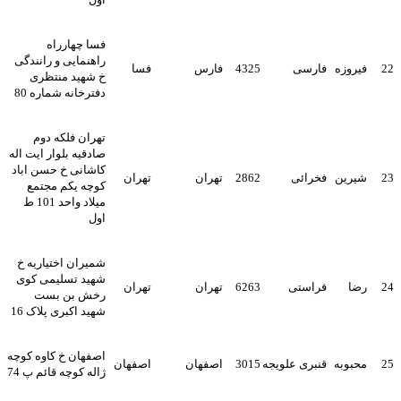
فسا چهارراه
راهنمایی و رانندگی
22
فیروزه
فارسی
4325
فارس
فسا
خ شهید منتظری
دفترخانه شماره 80
تهران فلکه دوم
صادقیه بلوار ایت اله
کاشانی خ حسن اباد
23
شیرین
فخرائی
2862
تهران
تهران
کوچه یکم مجتمع
میلاد واحد 101 ط
اول
شمیران اختیاریه خ
شهید تسلیمی کوی
24
رضا
فراستی
6263
تهران
تهران
رخش بن بست
شهید اکبری پلاک 16
اصفهان خ کاوه کوچه
25
محبوبه
قنبری علویجه
3015
اصفهان
اصفهان
ژاله کوچه قائم پ 74