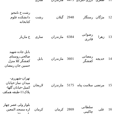
رشت خ نامجو
12
مژگان
رستگار
2948
گیلان
رشت
دانشکده علوم
کتابخانه
رضوانی
13
زهرا
6384
مازندران
ساری
خ مازیار
قادری
بابل جاده شهید
رمضانی
صالحی روستای
14
خدیجه
3601
مازندران
بابل
کفشگر
کفشگر کلا منزل
حسین جان رمضان
تهران-شهرری-
میدان نماز-خیابان
15
مرتضی
سلامت پناه
5175
مازندران
لاریجان
کمیل-خیابان گلها-
پلاک11-طبقه همکف
بلوار ولی عصر چهار
سلطانی
16
علی
2869
کرمان
کرمان
اره مسجد المعین
چاکینی
باسین 21