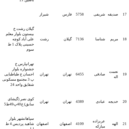
17
صدیقه
شریفی
5758
فارس
شیراز
گیلان رشت خ
بیستون بلوار معلم
18
مریم
شناسا
7136
گیلان
رشت
علی آباد کوچه
حسینی پلاک 1 ط
سوم
تهرانپارس خ
جشنواره بلوار
نعمت
19
صادقی
6455
تهران
تهران
احسان خ طباطبایی
اله
پ 3 مجتمع مسکونی
شقایق واحد 24
کوی نصر (گیشای
20
خدیجه
عبادی
4389
تهران
تهران
سابق) خ40پ49ط5
سپاهانشهر بلوار
عربزاده
21
الهه
4109
اصفهان
اصفهان
شاهید پردیس 4 ط
مبارکه
اول