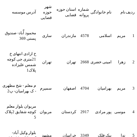
شهر
شماره
استان حوزه
ردیف
نام
نام خانوادگی
حوزه
آدرس موسسه
پروانه
قضایی
قضایی
محمود آّباد- صندوق
1
مریم
اسلامی
4578
مازندران
ساری
پستی 369
خ ازادی انتهای خ
21متری جی کوچه
2
زهرا
امینی خضری
2668
تهران
تهران
شمس علیزاده
پلاک1
م معلم - شخ مطهری
3
مریم
بهرامیان
4704
اصفهان
سمیرم
- ک بهرامیان- پ2
مریوان بلوار معلم
4
موسی
پور مرادی
2917
کردستان
مریوان
کوچه شقایق 2پلاک
5
بلوار وکیل آباد-
5
ندا
پیک فلک
3349
خراسان
مشهد