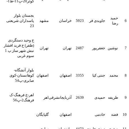
کوثر20-پ11-ط1-
بجستان بلوار
حمید
6
جاویدی فر
5923
خراسان
مشهد
پاسداران شریعتی
رضا
23
خ وحید دستگردی
(ظفر) خ فرید افشار
7
نوشین
جعفرپور
2487
تهران
تهران
نبش شهر ساز پ 1
سوم غربی
بلوار آتشگاه-
8
محمد
جنتی کیا
3355
اصفهان
اصفهان
کوهانستان-کوی
صابری-پ54
اهر-خ فرهنگ-ک
9
ظریفه
حمیدی
2639
آذربایجانشرقی
اهر
فرهنگ2-پ56
10
فضه
خادمی
اصفهان
گلپایگان
11
صغری
درزی خلردی
4473
مازندران
ساری