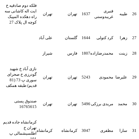
فلکه دوم صادقیه خ
قنبری
ایت اله کاشانی سه
26
طیبه
1637
تهران
تهران
غریبدوستی
راه دهکده المپیک
کوچه ال پلاک 27
27
زهرا
کرد کتولی
1644
گلستان
علی آباد
28
زینت
محمدرضازاده
1807
فارس
شیراز
نازی آباد خ شهید
گودرزی خ صحرای
29
علیرضا
محمودی
5243
تهران
تهران
سوری پ 73 (81
قدیم) طبقه همکف
صندوق پستی
30
محمد
مریدی برزکی
5496
تهران
تهران
16765615
کرمانشاه جاده قدیم
تهران خ
31
سارا
مظفری
3047
کرمانشاه
کرمانشاه
اطلسیشمالی پ
101