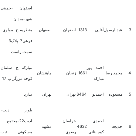
اصفهان -خمینی
شهر-میدان
3
عبدالرسول
آقایی
1313
اصفهان
اصفهان
منظریه-خ مولوی-
فرعی7-پلاک3-
سمت راست
احمد پور
مبارکه خ سلمان
4
محمد رضا
1661
زنجان
ماهنشان
مبارکه
کوچه مرزگر پ 17
5
مسعوده
احمدلو
6464
تهران
تهران
ندارد
بلوار ادیب-
احمدی
خراسان
ادیب22-مجتمع
6
خدیجه
4632
مشهد
کوه بنانی
رضوی
مسکونی ثبت