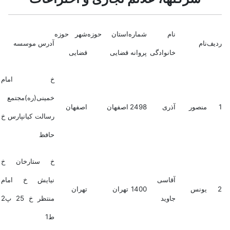
نام
شماره
استان حوزه
شهر حوزه
ردیف
نام
آدرس موسسه
خانوادگی
پروانه
قضایی
قضایی
خ امام
خمینی(ره)مجتمع
1
منصور
آذری
2498
اصفهان
اصفهان
رسالت کیانپارس خ
حافظ
خ ستارخان خ
آقاسی
نیایش خ امام
2
یونس
1400
تهران
تهران
جاوید
منتظر خ 25 پ2
ط1