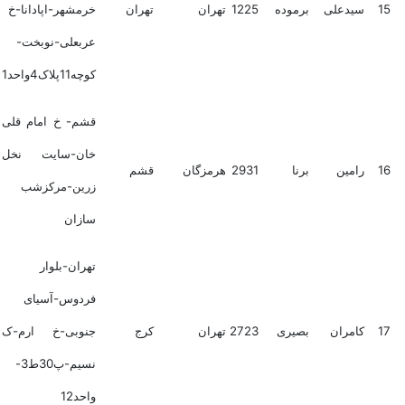
15
سیدعلی
برموده
1225
تهران
تهران
خرمشهر-اپادانا-خ
عربعلی-نوبخت-
کوچه11پلاک4واحد1
قشم- خ امام قلی
خان-سایت نخل
16
رامین
برنا
2931
هرمزگان
قشم
زرین-مرکزشب
سازان
تهران-بلوار
فردوس-آسیای
17
کامران
بصیری
2723
تهران
کرج
جنوبی-خ ارم-ک
نسیم-پ30ط3-
واحد12