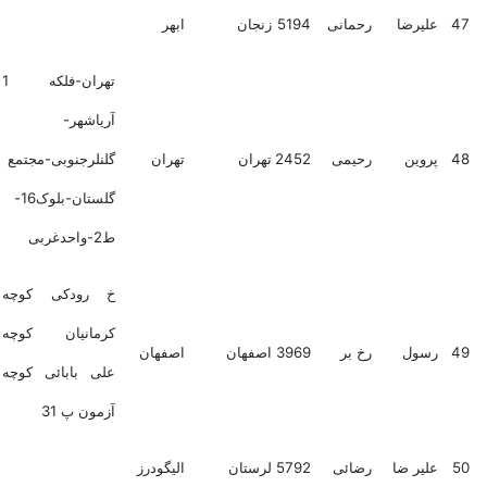
47
علیرضا
رحمانی
5194
زنجان
ابهر
تهران-فلکه 1
آریاشهر-
48
پروین
رحیمی
2452
تهران
تهران
گلنلرجنوبی-مجتمع
گلستان-بلوک16-
ط2-واحدغربی
خ رودکی کوچه
کرمانیان کوچه
49
رسول
رخ بر
3969
اصفهان
اصفهان
علی بابائی کوچه
آزمون پ 31
50
علیر ضا
رضائی
5792
لرستان
الیگودرز