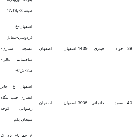
طبقه 3-پلاک17
اصفهان-خ
فردوسی-مقابل
39
جواد
حیدری
1439
اصفهان
اصفهان
مسجد ستاری-
ساختمانم عالی-
ط2-ش6-
اصفهان خ جابر
انصاری جنب بنگاه
40
سعید
خانجانی
3905
اصفهان
اصفهان
رضوانی کوچه
سبحان یکم
خ چهارباغ بالا ک