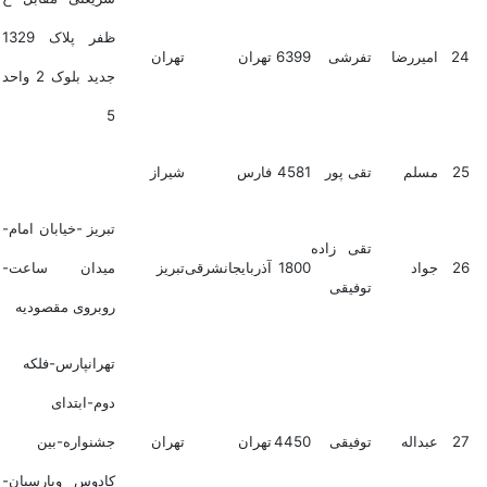
ظفر پلاک 1329
24
امیررضا
تفرشی
6399
تهران
تهران
جدید بلوک 2 واحد
5
25
مسلم
تقی پور
4581
فارس
شیراز
تبریز -خیابان امام-
تقی زاده
26
جواد
1800
آذربایجانشرقی
تبریز
میدان ساعت-
توفیقی
روبروی مقصودیه
تهرانپارس-فلکه
دوم-ابتدای
27
عبداله
توفیقی
4450
تهران
تهران
جشنواره-بین
کادوس وپارسیان-