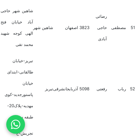
شاهین شهر حاجی
رضائی
آباد خیابان فتح
51
مصطفی
حاجی
3823
اصفهان
شاهین شهر
الهی کوجه شهید
آبادی
محمد تقی
تبریز-خیابان
طالقانی-ابتدای
خیابان
52
رباب
رفعتی
5098
آذربایجانشرقی
تبریز
پاستورجدید-کوی
مهدیه-پلاک20-
طبقه سوم
تجریش-خ