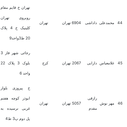
تهران خ قایم مقام
روبروی تهران
44
محمدعلی
داداشی
6904
تهران
تهران
کلینیک خ 4 پلاک
20 ط3واحد9
رجائی شهر فاز 3
45
غلامعباس
دارابی
2067
تهران
کرج
بلوک 3 پلاک 22
واحد 6
خ پیروزی بلوار
رازقی
ابوذر کوچه هفتم
46
مهر نوش
5057
تهران
تهران
مقدم
غربی نرسیده به
پل دوم پ3 ط4