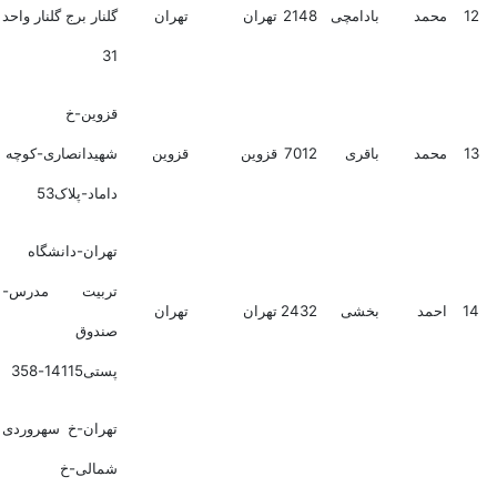
12
محمد
بادامچی
2148
تهران
تهران
گلنار برج گلنار واحد
31
قزوین-خ
13
محمد
باقری
7012
قزوین
قزوین
شهیدانصاری-کوچه
داماد-پلاک53
تهران-دانشگاه
تربیت مدرس-
14
احمد
بخشی
2432
تهران
تهران
صندوق
پستی14115-358
تهران-خ سهروردی
شمالی-خ