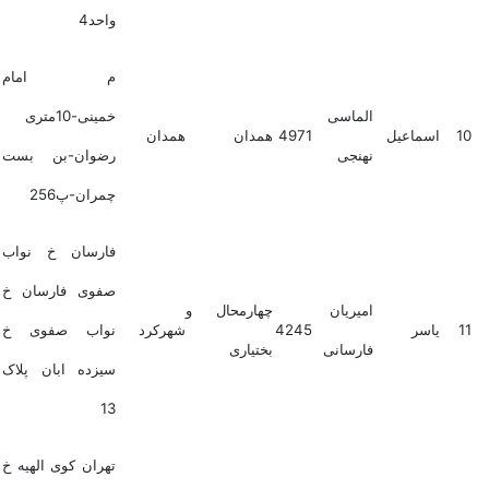
واحد4
م امام
الماسی
خمینی-10متری
10
اسماعیل
4971
همدان
همدان
نهنجی
رضوان-بن بست
چمران-پ256
فارسان خ نواب
صفوی فارسان خ
امیریان
چهارمحال و
11
یاسر
4245
شهرکرد
نواب صفوی خ
فارسانی
بختیاری
سیزده ابان پلاک
13
تهران کوی الهیه خ