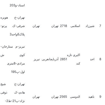
اسناد-و203
تهران-خ هویزه
7
شیرزاد
اسلامی
2718
تهران
تهران
شرقی-ک پرتو-
پلاک6واحد3
تبریز-م ستارخان-
اکبری تازه
کوی ش
8
احد
2851
آذربایجانغربی
تبریز
کند
مرادی-8متری
اول-پ195
تهران-خ شیخ
هادی-ک ذوقی
9
ناهید
الدوسی
2565
تهران
تهران
نژاد-پ21-ط2-