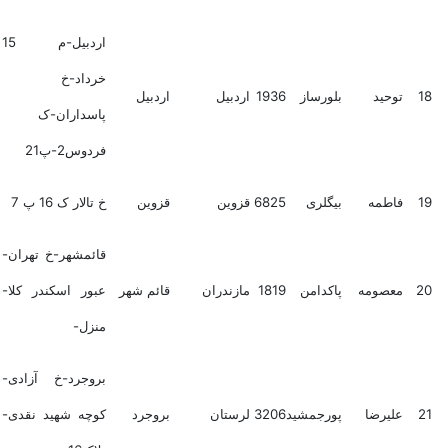
اردبیل-م 15
خرداد-خ
18
توحید
بلورساز
1936
اردبیل
اردبیل
پاسداران-ک
فردوس2-پ21
19
فاطمه
بیگلری
6825
قزوین
قزوین
خ تالار ک 16 پ 7
قائمشهر-خ تهران-
20
معصومه
پاکدامن
1819
مازندران
قائم شهر
عبور اسکندر کلا-
منزل-
بروجرد-خ آزادی-
21
علیرضا
پورجمشید
3206
لرستان
بروجرد
کوچه شهید نقدی-