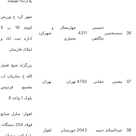
پلاک52-طبقه3
شهر کرد خ ورزش
حسینی
چهارمحال و
کوچه 19 پ 5
36
سیدمحسن
4211
شهرکرد
چاگاهی
بختیاری
اداره ثبت اناد و
املاک فارسان
بزرگراه شیخ فضل
الله خ سازمان اب
37
مجتبی
حقانی
4750
تهران
تهران
مجتمع فردوس
بلوک 1 واحد 9
اهواز- منازل صنایع
فولاد 254 دستگاه-
38
عبدالسلام
حمید
2043
خوزستان
اهواز
بلوک4-ورودی3-