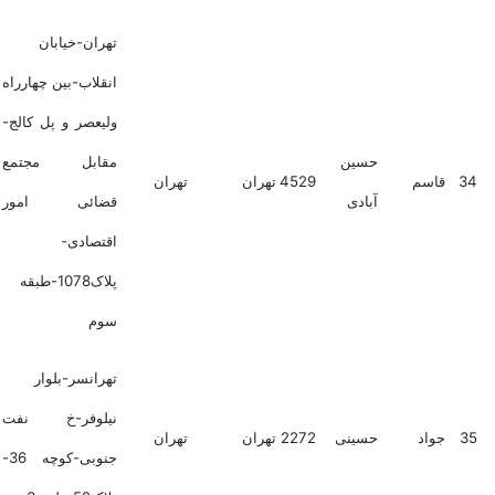
تهران-خیابان
انقلاب-بین چهارراه
ولیعصر و پل کالج-
حسین
مقابل مجتمع
34
قاسم
4529
تهران
تهران
آبادی
قضائی امور
اقتصادی-
پلاک1078-طبقه
سوم
تهرانسر-بلوار
نیلوفر-خ نفت
35
جواد
حسینی
2272
تهران
تهران
جنوبی-کوچه 36-