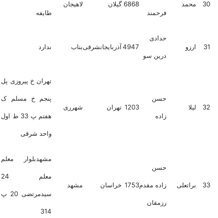
30
محمد
6868
گیلان
لاهیجان
فرحمند
طایفه
حدادی
31
ارزو
4947
آذربایجانشرقی
بناب
ندارد
درین سو
تهران خ پیروزی پل
حسن
پنجم خ مسلم ک
32
لیلا
1203
تهران
شهرری
زاده
هفتم پ 33 ط اول
واحد شرقی
مشهدبلوار معلم
حسن
معلم 24
33
براتعلی
زاده مقدم
1753
خراسان
مشهد
سیدمرتضی 20 پ
رزمقان
314