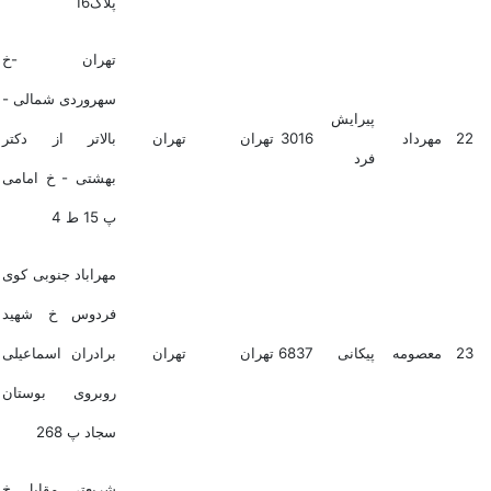
پلاک16
تهران -خ
سهروردی شمالی -
پیرایش
22
مهرداد
3016
تهران
تهران
بالاتر از دکتر
فرد
بهشتی - خ امامی
پ 15 ط 4
مهراباد جنوبی کوی
فردوس خ شهید
23
معصومه
پیکانی
6837
تهران
تهران
برادران اسماعیلی
روبروی بوستان
سجاد پ 268
شریعتی مقابل خ