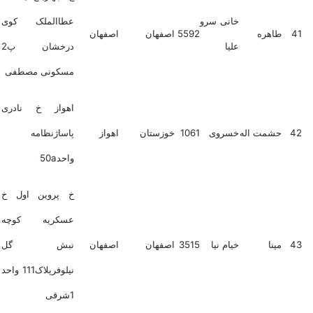
خانی سرو
عطاالملک کوی
41
طاهره
5592
اصفهان
اصفهان
علیا
درخشان پ2
مسکونی مصطفی
اهواز خ نادری
42
حشمت اله
خسروی
1061
خوزستان
اهواز
پاساژنظامه
واحد50a
خ پروین اول خ
عسکریه کوچه
43
مینا
خیام نیا
3515
اصفهان
اصفهان
نبش گل
نیلوفرپلاک111 واحد
1شرقی