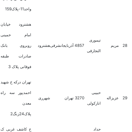
واحد11-پلاک159
هشترود خیابان
امام خمینی
تیموری
28
مریم
4857
آذربایجانشرقی
هشترود
روبروی بانک
النجارقی
صادرات طبقه
فوقانی پلاک 3
تهران درکه خ شهید
حبیبی
احمدپور سه راه
29
عزیزاله
3270
تهران
شهرری
انارکولی
معدن
پلاک24زنگ2
حداد
خ کاشف غربی ک