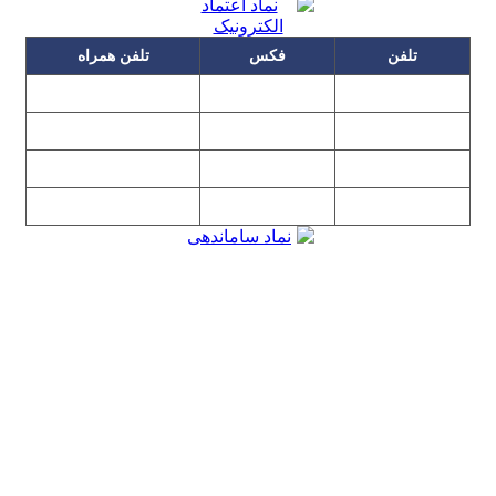
تلفن
فکس
تلفن همراه
۰۹۱۲۳۱۵۳۰۶۰
۲۲۲۵۸۶۴۹
۲۲۲۵۸۶۳۰
۰۹۱۹۳۱۵۳۰۶۰
۲۲۷۶۱۱۹۵
۲۲۲۵۸۶۳۸
۲۲۷۶۱۱۹۸
پیغام گیر
۰۹۱۰۳۱۵۳۰۶۰
۰۹۰۲۳۱۵۳۰۶۰
۲۲۷۶۱۱۹۷
۲۲۷۶۱۱۹۶
تهران، بلوار میرداماد، نفت جنوبی، شماره ۲۶۸
تمامی مطالب و تصاویر و نرم‌افزارهای این سایت تابع قانون حمایت
حقوق مولفان و مصنفان و هنرمندان بوده و استفاده بدون مجوز از
مطالب آن مجاز نیست
Copyright © 2008 - 2026 All Rights Reserved
کارشناس رسمی دادگستری