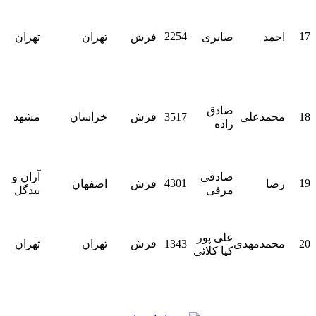
ت
ش
2254
17
احمد
صابری
فرش
تهران
تهران
ح
و
م
ج
ت
صادق
18
محمدعلی
3517
فرش
خراسان
مشهد
زاده
م
1
ک
صادقی
آران و
4301
19
رضا
فرش
اصفهان
مرقی
بیدگل
د
ت
ش
علی پور
ش
20
محمدمهدی
1343
فرش
تهران
تهران
کیا کلائی
س
م