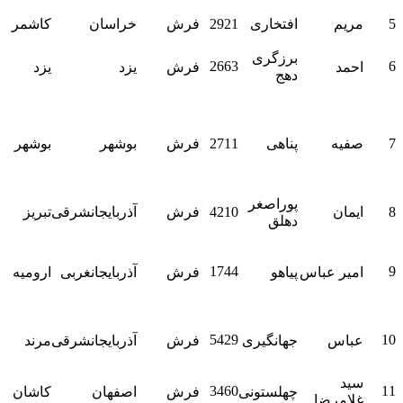
خ
5
مریم
افتخاری
2921
فرش
خراسان
کاشمر
صد
ی
برزگری
2663
6
احمد
فرش
یزد
یزد
ا
دهج
ک
ب
ف
ه
7
صفیه
پناهی
2711
فرش
بوشهر
بوشهر
ر
ب
پوراصغر
8
ایمان
4210
فرش
آذربایجانشرقی
تبریز
دهلق
ا
ک
1744
9
امیر عباس
پیاهو
فرش
آذربایجانغربی
ارومیه
ک
پل
م
5429
10
عباس
جهانگیری
فرش
آذربایجانشرقی
مرند
ک
پ 
ک
سید
3460
11
چهلستونی
فرش
اصفهان
کاشان
خ
غلامرضا