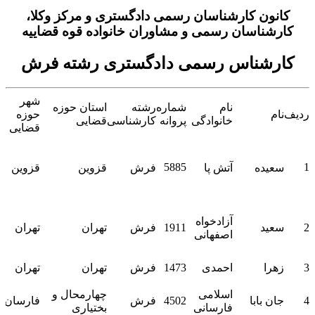
کانون کارشناسان رسمی دادگستری و مرکز وکلا،
کارشناسان رسمی و مشاوران خانواده قوه قضاییه
کارشناس رسمی دادگستری رشته فرش
شهر
نام
شماره
رشته
استان حوزه
ردیف
نام
حوزه
آ
خانوادگی
پروانه
کارشناسی
قضایی
قضایی
ق
با
5885
1
سعیده
آتش پا
فرش
قزوین
قزوین
م
ا
پل
ت
آزادخواه
2
سعید
1911
فرش
تهران
تهران
اصفهانی
م
تو
ت
3
زهرا
احمدی
1473
فرش
تهران
تهران
آبا
خ
اسلامی
چهارمحال و
4
جان بابا
4502
فرش
فارسان
ک
فارسانی
بختیاری
1