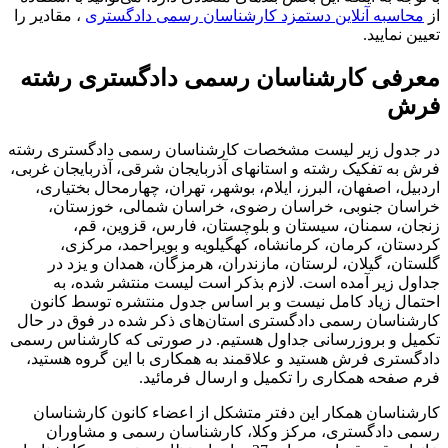
از
محاسبه آنلاین دستمزد کارشناسان رسمی دادگستری
، مقادیر را
تعیین نمایید.
معرفی کارشناسان رسمی دادگستری رشته
فرش
در جدول زیر لیست مشخصات کارشناسان رسمی دادگستری رشته
فرش به تفکیک رشته و استانهای آذربایجان شرقی، آذربایجان غربی،
اردبیل، اصفهان، البرز، ایلام، بوشهر، تهران، چهارمحال بختیاری،
خراسان جنوبی، خراسان رضوی، خراسان شمالی، خوزستان،
زنجان، سمنان، سیستان و بلوچستان، فارس، قزوین، قم،
کردستان، کرمان، کرمانشاه، کهگیلویه و بویراحمد، مرکزی،
گلستان، گیلان، لرستان، مازندران، هرمزگان، همدان و یزد در
جداول زیر آمده است. لازم بذکر است لیست منتشر شده، به
احتمال زیاد کامل نیست و بر اساس جدول منتشره توسط کانون
کارشناسان رسمی دادگستری استان‌های ذکر شده در فوق در حال
تکمیل و بروزرسانی جداول هستیم. در صورتی که کارشناس رسمی
دادگستری فرش هستید و علاقمند به همکاری با این گروه هستید،
فرم صفحه همکاری را تکمیل و ارسال فرمائید.
کارشناسان همکار این دفتر متشکل از اعضاء کانون کارشناسان
رسمی دادگستری، مرکز وکلا، کارشناسان رسمی و مشاوران