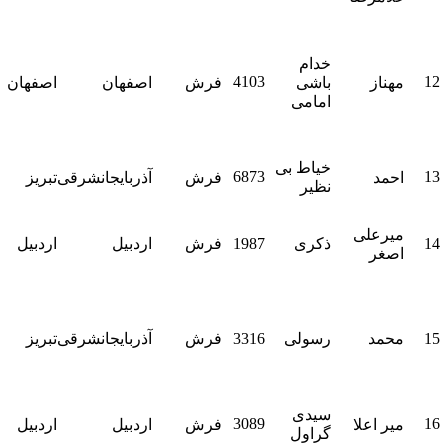
پل
ا
پ
خدام
ه
4103
12
مهناز
باشی
فرش
اصفهان
اصفهان
م
امامی
ک
پل
خ
خیاط بی
6873
13
احمد
فرش
آذربایجانشرقی
تبریز
چ
نظیر
ک 98
ا
میرعلی
خ
14
ذکری
1987
فرش
اردبیل
اردبیل
اصغر
ج
ه
ت
م
15
محمد
رسولی
3316
فرش
آذربایجانشرقی
تبریز
پ
پل
ا
سیدی
3089
16
میر اعلا
فرش
اردبیل
اردبیل
ک
گراول
ر