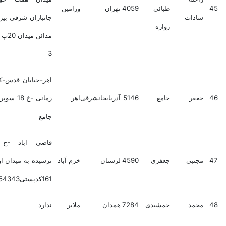
طبائی
4059
تهران
ورامین
سادات
جانبازان شرقی بین مهر و
زواره
مدائن میدان 20پ 263 ط
3
اهر-خیابان قدس-کوی باغ
جعفر
جامع
5146
آذربایجانشرقی
اهر
زمانی -خ 18 سوپر مارکت
جامع
قاضی اباد -خ توحید
مجتبی
جعفری
4590
لرستان
خرم آباد
نرسیده به میدان اول - پ
161کدپستی6818754343
محمد
جمشیدی
7284
همدان
ملایر
ندارد