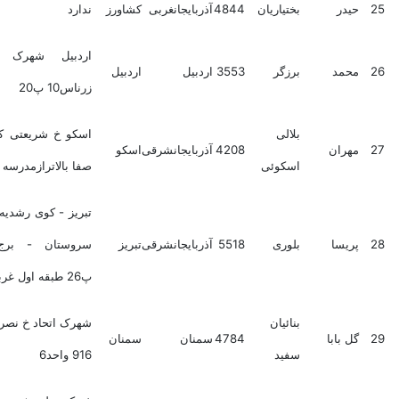
حیدر
بختیاریان
4844
آذربایجانغربی
کشاورز
ندارد
اردبیل شهرک زرناس
محمد
برزگر
3553
اردبیل
اردبیل
زرناس10 پ20
بلالی
اسکو خ شریعتی کوی باغ
مهران
4208
آذربایجانشرقی
اسکو
اسکوئی
صفا بالاترازمدرسه ساسان
تبریز - کوی رشدیه - بلوار
پریسا
بلوری
5518
آذربایجانشرقی
تبریز
سروستان - برج هلال
پ26 طبقه اول غربی
بنائیان
شهرک اتحاد خ نصرت پلاک
گل بابا
4784
سمنان
سمنان
سفید
916 واحد6