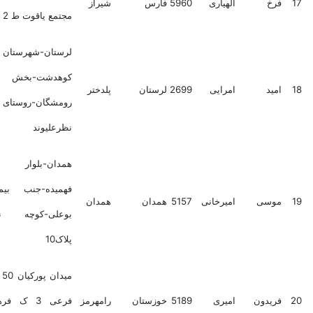
فرخ
الهیاری
5960
فارس
شیراز
مجتمع یاقوت ط 2 واحد 5
لرستان-شهرستان
کوهدشت-بخش
امید
امرایی
2699
لرستان
پلدختر
رومشگان-روستای
نظرعلیوند
همدان-بلوار شهید
فهمیده-جنب بیمارستان
موسی
امیرخانی
5157
همدان
همدان
بوعلی-کوچه نسترن-
پلاک10
میدان پورکیان 50 دستگاه
فریدون
امیری
5189
خوزستان
رامهرمز
فرعی 3 ک فرهاد ملا