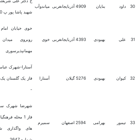
خ دکتر علی شریعتی کوچه
داود
بنایان
4909
آذربایجانغربی
میاندوآب
شهید پاشا پور پ 20
خوی خیابان امام خمینی
علی
بهبودی
4393
آذربایجانغربی
خوی
روبروی میدان گندم
مهمانپذیرسوری
آستارا-شهرک عباس آباد -
کیوان
بهبودی
5276
گیلان
آستارا
فاز یک گلستان یک درب 2
-
شهرضا شهرک سروستان
فاز 1 محله فرهنگیان زمین
تیمور
بهرامی
2594
اصفهان
سمیرم
های واگذاری شهرئاری
شماره 2647