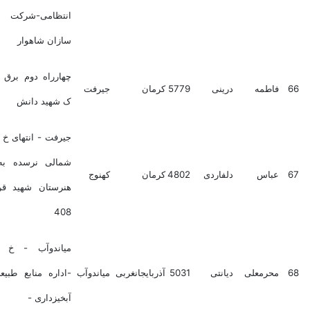
انتظامی-شرکت دشت
سازان شاهوار
چهارراه دوم برق خ منثم
فاطمه
درینی
5779
کرمان
جیرفت
ک شهید دانش
جیرفت - انتهای خ کشاورز
شمالی نرسده به کوچه
عباس
دلفاردی
4802
کرمان
کهنوج
هنرستان شهید قرنی پ
408
میاندوآب - خ ساحلی
محرمعلی
دیانتی
5031
آذربایجانغربی
میاندوآب
-اداره منابع طبیعی - و
آبخیزداری -