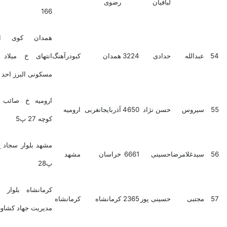
لبافیان
رضوی
166
همدان کوی استادان
عبدالله
حدادی
3224
همدان
کبودرآهنگ
انتهای خ میلاد مجتمع
مسکونی البرز احد 6
ارومیه خ صائب تبریزی
سیروس
حسن نژاد
4650
آذربایجانغربی
ارومیه
کوچه 27 پ5
مشهد بلوار سجاد خ بهار6
سیدغلامرضا
حسینی
6661
خراسان
مشهد
پ28
کرمانشاه بلوار غیرتمند
مجتبی
حسینی پور
2365
کرمانشاه
کرمانشاه
مدیریت جهاد کشاورزی