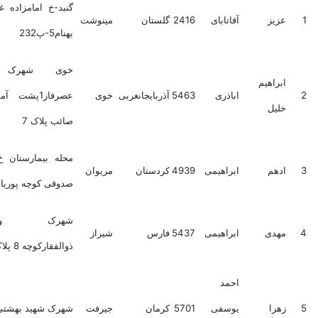
گنبد-خ امامزاده غربی-ک
عزیز
آقاتابای
2416
گلستان
مینوشت
بهنام5-پ232
خوی شهرک ولی
ابراهیم
اباذری
5463
آذربایجانغربی
خوی
عصرفاز1پشت آموزشگاه
خلیل
صائب پلاک 7
محله بیمارستان خ شهید
ادهم
ابراهیمی
4939
کردستان
مریوان
صدوقی کوچه پوریا پ 9
شهرک والفجرخ
مهدی
ابراهیمی
5437
فارس
شیراز
ذوالفقارکوچه 8 پلاک 143
احمد
زهرا
یوسفی
5701
کرمان
جیرفت
شهرک شهید بهشتی