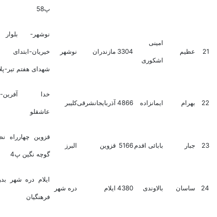
پ58
نوشهر- بلوار شهید
امینی
عظیم
3304
مازندران
نوشهر
خیریان-ابتدای خیابان
اشکوری
شهدای هفتم تیر-پلاک4
خدا آفرین-روستای
بهرام
ایمانزاده
4866
آذربایجانشرقی
کلیبر
عاشقلو
قزوین چهارراه نظام وفا
جبار
بابائی اقدم
5166
قزوین
البرز
گوچه نگین پ4
ایلام دره شهر بدره فاز1
ساسان
بالاوندی
4380
ایلام
دره شهر
فرهنگیان