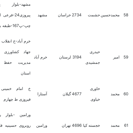
مشهد-بلوار پیروزی-
محمدحسین
حشمت
2734
خراسان
مشهد
پیروزی24-فرعی 1-سمت
چپ-پ167-طبقه بالا
خرم آباد-خ انقلاب سازمان
حیدری
جهاد کشاورزی لرستان
امیر
3194
لرستان
خرم آباد
جمشیدی
مدیریت حفظ نباتات
استان
خاوری
خ امام خمینی کوچه
محمد
4677
گیلان
آستارا
خیاوی
فیروزی ط چهارم
ورامین -بلوار رسالت-
محمد
خجسته کیا
4696
تهران
ورامین
روبروی حسینیه قائم- پ