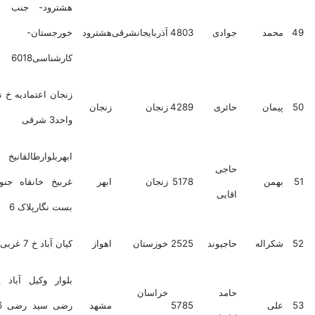
هشترود- جنب ایستگاه
محمد
جوادی
4803
آذربایجانشرقی
هشترود
خورجستان- دفتر
کارشناسی6018
زنجان اعتمادیه خ نهم پ7
پیمان
حائری
4289
زنجان
زنجان
واحد3 شرقی
ابهربلوارطالقانیخ نواب
حاجی
بهمن
5178
زنجان
ابهر
غربیخ خانقاه جنوبی بن
اقایی
بست نگارپلاک 6
شکراله
حاجیوند
2525
خوزستان
اهواز
کیان آباد خ 7 غربی پ 62
بلوار وکیل آباد خ سید
حامد
خراسان
علی
5785
مشهد
رضی سید رضی 6شماره