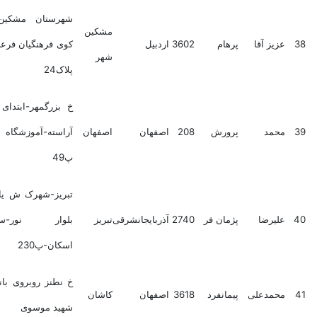
شهرستان مشکین شهر
مشکین
عزیز آقا
پرهام
3602
اردبیل
کوی فرهنگیان فرعی سوم
شهر
پلاک24
خ بزرگمهر-ابتدای خیابان
محمد
پرورش
208
اصفهان
اصفهان
آراسته-آموزشگاه لذیه
پ49
تبریز-شهرک ش یاغچیان-
علیرضا
پژمان فر
2740
آذربایجانشرقی
تبریز
بلوار نور-ساختمان
اسکان-پ230
خ نطنز روبروی بانک سپه
محمدعلی
پیمانفرد
3618
اصفهان
کاشان
شهید موسوی