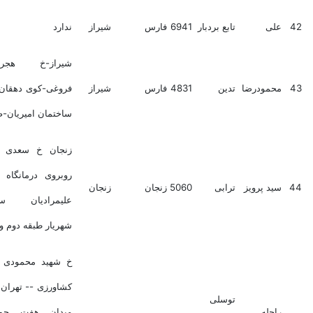
علی
تابع بردبار
6941
فارس
شیراز
ندارد
شیراز-خ هجرت-کوی
محمودرضا
تدین
4831
فارس
شیراز
فروغی-کوی دهقان پیشه-
ساختمان امیریان-ط1
زنجان خ سعدی شمالی
روبروی درمانگاه سوسن
سید پرویز
ترابی
5060
زنجان
زنجان
علیمرادیان ساختمان
شهریار طبقه دوم واحد 8
خ شهید محمودی خدمات
کشاورزی -- تهران فاز یک
توسلی
راحله
میدان هفت حوض خ