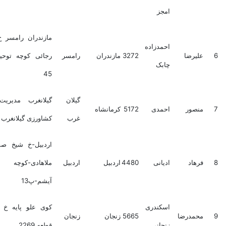
امجز
مازندران رامسر خ شهید
احمدزاده
علیرضا
3272
مازندران
رامسر
رجائی کوچه توحید پلاک
چابک
45
گیلان
گیلانغرب مدیریت جهاد
منصور
احمدی
5172
کرمانشاه
غرب
کشاورزی گیلانغرب
اردبیل-خ شیخ صفی-اول
فرهاد
ادیانی
4480
اردبیل
اردبیل
ملاهادی-کوچه شهید
آیشم-پ13
اسکندری
کوی علو پایه خ عارف7
محمدرضا
5665
زنجان
زنجان
زنجانی
قطعه 2269