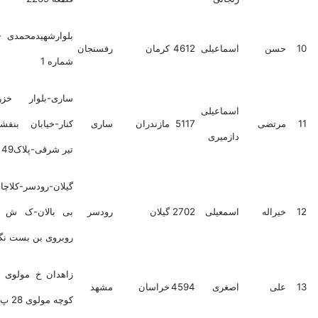
بلوارشهیدمحمدی - کوچه
حسن
اسماعیلی
4612
کرمان
رفسنجان
شماره 1
ساری-بلوار خزر-ساری
اسماعیلی
مرتضی
5117
مازندران
ساری
کنار-خیابان بنفشه-کوچه
دازمیری
تیر شرقی-پلاک49
گیلان-رودسر-کلاچای-خ
خیراله
اسمعیلی
2702
گیلان
رودسر
بی بالان-ک ش انصاری
روبروی بن بست نگین
زاهدان خ مولوی عبدلزیز
علی
اصغری
4594
خراسان
مشهد
کوچه مولوی 28 پ 146