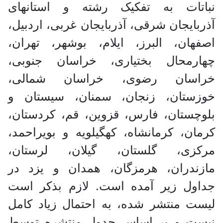
اتات به تفکیک رشته و استانهای
بایجان شرقی، آذربایجان غربی، اردبیل،
هان، البرز، ایلام، بوشهر، تهران،
ارمحال بختیاری، خراسان جنوبی،
اسان رضوی، خراسان شمالی،
زستان، زنجان، سمنان، سیستان و
چستان، فارس، قزوین، قم، کردستان،
ان، کرمانشاه، کهگیلویه و بویراحمد،
کزی، گلستان، گیلان، لرستان،
زندران، هرمزگان، همدان و یزد در
اول زیر آمده است. لازم بذکر است
ت منتشر شده، به احتمال زیاد کامل
ست و بر اساس جدول منتشره توسط