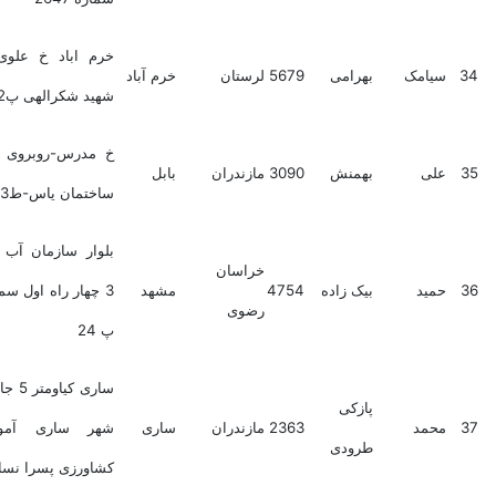
خرم اباد خ علوی کوچه
سیامک
بهرامی
5679
لرستان
خرم آباد
شهید شکرالهی پ32
خ مدرس-روبروی گنجینه-
علی
بهمنش
3090
مازندران
بابل
ساختمان یاس-ط3-پ57
بلوار سازمان آب صادقی
خراسان
حمید
بیک زاده
4754
مشهد
3 چهار راه اول سمت چپ
رضوی
پ 24
ساری کیاومتر 5 جاده قائم
پازکی
محمد
2363
مازندران
ساری
شهر ساری آموزشکده
طرودی
کشاورزی پسرا نساری