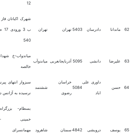
12
شهرک اکباتان فاز 1 بلوک
ماندانا
دادرسان
5403
تهران
تهران
ب 3 ورودی 17 ط 4 پ
540
میاندواب-خ شهداء نبش
علیرضا
دانشی
5095
آذربایجانغربی
میاندوآب
خالصه
داوری علی
خراسان
سبزوار انتهای پیرنیا غربی
حسن
5084
ششتمد
اباد
رضوی
نرسیده به آژانس دلیجان
بسطام- بزرگراه امام
خمینی -روبروی
یوسف
درویشی
4842
سمنان
شاهرود
مهمانسرای نیروی