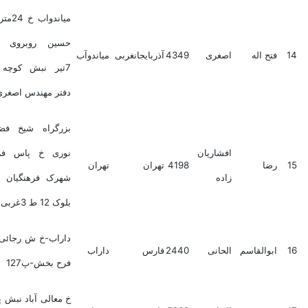
میاندواب خ 24متری امام
حسین روبروی مدرسه
فتح اله
اصغری
4349
آذربایجانغربی
میاندوآب
7تیر نبش کوچه اخوان
دفتر مهندس اصغری
بزرگراه شیخ فضل اله
افشاریان
نوری خ پاس فرهنگیان
رضا
4198
تهران
تهران
زاده
شهرک فرهنگیان فاز یک
بلوک 12 ط 3غربی
داراب-خ ش رجائی-ک ش
ابوالقاسم
الحانی
2440
فارس
داراب
فرح بخش-پ127
خ معالی آباد نبش پزشکان