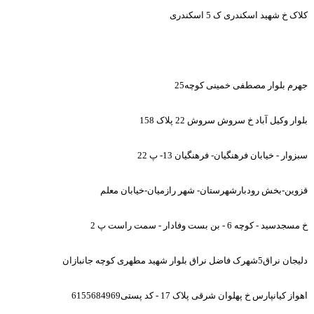
کلاک خ شهید اسکندری ک 5 اسکندری
جهرم بلوار مصطفی خمینی کوچه25
بلوار وکیل آباد خ سروش سروش 22 پلاک 158
سبزوار - خیابان فرهنگیان- فرهنگیان 13- پ 22
قزوین-بخش رودبارشهرستان- شهر رازمیان-خیابان معلم
خ مسجدسید - کوچه 6 - بن بست وفادار - سمت راست پ 2
دلیجان نراق5شهرک فاضل نراق بلوار شهید مطهری کوچه جانبازان
اهواز کیانپارس خ پهلوان شرقی پلاک 17 - کد پستی6155684969