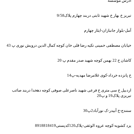
آدرس موسسه
تبریز خ بهار خ شهید ثابتی دربند چهارم پلاک9/58
آمل-بلوار جانبازان-ایثار چهارم
خیابان مصطفی خمینی تکیه رضا قلی خان کوچه کمال الدین درویش نوری پ 43
کاشان خ 22 بهمن کوچه شهید صدر مقدم پ 20
خ پانزده خرداد-کوی غلامرضا مهدیه-پ14
اردبیل خ سی متری خ فرعی شهید ناصرعلی صوفی کوچه دهخدا دربند صائب
تبریزی پلاک19 و پ20
سنندج-خ آبیدر-ک نورآباد2پ30
یزد کشویه-کوچه عروه الوثقی-پلاک120کدپستی8918818419