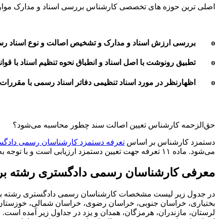
اصلی ترین حوزه های تخصصی کارشناس بررسی اسناد و مدارک موار
o بررسی ارزش اسناد و مدارک و تشخیص اصالت و نوع اسناد رسمی از عادی و قلمرو اعتباری آنها
o تطبیق رونوشت با اصل اسناد و انطباق نحوه تنظیم اسناد با قوانین و مقررات
o اظهارنظر در مورد اسناد تنظیمی دفاتر اسناد رسمی با مقررات ثبتی از جمله ماده 117 و شقوق ماده 100 قانون ثبت و تعیین اسناد لازم الاجراء آنها
حق‌الزحمه کارشناس تعیین اصالت سند چطور محاسبه می‌شود؟
دستمزد کارشناس بر اساس
تعرفه دستمزد کارشناسان رسمی دادگ
می‌شود. ماده ۱۱ تعرفه جهت تعیین دستمزد ارزیابی است و با توجه به اینکه این بخش بندهای متعددی دارد، می‌توانید با استفاده از
معرفی کارشناسان رسمی دادگستری رشته بر
در جدول زیر لیست مشخصات کارشناسان رسمی دادگستری رشته بررسی اس
بختیاری، خراسان جنوبی، خراسان رضوی، خراسان شمالی، خوزستان، ز
لرستان، مازندران، هرمزگان، همدان و یزد در جداول زیر آمده اس