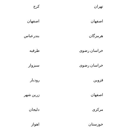
تهران
کرج
اصفهان
اصفهان
هرمزگان
بندرعباس
خراسان رضوی
طرقبه
خراسان رضوی
سبزوار
قزوین
رودبار
اصفهان
زرین شهر
مرکزی
دلیجان
خوزستان
اهواز