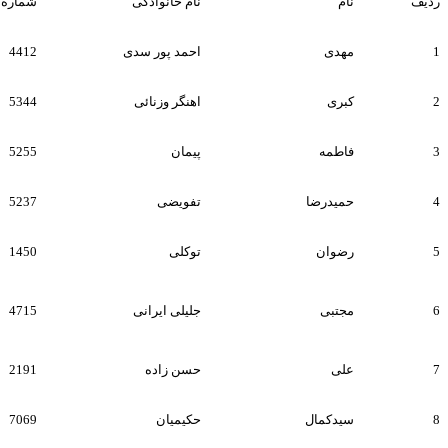
ردیف
نام
نام خانوادگی
شماره پ
1
مهدی
احمد پور سدی
4412
2
کبری
اهنگر وزنائی
5344
3
فاطمه
پیمان
5255
4
حمیدرضا
تفویضی
5237
5
رضوان
توکلی
1450
6
مجتبی
جلیلی ایرانی
4715
7
علی
حسن زاده
2191
8
سیدکمال
حکیمیان
7069