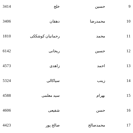
9
حسین
خلج
3414
10
محمدرضا
دهقان
3406
11
محمد
رحمانیان کوشککی
1810
12
حسین
ریحانی
6142
13
احمد
زاهدی
4573
14
زینب
سیاکالی
5324
15
بهرام
سید معلمی
4588
16
حسن
شفیعی
4606
17
محمدصالح
صالح پور
4423