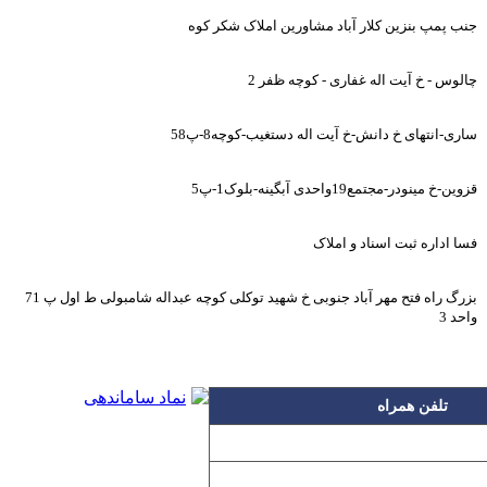
جنب پمپ بنزین کلار آباد مشاورین املاک شکر کوه
چالوس - خ آیت اله غفاری - کوچه ظفر 2
ساری-انتهای خ دانش-خ آیت اله دستغیب-کوچه8-پ58
قزوین-خ مینودر-مجتمع19واحدی آبگینه-بلوک1-پ5
فسا اداره ثبت اسناد و املاک
بزرگ راه فتح مهر آباد جنوبی خ شهید توکلی کوچه عبداله شامبولی ط اول پ 71
واحد 3
تلفن همراه
۰۹۱۲۳۱۵۳۰۶۰
۰۹۱۹۳۱۵۳۰۶۰