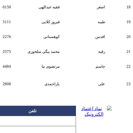
18
اصغر
فقیه عبدالهی
6159
19
طیبه
فیروز کلایی
5111
20
اقدس
کوهستانی
2276
21
رقیه
محمد بیگی سلخوری
2575
22
جاسم
مرتضوی نیا
4484
23
علی
یاراحمدی
2808
تلفن
۲۲۲۵۸۶۳۰
۲۲۲۵۸۶۳۸