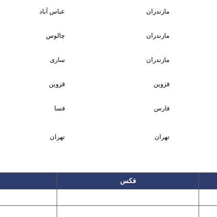
مازندران
عباس آباد
مازندران
چالوس
مازندران
ساری
قزوین
قزوین
فارس
فسا
تهران
تهران
فکس
۲۲۲۵۸۶۴۹
۲۲۷۶۱۱۹۵