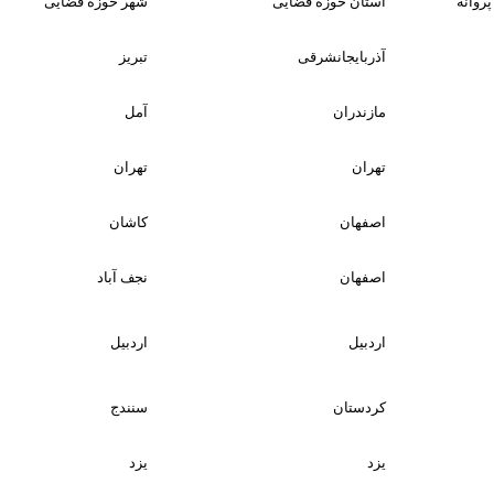
روانه
استان حوزه قضایی
شهر حوزه قضایی
آذربایجانشرقی
تبریز
مازندران
آمل
تهران
تهران
اصفهان
کاشان
اصفهان
نجف آباد
اردبیل
اردبیل
کردستان
سنندج
یزد
یزد