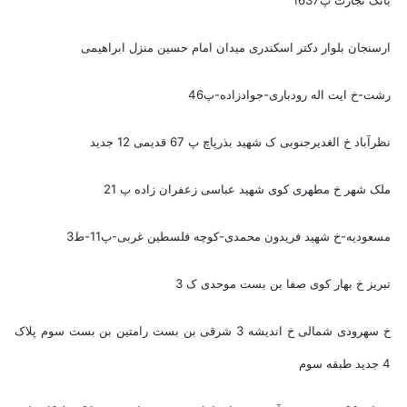
بانک تجارت پ1637
ارسنجان بلوار دکتر اسکندری میدان امام حسین منزل ابراهیمی
رشت-خ ایت اله رودباری-جوادزاده-پ46
نظرآباد خ الغدیرجنوبی ک شهید بذرپاچ پ 67 قدیمی 12 جدید
ملک شهر خ مطهری کوی شهید عباسی زعفران زاده پ 21
مسعودیه-خ شهید فریدون محمدی-کوچه فلسطین غربی-پ11-ط3
تبریز خ بهار کوی صفا بن بست موحدی ک 3
خ سهرودی شمالی خ اندیشه 3 شرقی بن بست رامتین بن بست سوم پلاک
4 جدید طبقه سوم