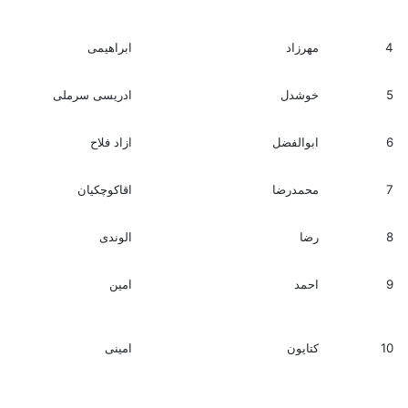
4
مهرزاد
ابراهیمی
5
خوشدل
ادریسی سرملی
6
ابوالفضل
ازاد فلاح
7
محمدرضا
اقاکوچکیان
8
رضا
الوندی
9
احمد
امین
10
کتایون
امینی