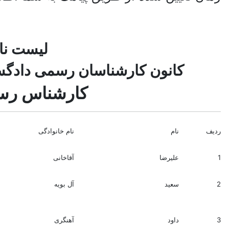
لیست نا
کانون کارشناسان رسمی دادگست
کارشناس رسم
ردیف
نام
نام خانوادگی
1
علیرضا
آقاخانی
2
سعید
آل بویه
3
داود
آهنگری