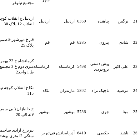
مجتمع نیلوفر
اردبیل خ انقلاب کوچه
رگس
پناهنده
6360
اردبیل
اردبیل
انقلاب 12 پلاک 30
قم خ دورشهر فاطمی 13
ادی
پیروی
6285
قم
قم
پلاک 25
کرمانشاه خ 22 بهمن 30
پیش دستی
لی اکبر
5498
کرمانشاه
کرمانشاه
متری دوم خ 3 مجتمع سرو
بروجردی
ط 1 واحد2
نکا خ انقلاب کوچه نیایش پ
رضیه
تاجیک نژاد
5892
مازندران
نکاء
115
خ جانبازان ( بی سیم ) کوچه
ینا
چوی
5786
بوشهر
بوشهر
لاله 9پ 20
تبریز خ ازادی ساختمان
اهید
حکیمی
6410
آذربایجانشرقی
تبریز
سنگی 12متری بهشتی پ75