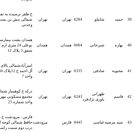
خ ظفر نرسیده به نفت
مید
شاملو
6284
تهران
تهران
شمالی نبش بن بست
وحدتی
همدان پشت بیمارستان
هاره
شیرخانی
6064
همدان
همدان
بوعلی 24 متری ارم کوچه
شفق 3 پلاک 12
امیرآبادشمالی بالای جلال
حبوبه
صادقی
6335
تهران
تهران
آل احمد خ 12پلاک 50 جدید
واحد 7
درکه خ کوهسار شماره 38
طهرانی
اسم
6243
تهران
تهران
مجتمع مسکونی مهرگان
یاوری نژادفرد
واحد شماره 25
فارس - مرودشت خ مدرس
ید مرضیه
عباسی
6445
فارس
مرودشت
حافظ شمالی کوچه اول
درب دوم سمت راست