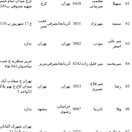
معلمی
کرج میدان امام حسین خ
هیلا
6429
تهران
کرج
شربیانی
شهید صدوقی پ345 ط1
عجب
میه
مهرنژاد
5831
آذربایجانشرقی
خ 17 شهریور پ 119
شیر
یر علی
مودب
5992
تهران
تهران
ندارد
صغر
تبریز منظریه خ جنت
یرمحمد
میر خلیل زاده
6242
آذربایجانشرقی
تبریز
ساختمان041 ط4
تهران خ سعادت آباد بالاتر از
میر فلاح
ضا
5853
تهران
تهران
میدان کاج خ نهم پلاک
نصیری
52واحد 1
خراسان
فا
نادرنیا
6667
مشهد
ندارد
رضوی
تهران شهرک اکباتان بلوک
بدالرحیم
نورانی
5371
تهران
تهران
ورودی 8 ط 11