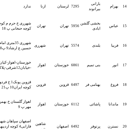
بارانی
هرام
7295
لرستان
ازنا
ندارد
بیرانوند
بخشی گلشن
شهرری خ حرم م کوچک
باس
5956
تهران
تهران
ابادی
کوچه حنخانی پ 18
شهرری 35متری امام
ریبا
بلندی
5574
تهران
شهرری
حسین ع ارشاد9 پ38
خوزستان-اهواز-کیان آباد
نور
بنی تمیم
6861
خوزستان
اهواز
-خیابان12شرقی-پلاک17
قزوین پونک1 خ فردوس
روغ
بهنامی فر
6497
قزوین
قزوین
کوچه ایران10 پ21
اهواز گلستان خ بهمن نبش
اندانا
پاشائی
6112
خوزستان
اهواز
مهر پ 9
اصفهان سپاهان شهر خ
شاهین
سترن
پرتوفر
6492
اصفهان
فارابی4 کوچه اردیبهشت
شهر