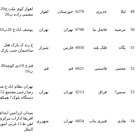
اهواز کوی ملت خ20متری
یلا
غدیری
6279
خوزستان
اهواز
مقیمی زاده پ26
رضیه
فاضل نیا
6796
تهران
تهران
یوسف اباد خ 20پ83واحد5
خ زند ک پارک هتل
گاه
فلک بلند
6930
فارس
شیراز
ساختمان جنب پارک هتل
قم خ 19دی کوچه86 دانش6
جتبی
قاسمی
6621
قم
قم
پ16
تهران نظام اباد خ شهید
میرا
قزاق
6213
تهران
تهران
رضا رجبی مجتمع 52
دستگاه بلوک7 همکف غربی
میدان ارژانتین ابتدای بلوار
افریقا ادارات مرکزی راه
ادی
قنبری بناب
6854
تهران
شهرری
اهن ط11 غربی امور بین
الملل