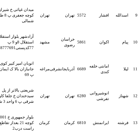
میدان غیاثی خ شیرازی
سدالله
افشار
5572
تهران
تهران
کوچه جعفری پ 8 ط سوم
شمالی
آزادشهر بلوار استقلال بین
خراسان
یام
اکوان
5861
مشهد
استقلال 8و 9 پ
رضوی
77کدپستی9188777691
اتوبان امیر کبیر کوی
امانتی خلفه
یلا
6689
آذربایجانشرقی
مراغه
جانبازان بالا ک ایمان ک 3
کندی
پ 69
شریعتی بالاتر از پل
انوشیروانی
هناز
6280
تهران
تهران
سیدخندان خ جلفا کاویان
تفرشی
شرقی پ 6 واحد 3 شمالی
بلوار جمهوری خ 1001 شب
رشته
ایرانمنش
6810
کرمان
کرمان
کوچه 21 بعداز تقاطع سمت
راست درب2