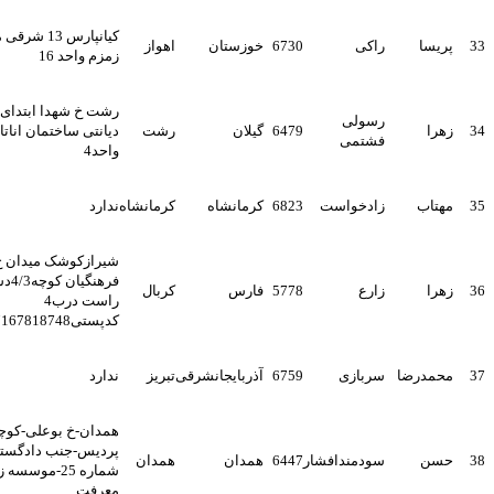
کیانپارس 13 شرقی مجتمع
ریسا
راکی
6730
خوزستان
اهواز
زمزم واحد 16
رشت خ شهدا ابتدای خ
رسولی
هرا
6479
گیلان
رشت
دیانتی ساختمان اناتاسی2
فشتمی
واحد4
هتاب
زادخواست
6823
کرمانشاه
کرمانشاه
ندارد
شیرازکوشک میدان خ
فرهنگیان کوچه4/3دست
هرا
زارع
5778
فارس
کربال
راست درب4
کدپستی7167818748
حمدرضا
سربازی
6759
آذربایجانشرقی
تبریز
ندارد
همدان-خ بوعلی-کوچه
پردیس-جنب دادگستری-
سن
سودمندافشار
6447
همدان
همدان
شماره 25-موسسه زبان
معرفت