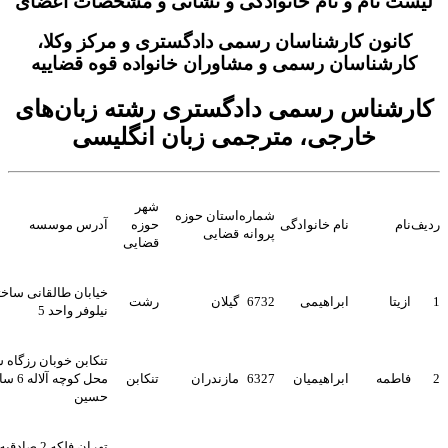
ت نام و نام خانوادگی و نشانی و مشخصات اعضای
انون کارشناسان رسمی دادگستری و مرکز وکلا،
ارشناسان رسمی و مشاوران خانواده قوه قضاییه
شناس رسمی دادگستری رشته زبان‌های
خارجی، مترجمی زبان انگلیسی
شهر
شماره
استان حوزه
ام
نام خانوادگی
حوزه
آدرس موسسه
پروانه
قضایی
قضایی
خیابان طالقانی ساختمان
زیتا
ابراهیمی
6732
گیلان
رشت
نیلوفر واحد 5
تنکابن خوبان رزگاه شیخیان
اطمه
ابراهیمیان
6327
مازندران
تنکابن
محل کوچه آلاله 6 ساختمان
حسین
تهران فلکه 2 صادقیه بلوار