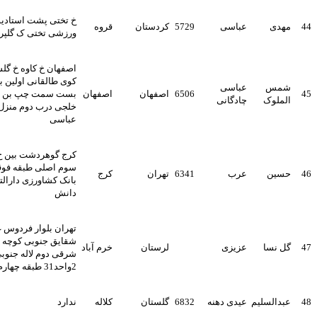
خ تختی پشت استادیوم
هدی
عباسی
5729
کردستان
قروه
ورزشی تختی ک گلپر پ 84
اصفهان خ کاوه خ گلستان
کوی طالقانی اولین بن
مس
عباسی
6506
اصفهان
اصفهان
بست سمت چپ بن بست
لملوک
چادگانی
خلجی درب دوم منزل
عباسی
کرج گوهردشت بین خ دوم و
سوم اصلی طبقه فوقانی
سین
عرب
6341
تهران
کرج
بانک کشاورزی دارالترجمه
دانش
تهران بلوار فردوس غرب
شقایق جنوبی کوچه 21
ل نسا
عزیزی
لرستان
خرم آباد
شرقی دوم لاله جنوبی پلاک
2واحد31 طبقه چهارم
بدالسلیم
عیدی دهنه
6832
گلستان
کلاله
ندارد