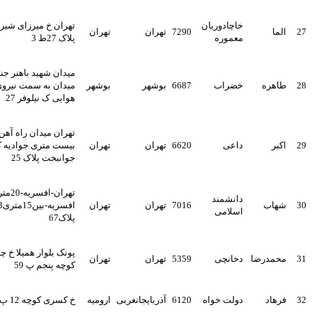
خاچادوریان
تهران خ میرزای شیرازی خ7
لما
7290
تهران
تهران
معموره
پلاک 27ط 3
میدان شهید باهنر جنوب
اهره
خضراب
6687
بوشهر
بوشهر
میدان به سمت نیروی
هوایی ک نیلوفر 27
تهران میدان راه آهن خ
کبر
داعی
6620
تهران
تهران
بیست متری جوادیه کوچه
جوانبخت پلاک 25
تهران-افسریه-20متری
دانشمند
هاب
7016
تهران
تهران
افسریه-بین15متری3و4-
اسلامی
پلاک67
پونک بلوار همیلا خ چهار باغ
حمدرضا
دخانچی
5359
تهران
تهران
کوچه پنجم پ 59
رهاد
دولت خواه
6120
آذربایجانغربی
ارومیه
خ کسری کوچه 12 پ 84