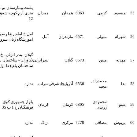
پشت بیمارستان بو علی 24
سعود
کرمی
6063
همدان
همدان
متری ارم کوچه شفق 3 پ
12
امل خ امام رضا رضوان51
هرام
متولی
6571
مازندران
آمل
اموزشگاه زبان سروش
گیلان -بندر انزلی - خ
هدیه
متین
6673
گیلان
بندرانزلی
تکاوران - ساختمان سینا (
ساختمان بام ) ط اول
محمدزاده
دا
6536
آذربایجانشرقی
سراب
ندارد
مجید
محمودی
بلوار جمهوری کوی
ینو
6805
کرمان
کرمان
زرندی
فرهنگیان خ 1 پ 35
ریوش
مصافی
7278
مرکزی
اراک
ندارد