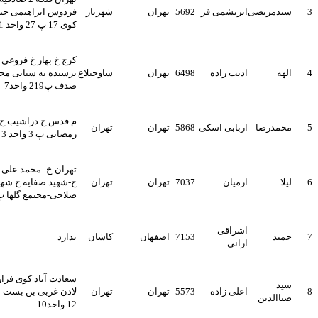
یدمرتضی
ابریشمی فر
5692
تهران
شهریار
فردوس ابراهیمی جنوبی
کوی 17 پ 27 واحد 1
کرج خ بهار خ فروغی
لهه
ادیب زاده
6498
تهران
ساوجبلاغ
نرسیده به سنایی مجتمع
صدف پ219 واحد7
م قدس خ دزاشیب خ شهید
حمدرضا
اربابی اسکی
5868
تهران
تهران
رمضانی پ 3 واحد 3
تهران-خ -محمد علی جناح
یلا
ارمیان
7037
تهران
تهران
خ-شهید صفایه خ شهید
صلاحی-مجتمع گلها پ154
اشراقی
مید
7153
اصفهان
کاشان
ندارد
ارانی
سعادت آباد کوی فراز انتهای
ید
اعلی زاده
5573
تهران
تهران
لادن غربی بن بست مینا پ
یاالدین
12 واحد10