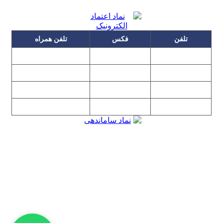
تلفن
فکس
تلفن همراه
۰۹۱۲۳۱۵۳۰۶۰
۲۲۲۵۸۶۴۹
۲۲۲۵۸۶۳۰
۰۹۱۹۳۱۵۳۰۶۰
۲۲۷۶۱۱۹۵
۲۲۲۵۸۶۳۸
۲۲۷۶۱۱۹۸
پیغام گیر
۰۹۱۰۳۱۵۳۰۶۰
۰۹۰۲۳۱۵۳۰۶۰
۲۲۷۶۱۱۹۷
۲۲۷۶۱۱۹۶
تهران، بلوار میرداماد، نفت جنوبی، شماره ۲۶۸
تمامی مطالب و تصاویر و نرم‌افزارهای این سایت تابع قانون حمایت
حقوق مولفان و مصنفان و هنرمندان بوده و استفاده بدون مجوز از
مطالب آن مجاز نیست
Copyright © 2008 - 2026 All Rights Reserved
کارشناس رسمی دادگستری