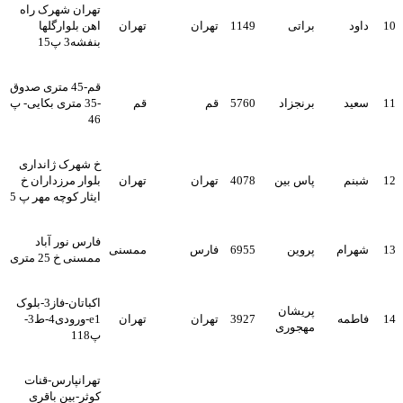
تهران شهرک راه
10
داود
براتی
1149
تهران
تهران
اهن بلوارگلها
بنفشه3 پ15
قم-45 متری صدوق
11
سعید
برنجزاد
5760
قم
قم
-35 متری بکایی- پ
46
خ شهرک ژانداری
12
شبنم
پاس بین
4078
تهران
تهران
بلوار مرزداران خ
ایثار کوچه مهر پ 5
فارس نور آباد
13
شهرام
پروین
6955
فارس
ممسنی
ممسنی خ 25 متری
اکباتان-فاز3-بلوک
پریشان
14
فاطمه
3927
تهران
تهران
e1-ورودی4-ط3-
مهجوری
پ118
تهرانپارس-قنات
کوثر-بین باقری