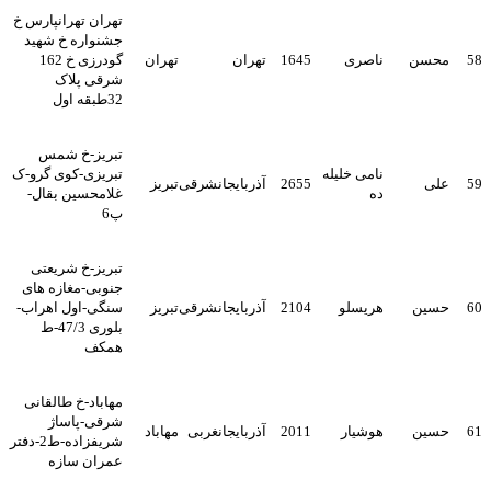
تهران تهرانپارس خ
جشنواره خ شهید
58
محسن
ناصری
1645
تهران
تهران
گودرزی خ 162
شرقی پلاک
32طبقه اول
تبریز-خ شمس
نامی خلیله
تبریزی-کوی گرو-ک
59
علی
2655
آذربایجانشرقی
تبریز
ده
غلامحسین بقال-
پ6
تبریز-خ شریعتی
جنوبی-مغازه های
60
حسین
هریسلو
2104
آذربایجانشرقی
تبریز
سنگی-اول اهراب-
بلوری 47/3-ط
همکف
مهاباد-خ طالقانی
شرقی-پاساژ
61
حسین
هوشیار
2011
آذربایجانغربی
مهاباد
شریفزاده-ط2-دفتر
عمران سازه