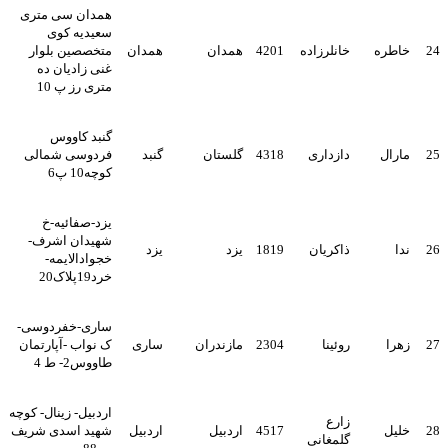
همدان سی متری
سعیدیه کوی
24
خاطره
خانلرزاده
4201
همدان
همدان
متخصصین بلوار
غنی زادیان ده
متری رز پ 10
گنبد کاووس
25
مارال
دازداری
4318
گلستان
گنبد
فردوسی شمالی
کوچه10 پ6
یزد-صفائیه-خ
شهیدان اشرف-
26
ندا
ذاکریان
1819
یزد
یزد
خجوادالایمه-
خرد19پلاک20
ساری-خفردوسی-
27
زهرا
روئینا
2304
مازندران
ساری
ک نواب -آپارتمان
طاووس2- ط 4
اردبیل- زینال- کوچه
زارع
28
خلیل
4517
اردبیل
اردبیل
شهید اسدی شریف
گلمغانی