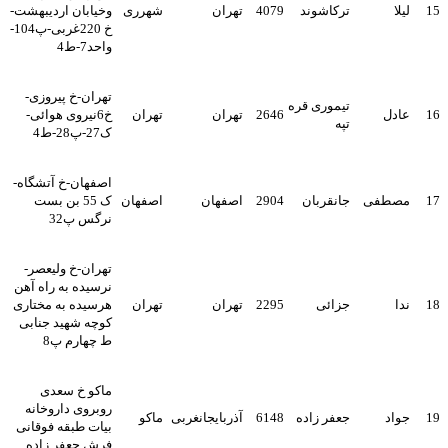
15
لیلا
ترکاشوند
4079
تهران
شهرری
وخیابان اردیبهشت-
خ 220غربی-پ104-
واحد7-ط4
تهران-خ پیروزی-
تیموری قره
16
عادل
2646
تهران
تهران
خ6نیروی هوائی-
تپه
ک27-پ28-ط4
اصفهان-خ آتشگاه-
17
مصطفی
جانقربان
2904
اصفهان
اصفهان
ک 55 بن بست
نرگس پ32
تهران-خ ولیعصر-
نرسیده به راه آهن
18
ندا
جزائی
2295
تهران
تهران
هرسیده به مختاری
کوچه شهید جنابی
ط چهارم پ8
ماکو خ سعدی
روبروی داروخانه
19
جواد
جعفر زاده
6148
آذربایجانغربی
ماکو
بیات طبقه فوقانی
فرش جعفر زاده