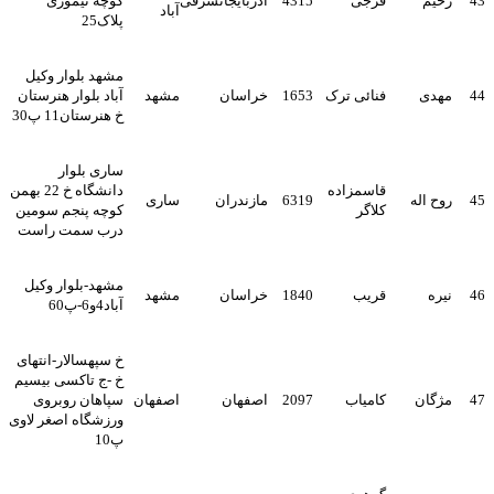
43
رحیم
فرجی
4315
آذربایجانشرقی
کوچه تیموری
آباد
پلاک25
مشهد بلوار وکیل
44
مهدی
فنائی ترک
1653
خراسان
مشهد
آباد بلوار هنرستان
خ هنرستان11 پ30
ساری بلوار
قاسمزاده
دانشگاه خ 22 بهمن
45
روح اله
6319
مازندران
ساری
کلاگر
کوچه پنجم سومین
درب سمت راست
مشهد-بلوار وکیل
46
نیره
قریب
1840
خراسان
مشهد
آباد4و6-پ60
خ سپهسالار-انتهای
خ -ج تاکسی بیسیم
47
مژگان
کامیاب
2097
اصفهان
اصفهان
سپاهان روبروی
ورزشگاه اصغر لاوی
پ10