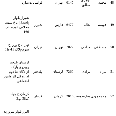
گوهری
48
محمد
6145
تهران
لواسانات
ندارد
مطلق
شیراز بلوار
پاسداران خ شهید
49
فهیمه
متاله
6477
فارس
شیراز
محلاتی کوچه 6 پ
166
تهران-خ وزرا-خ
50
مصطفی
مداحی
7022
تهران
تهران
سوم-پلاک 15-ط5
لرستان پلدختر
روبروی پارک
51
مراد
مرادی
7269
لرستان
پلدختر
آزادگان ط دوم
اداره کل کار وامور
اجتماعی
کرمان-خ جهاد-
52
محمدمهدی
معارفدوست
2016
کرمان
کرمان
ک58-پ3
البرز بلوار سروردی