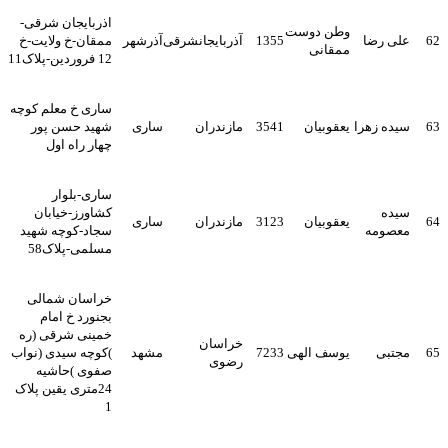
اذربایجان شرقی-
وطن دوست
62
علی رضا
1355
آذربایجانشرقی
آذرشهر
ممقان-خ ولایت-خ
ممقانی
12 فروردین-پلاک11
ساری خ معلم کوچه
63
سیده زهرا
یعقوبیان
3541
مازندران
ساری
شهید حسن پور
چهار راه اول
ساری-بلوار
سیده
کشاورز-خیابان
64
یعقوبیان
3123
مازندران
ساری
معصومه
سجاد-کوچه شهید
مسلمی-پلاک58
خراسان شمالی
بجنورد خ امام
خمینی شرقی (ره
خراسان
65
مجتبی
یوسف الهی
7233
مشهد
)کوچه سیدی (نواب
رضوی
صفوی )حاشیه
24متری یقین پلاک
1