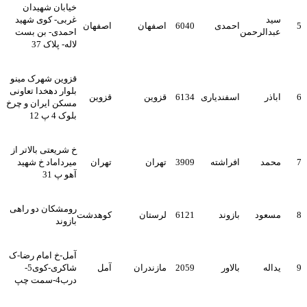
خیابان شهیدان
سید
غربی- کوی شهید
5
احمدی
6040
اصفهان
اصفهان
عبدالرحمن
احمدی- بن بست
لاله- پلاک 37
قزوین شهرک مینو
بلوار دهخدا تعاونی
6
اباذر
اسفندیاری
6134
قزوین
قزوین
مسکن ایران و چرخ
بلوک 4 پ 12
خ شریعتی بالاتر از
7
محمد
افراشته
3909
تهران
تهران
میرداماد خ شهید
آهو پ 31
رومشکان دو راهی
8
مسعود
بازوند
6121
لرستان
کوهدشت
بازوند
آمل-خ امام رضا-ک
9
یداله
بالاور
2059
مازندران
آمل
شاکری-کوی5-
درب4-سمت چپ