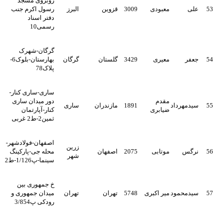
روبروی مسجد
53
علی
معبودی
3009
قزوین
البرز
رسول اکرم جنب
دفتر اسناد
رسمی10
گرگان-شهرک
54
جعفر
معیری
3429
گلستان
گرگان
بهارستان-بلوک6-
پلاک78
ساری-ساری کنار-
مقدم
دور میدان ساری
55
سیدمهرداد
1891
مازندران
ساری
ضیابری
کنار-آپارتمان
ثمین2-ط2 غربی
اصفهان-فولادشهر-
زرین
56
نرگس
موتابی
2075
اصفهان
محله جی-پارکینگ
شهر
سینما-پ1/126-ط2
خ جمهوری بین
57
سیدمحمود
میر اکبری
5748
تهران
تهران
میدان جمهوری و
رودکی پ3/854