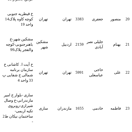
خ قیطریه جنوبی
20
منصور
جعفری
3383
تهران
تهران
کوچه کاوه پلاک14
واحد 19
مشکین شهر-خ
جلیلی نصر
مشکین
21
بهنام
2159
اردبیل
باهنرجنوبی-کوچه
آبادی
شهر
والفجر پلاک99
خ آیت ا.. کاشانی خ
حاجی
سازمان برنامه
22
علی
5991
تهران
تهران
عباسعلی
شمالی خ شفایی پ
33 واحد 4
ساری -بلوار خ امیر
مازندرانی-خ وصال
شیرازی-روبروی
23
فاطمه
خادمی
1655
مازندران
ساری
تکیه اریمی-
ساختمان نیکان ط2
-