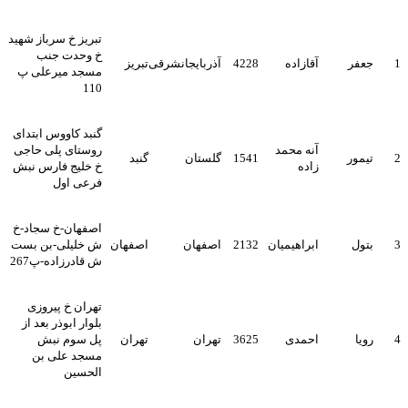
تبریز خ سرباز شهید
خ وحدت جنب
1
جعفر
آقازاده
4228
آذربایجانشرقی
تبریز
مسجد میرعلی پ
110
گنبد کاووس ابتدای
آنه محمد
روستای پلی حاجی
2
تیمور
1541
گلستان
گنبد
زاده
خ خلیج فارس نبش
فرعی اول
اصفهان-خ سجاد-خ
3
بتول
ابراهیمیان
2132
اصفهان
اصفهان
ش خلیلی-بن بست
ش قادرزاده-پ267
تهران خ پیروزی
بلوار ابوذر بعد از
4
رویا
احمدی
3625
تهران
تهران
پل سوم نبش
مسجد علی بن
الحسین