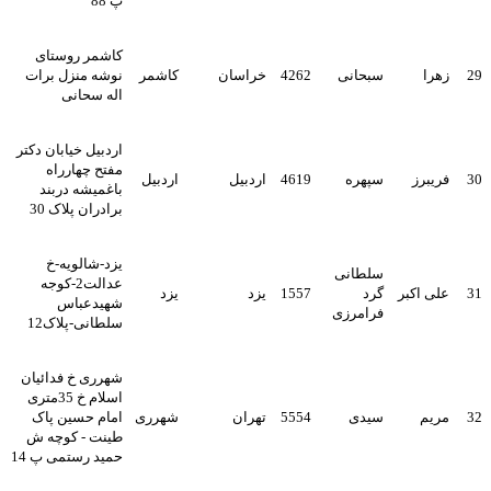
پ 88
کاشمر روستای
29
زهرا
سبحانی
4262
خراسان
کاشمر
نوشه منزل برات
اله سحانی
اردبیل خیابان دکتر
مفتح چهارراه
30
فریبرز
سپهره
4619
اردبیل
اردبیل
باغمیشه دربند
برادران پلاک 30
یزد-شالویه-خ
سلطانی
عدالت2-کوجه
31
علی اکبر
گرد
1557
یزد
یزد
شهیدعباس
فرامرزی
سلطانی-پلاک12
شهرری خ فدائیان
اسلام خ 35متری
32
مریم
سیدی
5554
تهران
شهرری
امام حسین پاک
طینت - کوچه ش
حمید رستمی پ 14