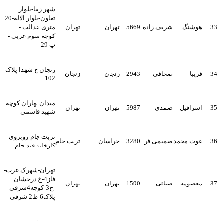
شهر زیبا-بلوار
تعاون-بلوار الاله-20
33
هوشنگ
شریف زاده
5669
تهران
تهران
متری عدالت -
کوچه سوم غربی -
پ 29
زنجان خ شهدا پلاک
34
فریبا
صحافی
2943
زنجان
زنجان
102
میدان بهاران کوچه
35
اسرافیل
صمدی
5987
تهران
تهران
شهید قاسمی
تربت جام-روبروی
36
غوث محمد
صمیمی فر
3280
خراسان
تربت جام
کارخانه قند جام
تهران-شهرک غرب-
فاز4-خ درخشان
37
معصومه
ضیائی
1590
تهران
تهران
-خ3-کوچه4شرقی-
پلاک6-ط2 شرقی