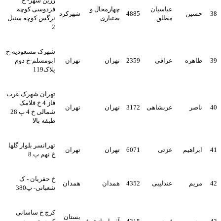
زرین شهر- خ
عباسیان
چهارمحال و
فردوسی کوچه
38
حسین
4885
شهرکرد
مطلق
بختیاری
نرگس کوچه سنبل
2
شهرک مسعودیه-خ
39
طاهره
عراقی
2359
تهران
تهران
ابومسلم-خ دوم
پلاک119
تهران شهرک غرب
فاز 4 خ فلامک
40
ناصر
عربشاهی
3172
تهران
تهران
شمالی خ 4 پ 28
طبقه بالا
تهرانسر بلوار گلها
41
ابراهیم
عزتی
6071
تهران
تهران
خ نهم پ 8
خ حقریان - ک
42
مریم
عندلیبی
4352
همدان
همدان
شعبانی- پ380
کرج خ ساسانی
بستان