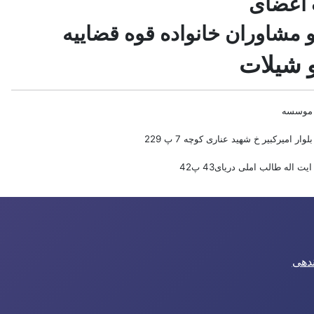
 اعضای
مشاوران خانواده قوه قضاییه
 شیلات
موسسه
لوار امیرکبیر خ شهید عناری کوچه 7 پ 229
یت اله طالب املی دریای43 پ42