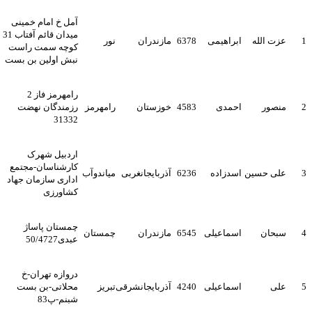
آمل خ امام خمینی
میدان قائم آفتاب 31
عزت الله
ابراهیمی
6378
مازندران
نور
کوچه سمت راست
نبش اولین بن بست
رامهرمز فاز 2
منصور
احمدی
4583
خوزستان
رامهرمز
رزمندگان نهضت
31332
اردبیل شهرک
کارشناسان-مجتمع
علی حسین
اسدزاده
6236
آذربایجانغربی
میاندوآب
اداری سازمان جهاد
کشاورزی
چمستان پاساژ
سبحان
اسماعیلی
6545
مازندران
چمستان
عبدی50/4727
دروازه تهران-خ
علی
اسماعیلی
4240
آذربایجانشرقی
تبریز
محلاتی-بن بست
شبنم-پ83