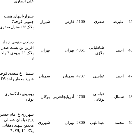
علی انصاری
شیراز-انتهای همت
4
علیرضا
صفری
5160
فارس
شیراز
جنوبی-کوچه7-
پلاک136-منزل صفری
دیباجی جنوبی خ داد
طباطبایی
افرین بن بست صدر
4
احمد
4361
تهران
تهران
ملازی
پلاک 23 ورودی 2 واحد
8
سمنان خ سعدی کوچه
4
احمد
عباسی
4737
سمنان
سمنان
شهید معمار واحد D5
عباسی
روبروی دادگستری
4
شمال
4766
آذربایجانغربی
بوکان
بوکانی
بوکان
شهر ری خ امام حسین
ع خ دیلمان شمالی
4
محمد
عبداللهی
2860
تهران
شهرری
مجتمع شهید دهقانی
پلاک 12 پلاک 7