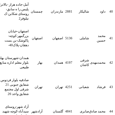
آمل-جاده هراز -بالاتراز
پلیس را ه سابق-
4
داود
شالیکار
2881
مازندران
چمستان
روستای شکابن-ک
نیلوفر2
اصفهان-خیابان
محمد
بزرگمهر-کوچه-
4
شاملی
5136
اصفهان
اصفهان
حسین
پاکوشک-بن بست
دهقان-پلاک40-
همدان-شهرستان بهار
شرفی
4
محمدمهدی
4197
همدان
بهار
بلوار معلم اداره منابع
کاشان
طبیعی
صادقیه بلوار فردوس
شقایق جنوبی 21
4
فرشاد
شعبانی
4251
تهران
تهران
شرقی اول مجتمع
شقایق واحد 26
آزاد شهر-روستای
4
محمد صادق
صابری
4841
گلستان
آزادشهر
سیدآباد-کوچه شهید