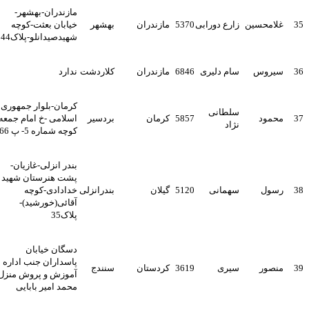
مازندران-بهشهر-
3
غلامحسین
زارع دورابی
5370
مازندران
بهشهر
خیابان بعثت-کوچه
شهیدصیدانلو-پلاک44
3
سیروس
سام دلیری
6846
مازندران
کلاردشت
ندارد
کرمان-بلوار جمهوری
سلطانی
3
محمود
5857
کرمان
بردسیر
اسلامی -خ امام جمعه-
نژاد
کوچه شماره 5- پ 66
بندر انزلی-غازیان-
پشت هنرستان شهید
3
رسول
سهمانی
5120
گیلان
بندرانزلی
خدادادی-کوچه
آقائی(خورشید)-
پلاک35
دسگان خیابان
پاسداران جنب اداره
3
منصور
سیری
3619
کردستان
سنندج
آموزش و پروش منزل
محمد امیر بابایی