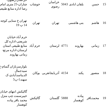
خراسان
1
حسن
بلقان ابادی
5043
خوشاب
چناران-25 متری امام
رضوی
رضا اداره منابع طبیعی
تهران خ سنایی کوچه
1
هاشم
بنی هاشمی
تهران
تهران
14 پ 19
خرم آباد-خیابان
شریعتی-اداره کل
1
زمانی
بهاروند
4771
لرستان
خرم آباد
منابع طبیعی استان
لرستان-اداره مرتع-
زمانی بهاروند
بلوارسزبازان گمنام-خ
سیدجمال
1
منصور
پکند
4154
آذربایجانغربی
بوکان
الدیناسدآبادی-ک
سهند1-پ5
گالیکش انتهای خیابان
پیاده
خیبرسمت چپ منزل
1
محمدباقر
5888
گلستان
گالیکش
کوهسار
محمد باقر پیاده
کوهسار