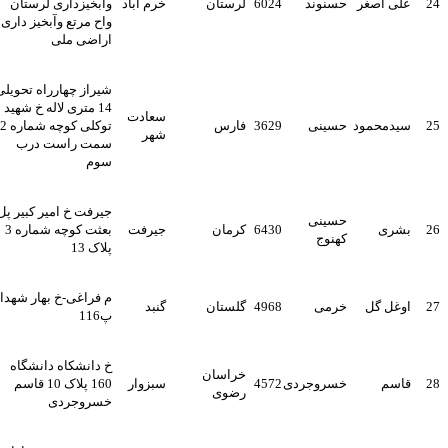
2
علی اصغر
حسنوند
6024
لرستان
خرم آباد
وآبخیزداری لرستان
واح مرتع وآبخیز داری
اراضی ملی
شیراز چهارراه تحویلی
14 متری لاله خ شهید
سعادت
2
سیدمحمود
حسینی
3629
فارس
توکلی کوچه شماره 2
شهر
سمت راست درب
سوم
جیرفت خ امیر کبیر پل
حسینی
2
بشری
6430
کرمان
جیرفت
بعثت کوچه شماره 3
کهنوج
پلاک 13
م فراغی-خ بهار شهدا-
2
اوغل گل
خرمی
4968
گلستان
گنبد
پ116
خ دانشکاه دانشگاه
خراسان
2
قاسم
خسروجردی
4572
سبزوار
160 پلاک 10 قاسم
رضوی
خسروجردی