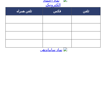
تلفن
فکس
تلفن همراه
۰۹۱۲۳۱۵۳۰۶۰
۲۲۲۵۸۶۴۹
۲۲۲۵۸۶۳۰
۰۹۱۹۳۱۵۳۰۶۰
۲۲۷۶۱۱۹۵
۲۲۲۵۸۶۳۸
۲۲۷۶۱۱۹۸
پیغام گیر
۰۹۱۰۳۱۵۳۰۶۰
۰۹۰۲۳۱۵۳۰۶۰
۲۲۷۶۱۱۹۷
۲۲۷۶۱۱۹۶
تهران، بلوار میرداماد، نفت جنوبی، شماره ۲۶۸
تمامی مطالب و تصاویر و نرم‌افزارهای این سایت تابع قانون حمایت
حقوق مولفان و مصنفان و هنرمندان بوده و استفاده بدون مجوز از
مطالب آن مجاز نیست
Copyright © 2008 - 2026 All Rights Reserved
کارشناس رسمی دادگستری