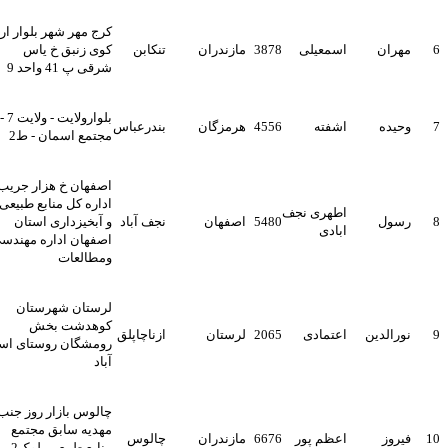
کرج مهر شهر بلوار ارم
مهران
اسمعیلی
3878
مازندران
تنکابن
کوی زنبق خ یاس
شرقی پ 41 واحد 9
بلوارولایت - ولایت 7 -
وحیده
اشفته
4556
هرمزگان
بندرعباس
مجتمع اسمان - ط2
اصفهان خ هزار جریب
اداره کل منابع طبیعی
اطهری نجف
رسول
5480
اصفهان
نجف آباد
و آبخیزداری استان
ابادی
اصفهان اداره مهندسی
ومطالعات
لرستان شهرستان
کوهدشت بخش
نورالدین
اعتمادی
2065
لرستان
ازناچاپلق
رومشگان روستای اسد
آباد
چالوس بازار روز جنب
مهدیه سابق مجتمع
1
فیروز
اعظم پور
6676
مازندران
چالوس
منابع طبیعی بلوک2