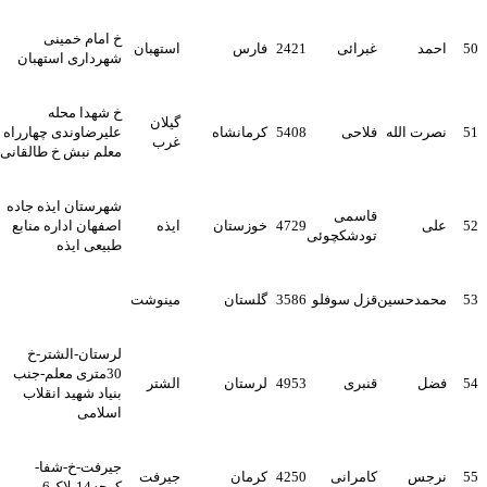
خ امام خمینی
5
احمد
غبرائی
2421
فارس
استهبان
شهرداری استهبان
خ شهدا محله
گیلان
5
نصرت الله
فلاحی
5408
کرمانشاه
علیرضاوندی چهارراه
غرب
معلم نبش خ طالقانی
شهرستان ایذه جاده
قاسمی
5
علی
4729
خوزستان
ایذه
اصفهان اداره منابع
تودشکچوئی
طبیعی ایذه
5
محمدحسین
قزل سوفلو
3586
گلستان
مینوشت
لرستان-الشتر-خ
30متری معلم-جنب
5
فضل
قنبری
4953
لرستان
الشتر
بنیاد شهید انقلاب
اسلامی
جیرفت-خ-شفا-
5
نرجس
کامرانی
4250
کرمان
جیرفت
کوچه14پلاک6