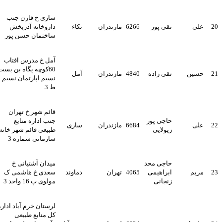
ساری خ قارن جنب
2
علی
تقی پور
6266
مازندران
نکاء
داروخانه آذربخش
ساختمان حسن پور
آمل خ مدرس افتاب
60کوچه پگاه بن بست
2
حسین
تقی زاده
4840
مازندران
آمل
نسیم اپارتمان نسیم
ط 3
قائم شهر خ تهران
حاجی پور
جنب اداره منابع
2
علی
6684
مازندران
ساری
زیولایی
طبیعی قائم شهر خانه
سازمانی شماره 3
حاجی محد
میدان آشتیانی خ
2
مریم
ابراهیمی
4065
تهران
دماوند
سعدی خ هاشمی ک
زنجانی
مولوی پ 16 واحد 3
لرستان خرم آباد اداره
کل منابع طبیعی