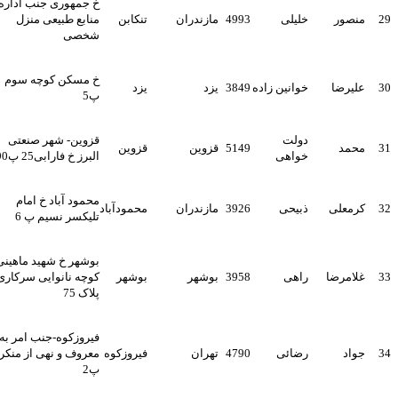
خ جمهوری جنب اداره
2
منصور
خلیلی
4993
مازندران
تنکابن
منابع طبیعی منزل
شخصی
خ مسکن کوچه سوم
3
علیرضا
خوانین زاده
3849
یزد
یزد
پ5
دولت
قزوین- شهر صنعتی
3
محمد
5149
قزوین
قزوین
خواهی
البرز خ فارابی25 پ90
محمود آباد خ امام
3
کرمعلی
ذبیحی
3926
مازندران
محمودآباد
تلیکسر نسیم پ 6
بوشهر خ شهید ماهینی
3
غلامرضا
راهی
3958
بوشهر
بوشهر
کوچه نانوایی سرکاری
پلاک 75
فیروزکوه-جنب امر به
3
جواد
رضائی
4790
تهران
فیروزکوه
معروف و نهی از منکر-
پ2