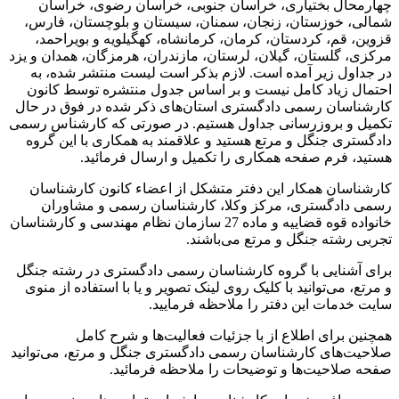
هارمحال بختیاری، خراسان جنوبی، خراسان رضوی، خراسان
مالی، خوزستان، زنجان، سمنان، سیستان و بلوچستان، فارس،
زوین، قم، کردستان، کرمان، کرمانشاه، کهگیلویه و بویراحمد،
رکزی، گلستان، گیلان، لرستان، مازندران، هرمزگان، همدان و یزد
ر جداول زیر آمده است. لازم بذکر است لیست منتشر شده، به
حتمال زیاد کامل نیست و بر اساس جدول منتشره توسط کانون
ارشناسان رسمی دادگستری استان‌های ذکر شده در فوق در حال
کمیل و بروزرسانی جداول هستیم. در صورتی که کارشناس رسمی
ادگستری جنگل و مرتع هستید و علاقمند به همکاری با این گروه
ستید، فرم صفحه همکاری را تکمیل و ارسال فرمائید.
ارشناسان همکار این دفتر متشکل از اعضاء کانون کارشناسان
سمی دادگستری، مرکز وکلا، کارشناسان رسمی و مشاوران
خانواده قوه قضاییه و ماده 27 سازمان نظام مهندسی و کارشناسان
جربی رشته جنگل و مرتع می‌باشند.
رای آشنایی با گروه کارشناسان رسمی دادگستری در رشته جنگل
 مرتع، می‌توانید با کلیک روی لینک تصویر و یا با استفاده از منوی
ایت خدمات این دفتر را ملاحظه فرمایید.
مچنین برای اطلاع از با جزئیات فعالیت‌‌ها و شرح کامل
لاحیت‌های کارشناسان رسمی دادگستری جنگل و مرتع، می‌توانید
فحه صلاحیت‌ها و توضیحات را ملاحظه فرمائید.