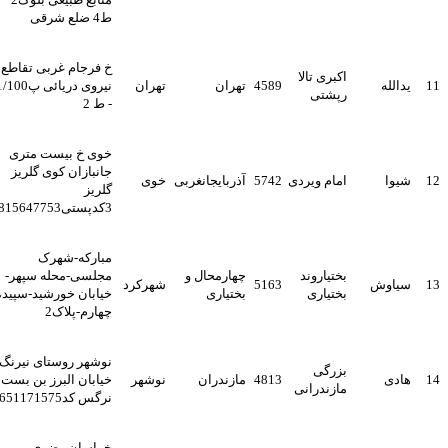
ط4 ضلع شرقی
خ فرجام غربی تقاطع
اکبری تالا
1
یدالله
4589
تهران
تهران
نیروی دریائی پ1/100
رپشتی
- ط 2
خوی خ بیست متری
جانبازان کوی گلریز
1
شیوا
امام ویردی
5742
آذربایجانغربی
خوی
گلریز
3کدپستی5815647753
مبارکه-شهرک
بختیاروند
چهارمحال و
مجلسی-محله سپهر-
1
سیاوش
5163
شهرکرد
بختیاری
بختیاری
خیابان خورشید-سپیده
چهارم-پلاک2
نوشهر روستای نیرنگ
بزرگی
1
هادی
4813
مازندران
نوشهر
خیابان البرز بن بست
مازندرانی
نرگس کد4651171575
خراسان رضوی-