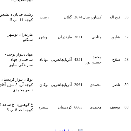
رشت خیابان دانشجو -
5
فتح اله
کشاورزشال
3674
گیلان
رشت
کوچه 11 - پ 15
مازندران نوشهر
5
شاپور
متاجی
2621
مازندران
نوشهر
سنگتو
مهابادبلوار توحید -
محمد
5
صلاح
4351
آذربایجانغربی
مهاباد
ساختمان جهاد
حسین پور
سازندگی سابق
بوکان بلوار کردستان
5
ناصر
محمدی
2961
آذربایجانغربی
بوکان
کوچه آریا 5 منزل آقای
ناصر محمدی
خ کوهنورد - خ شاهد 5-
6
یوسف
محمدی
6665
کردستان
سنندج
کوچه احد 8 -پ 5