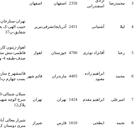
آزادی
2350
اصفهان
اصفهان
اسفندرانی
تهران-ستارخان-خ1 دریای نو-خ
آشتیانی
2451
آذربایجانشرقی
تبریز
حبیب الهی-ک بختیاری-بن بست
شقایق-پ37
اهواز-زیتون کارمندی-خیابان
آقانژاد نوذری
4706
خوزستان
اهواز
فاطمی-نبش مناطق-ساختمان
صدف-طبقه 4- واحد7
ابراهیم زاده
قائمشهر خ ساری کوچه نیما بن
4405
مازندران
قائم شهر
معبود
بست چهارم پ65
سبلان شمالی-10 متری گل
ابراهیم مقدم
1424
تهران
تهران
سرخ-کوچه شهید ابراهیم آبادی-
پلاک12
شیراز معالی آباد خ درآک 35
ابطحی
1610
فارس
شیراز
متری دوستان ک 7 پ 175