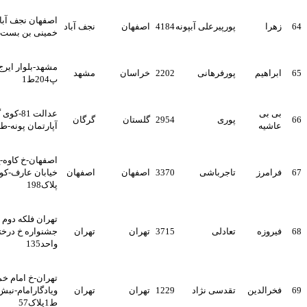
اصفهان نجف آباد خیابان امام
پورپیرعلی آبپونه
4184
اصفهان
نجف آباد
خمینی بن بست ترنم
مشهد-بلوار ایرج میرزا52-
پورفرهانی
2202
خراسان
مشهد
پ204ط1
عدالت 81-کوی گرگان-مهرگان-
پوری
2954
گلستان
گرگان
آپارتمان پونه-ط2
اصفهان-خ کاوه-خ بهارستان-
تاجرباشی
3370
اصفهان
اصفهان
خیابان عارف-کوی گلریز-
پلاک198
تهران فلکه دوم تهرانپارس خ
تعادلی
3715
تهران
تهران
جشنواره خ درختی پلاک1/9
واحد135
تهران-خ امام خمینی-بین جیحون
تقدسی نژاد
1229
تهران
تهران
ویادگارامام-نبش شهیداتابکی-
ط1پلاک57