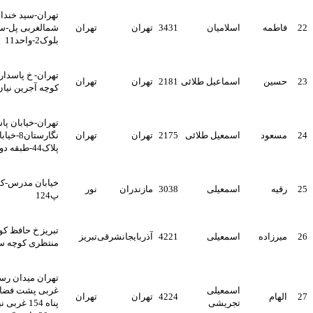
تهران-سید خندان-ضلع
اسلامیان
3431
تهران
تهران
شمالغربی پل-ساختمان1000-
بلوک2-واحد11
تهران- خ پاسداران-نگارستان 8-
اسماعیل طلائی
2181
تهران
تهران
کوچه آجرین نیان 15 واحد 5
تهران-خیابان پاسداران-
اسمعیل طلائی
2175
تهران
تهران
نگارستان8-خیابان مسجد-
پلاک44-طبقه دوم
خیابان مدرس-کوچه هدف 3-
اسمعیلی
3038
مازندران
نور
پ124
تبریز خ حافظ کوی شهید
اسمعیلی
4221
آذربایجانشرقی
تبریز
منتظری کوچه سیدی پ 12
تهران میدان رسالت ضلع جنوب
اسمعیلی
غربی پشت فضای سبز خ اسلام
4224
تهران
تهران
تجریشی
پناه 154 غربی نبش خ یوسفی