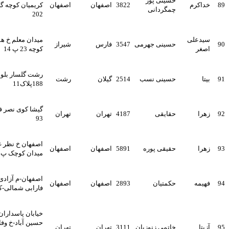
حسینی پور
3822
اصفهان
اصفهان
کریمیان کوچه گلستان اریا واحد
چمگردانی
202
میدان معلم خ همت جنوبی
حسینی جهرمی
3547
فارس
شیراز
کوچه 23 پ 14
رشت گلسار بلوار گیلان خ
حسینی نسب
2514
گیلان
رشت
188پلاک11
گیشا کوی نصر فاضل شرقی پ
حقایقی
4187
تهران
تهران
93
اصفهان خ نظر غربی کوچه
حقیقی پوره
5891
اصفهان
اصفهان
میدان کوچک پ33
اصفهان-م آزادی-خ آزادی-
حکمتیان
2893
اصفهان
اصفهان
فارابی شمالی-کوی21-پ23ط5
خیابان پاسداران-خ مغان-میدان
حسین آباد-خ وفامنش-خ
خاتمی زنوزیان
3111
تهران
تهران