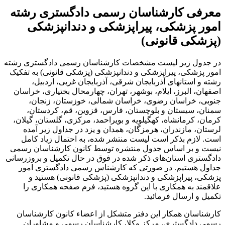
ارشناسان رسمی دادگستری رشته
شکی، پیراپزشکی و دندانپزشکی
قانونی)
ر لیست مشخصات کارشناسان رسمی دادگستری رشته
 پیراپزشکی و دندانپزشکی (پزشکی قانونی) به تفکیک
های آذربایجان شرقی، آذربایجان غربی، اردبیل،
ز، ایلام، بوشهر، تهران، چهارمحال بختیاری، خراسان
سان رضوی، خراسان شمالی، خوزستان، زنجان،
ان و بلوچستان، فارس، قزوین، قم، کردستان،
شاه، کهگیلویه و بویراحمد، مرکزی، گلستان، گیلان،
دران، هرمزگان، همدان و یزد در جداول زیر آمده
ذکر است لیست منتشر شده، به احتمال زیاد کامل
اساس جدول منتشره توسط کانون کارشناسان رسمی
تان‌های ذکر شده در فوق در حال تکمیل و بروزرسانی
م. در صورتی که کارشناس رسمی دادگستری امور
پزشکی و دندانپزشکی (پزشکی قانونی) هستید و
همکاری با این گروه هستید، فرم صفحه همکاری را
ل فرمائید.
مکار این دفتر متشکل از اعضاء کانون کارشناسان
تری، مرکز وکلا، کارشناسان رسمی و مشاوران