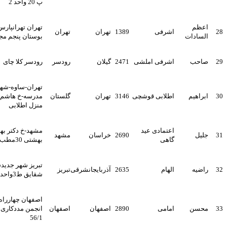
پ 20 واحد 2
تهران تهرانپارس میدان استخر
اشرفی
1389
تهران
تهران
بوستان پنجم مجتمع پزشکی 42
اشرفی املشی
2471
گیلان
رودسر
رودسر کلا چای
تهران-ساوه-شهرک گلستان-خ
اطلابی قوشچی
3146
تهران
گلستان
مدرسه-خ هاشم اهنگر-پ141-
منزل اطلابی
اعتمادی عید
مشهد-خ دکتر بهشتی-نبش دکتر
2690
خراسان
مشهد
گاهی
بهشتی 30مطب دکتر اعتمادی
تبریز شهر جدیدسهند برج
الهام
2635
آذربایجانشرقی
تبریز
شقایق ط3واحدA3
اصفهان چهارراه تختی جنب
امامی
2890
اصفهان
اصفهان
انجمن مددکاری امام زمان پلاک
56/1