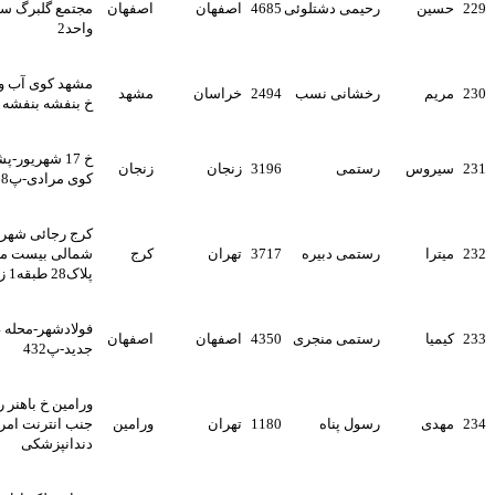
رحیمی دشتلوئی
4685
اصفهان
اصفهان
مجتمع گلبرگ ساختمان سینا
واحد2
مشهد کوی آب وبرق میدان خیام
رخشانی نسب
2494
خراسان
مشهد
خ بنفشه بنفشه 13پلاک47
خ 17 شهریور-پشت استادیوم-
رستمی
3196
زنجان
زنجان
کوی مرادی-پ8
کرج رجائی شهر بلوار جمهوری
رستمی دبیره
3717
تهران
کرج
شمالی بیست متری سیدالشهدا
پلاک28 طبقه1 زنگ 2
فولادشهر-محله a4-فرعی پنجم
رستمی منجری
4350
اصفهان
اصفهان
جدید-پ432
ورامین خ باهنر روبروی سیلو
رسول پناه
1180
تهران
ورامین
جنب انترنت امروز مجتمع
دندانپزشکی