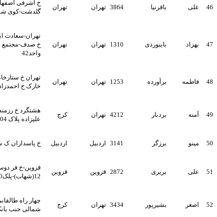
خ اشرفی اصفهانی-خ پیامبر-خ
باقرنیا
3864
تهران
تهران
گلدشت-کوی شقایق-پ8-و4
تهران-سعادت اباد-خ سروغربی-
بایبوردی
1310
تهران
تهران
خ صدف-مجتمع مسکونی صدف
واحد42
تهران خ ستارخان خ حبیب اله خ
برآورده
1253
تهران
تهران
خارک خ احمدزاده پ 6 واحد 2
هشتگرد خ رزمندگان کوچه شهید
بردبار
4212
تهران
کرج
علیزاده پلاک 104 واحد6
برزگر
3141
اردبیل
اردبیل
خ پاسداران ک سید اباد پ 45
قزوین-خ فر دوسی-کوچه
بریری
2872
قزوین
قزوین
12(شهاب)-پلک40
چهار راه طالقانی اول طالقانی
بشیرپور
3434
تهران
کرج
شمالی جنب بانک صادرات