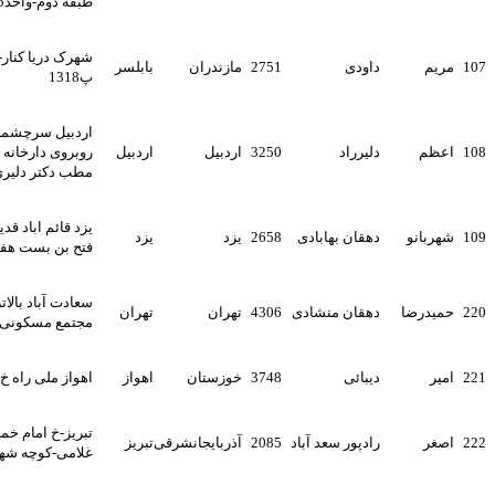
طبقه دوم-واحد5
شهرک دریا کنار-خ7-کوچه8-
داودی
2751
مازندران
بابلسر
پ1318
اردبیل سرچشمه ک معصومین
دلیرراد
3250
اردبیل
اردبیل
روبروی دارخانه دکتر طیب زاده
مطب دکتر دلیری راد
یزد قائم اباد قدیم خ حجاب کوچه
دهقان بهابادی
2658
یزد
یزد
فتح بن بست هفتم منزل برزگری
سعادت آباد بالاتر از میدان بهروز
دهقان منشادی
4306
تهران
تهران
مجتمع مسکونی مروارید 3
دیبائی
3748
خوزستان
اهواز
اهواز ملی راه خ مرجان پلاک 7
تبریز-خ امام خمینی-خ شهید
رادپور سعد آباد
2085
آذربایجانشرقی
تبریز
غلامی-کوچه شهریار-پلاک3