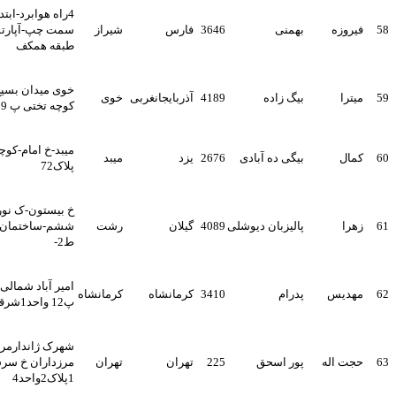
4راه هوابرد-ابتدای بلوارسرباز-
بهمنی
3646
فارس
شیراز
سمت چپ-آپارتمان زاگرس-
طبقه همکف
خوی میدان بسیج خ منتظری
بیگ زاده
4189
آذربایجانغربی
خوی
کوچه تختی پ 9
میبد-خ امام-کوچه ابوذر22-
بیگی ده آبادی
2676
یزد
میبد
پلاک72
خ بیستون-ک نوری-نبش کوچه
پالیزبان دیوشلی
4089
گیلان
رشت
ششم-ساختمان ستاره-پ88-
ط2-
امیر آباد شمالی کوی 23شرقی
پدرام
3410
کرمانشاه
کرمانشاه
پ12 واحد1شرقی
شهرک ژاندارمری بلوار
پور اسحق
225
تهران
تهران
مرزداران خ سرسبز کوچه
1پلاک2واحد4