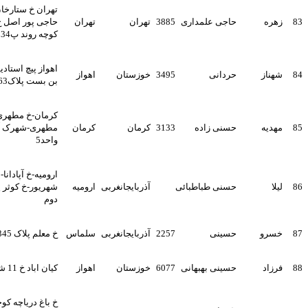
تهران خ ستارخان خ شهید اکبر
حاجی علمداری
3885
تهران
تهران
حاجی پور اصل خ پریسن 2
کوچه روند پ34 ط اول
اهواز پیچ استادیوم خ تختی کوچه
حردانی
3495
خوزستان
اهواز
بن بست پلاک63
کرمان-خ مطهری شرقی-سه راه
حسنی زاده
3133
کرمان
کرمان
مطهری-شهرک آریا -بلوک5-
واحد5
ارومیه-خ آ‌پادانا-انتهای 8
حسنی طباطبائی
آذربایجانغربی
ارومیه
شهریور-خ کوثر پلاک48 -طبقه
دوم
حسینی
2257
آذربایجانغربی
سلماس
خ معلم پلاک 345
حسینی بهبهانی
6077
خوزستان
اهواز
کیان اباد خ 11 شرقی پ 7
خ باغ دریاچه کوچه شهید