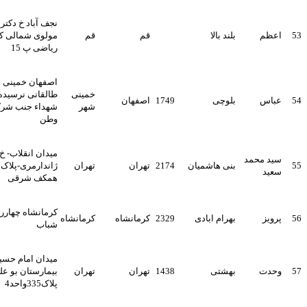
نجف آباد خ دکتر شریعتی خ
بلند بالا
قم
قم
مولوی شمالی کوچه شهید
ریاضی پ 15
اصفهان خمینی شهر خیابان
خمینی
طالقانی نرسیده به میدان
بلوچی
1749
اصفهان
شهر
شهداء جنب شرکت مسافربری
وطن
میدان انقلاب- خ شهدای
بنی هاشمیان
2174
تهران
تهران
ژاندارمری-پلاک227-طبقه
همکف شرقی
کرمانشاه چهارراه ابوذر خیابان
بهرام ابادی
2329
کرمانشاه
کرمانشاه
شباب
میدان امام حسین بعد از
بهشتی
1438
تهران
تهران
بیمارستان بو علی خ زاهد گیلانی
پلاک335واحد4