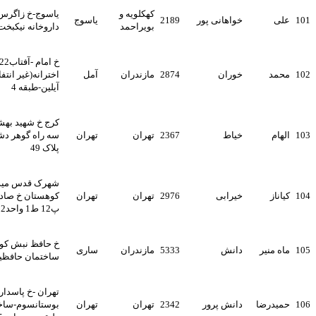
کهکلویه و
یاسوج-خ زاگرس-روبروی
خواهانی پور
2189
یاسوج
بویراحمد
داروخانه نیکبخت
خ امام -آفتاب22-بالاتر ازمدرسه
خوران
2874
مازندران
آمل
اخترانه(غیر انتفاعی)مجتمع
آیلین-طبقه 4
کرج خ شهید بهشتی نرسیده به
خیاط
2367
تهران
تهران
سه راه گوهر دشت خ انقلاب
پلاک 49
شهرک قدس میدان بوستان خ
خیرابی
2976
تهران
تهران
کوهستان خ صادق ک2غربی
پ12 ط1 واحد2
خ حافظ نبش کوچه بوستان
دانش
5333
مازندران
ساری
ساختمان حافظیه ط دوم شرقی
تهران -خ پاسداران-نبش
دانش پرور
2342
تهران
تهران
بوستانسوم-ساختمان سیمرغ-