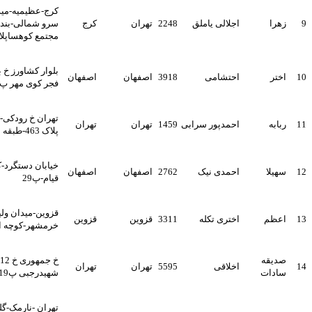
کرج-عظیمیه-میدان بعثت-بلوار
اجلالی یاملق
2248
تهران
کرج
سرو شمالی-بند بست کوهسار-
مجتمع کوهساپلاک 97
بلوار کشاورز خ باغ فردوس کوی
احتشامی
3918
اصفهان
اصفهان
فجر کوی مهر پ 95
تهران خ رودکی-بن بست نظری-
احمدپور سرابی
1459
تهران
تهران
پلاک 463-طبقه اول
خیابان دستگرد-کوی پیام-کوچه
احمدی نیک
2762
اصفهان
اصفهان
قیام-پ29
قزوین-میدان ولیعصر-بلوار
اختری تکله
3311
قزوین
قزوین
خرمشهر-کوچه ارامش-پلاک12
خ جمهوری خ 12 فروردین ک
اخلاقی
5595
تهران
تهران
شهیدرجبی پ19 واحد1
تهران -نارمک-گلبرگ شرقی--