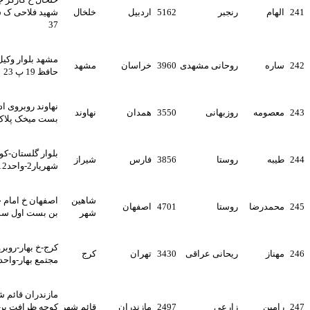
رنجبر
5162
اردبیل
خلخال
شهید فلاحی ک شهید نامجو پ
37
مشهد بلوار وکیل آباد بلوار
روحانی مشهدی
3960
خراسان
مشهد
حافظ 19 پ 23
نهاوند روبروی اداره برق بن
روزبهانی
3550
همدان
نهاوند
بست میخک پلاک20
بلوار گلستان-کوی شهریار-
روستا
3856
فارس
شیراز
شهریار2-واحد12
شاهین
اصفهان خ امام حمینی خ ملت
روستا
4701
اصفهان
شهر
بن بست اول سمت راست
کرج-خ بهار-روبروی بانک رفاه-
ریحانی عراقی
3430
تهران
کرج
مجتمع بهار-واحد43
مازندران قائم شهر خ ساری
زارعی
2497
مازندران
قائم شهر
کوچه ظرافت بن بست پنجم