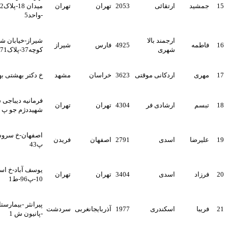
ارتقائی
2053
تهران
تهران
میدان 18-پلاک242-طبقه سوم
-واحد5
ارجمند بالا
شیراز-خیابان شریف آباد-
4925
فارس
شیراز
شهری
کوچه37-پلاک71
اردکانی موقتی
3623
خراسان
مشهد
خ دکتر بهشتی بهشتی 22 پ107
فرمانیه دیباجی شمالی
ارشادی فر
4304
تهران
تهران
شهیددژم جو پ 9 زنگ دوم
اصفهان-خ سروش-ک هوشمند-
اسدی
2791
اصفهان
فریدن
پ43
یوسف آباد-خ اسدابادی-نبش
اسدی
3404
تهران
تهران
10-پ96-ط1
پیرانثر -بیمارستان امام خمینی
اسکندری
1977
آذربایجانغربی
سردشت
-پانیون ش 1