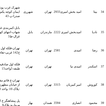
شهرک غرب پونک باختری خ
امید بخش امیری
2933
تهران
شهرری
ایمان کوچه یکم -سالختمان
صدرا-پ 43
بابل-کمربندی غربی-شهرک
امیدبخش امیری
2222
مازندران
بابل
شهاب-انتهای کوی اباذر-آپارتمان
غزال-ط3
تهران-فلکه اول تهرانپارس-
امیدی
2581
تهران
تهران
خ142 غربی-تقاطع113-پ59
فلکه اول صادقیه برج پردیس
امیدی نیا
تهران
تهران
طبقه 5واحد15
تهران-خ قائم مقام فرهانی-بالاتر
امیر کبیریان
3315
تهران
تهران
از خیابان مطهری-کوچه دوم
-پلاک 16- واحد 20
پل پیشاهنگر خ اتحاد کوچه
انصاری
3594
همدان
بهار
مروارید پلاک9