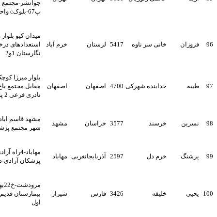
جوانشر-مجتمع پزشکان فارابی-
پ67-بلوکc واحد311
میدان کیو بلوار ولایت جنب
خانی سر ناوه
5417
لرستان
خرم آباد
استعدادهای درخشان بین
نگارستان 1و2
بلوار میرزا کوچک خان خ باغ زیار
خدابنده شهرکی
4700
اصفهان
اصفهان
مقابل مجتمع باغ سرو کوچه
نادری فرعی 2 پلاک 25
مشهد قاسم اباد چهارراه نادر
خرسند
3577
خراسان
مشهد
شهر مجتمع پزشکی امام رضا
مهاباد-4راه آزادی-ساختمان
خرم دل
2597
آذربایجانغربی
مهاباد
پزشکان آزادی-دفتر کار مامائی
مرودشت-خ22بهمن-پشت
خلیفه
3426
فارس
شیراز
بیمارستان قدیم-کوی 4-درب
اول