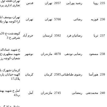
تهران-فلکه اول صادقیه-مجتمع
رشید پورایی
2057
تهران
قدس
تجاری اداری پردیس-ط5واحد15
تهران-یوسف اباد-اول خجهان
رضائی
5766
تهران
تهران
ارا-کوچه بهار-پلاک9 -واحد8
کوهدشت-خ 20متری -ضلع
رضائیان فرد
3592
لرستان
خرم آباد
شرقی خ 3
خ شهید عمادالدین کریمی--خ
رضایی نودهی
4870
مازندران
نوشهر
شهید مطهری-خ شهید پور
شعبان-کوچه رز
کرمان-شهرک باهنر-خیابان
رضوی طباطبائی
2585
کرمان
کرمان
الهیه-خیابان پارسا-پارسا11-
پلاک17
امل خ شهید بهشتی اندیشه23
رمضانی
2745
مازندران
آمل
پ43
خلخال خ کارگر جنوبی کوچه