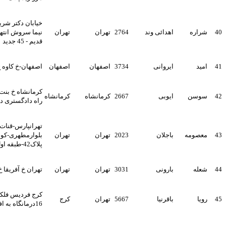
خیابان دکتر شریعتی پایین تر از
اهدائی وند
2764
تهران
تهران
نیما سروش انتهای فرهاد پ 61
قدیم - 45 جدید
ایروانی
3734
اصفهان
اصفهان
اصفهان-خ کاوه خ تیران -کوی
کرمانشاه خ بنت الهدی صدر 4
ایوبی
2667
کرمانشاه
کرمانشاه
راه دادگستری دفتر وکالت
تهرانپارس-قنات کوثر-
باجلان
2023
تهران
تهران
بلوارمطهری-کوچه 9 شرقی-
پلاک42-طبقه اول
بارونی
3031
تهران
تهران
تهران خ آفریقا خ روانپور پلاک93
کرج فردیس فلکه 2 خیابان
باقرنیا
5667
تهران
کرج
16درمانگاه به افرین