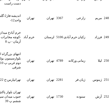
دست راست
اندیشه-فاز2-گلستان3-بلوک49-
زارعی
3367
تهران
تهران
واحد12-
خرم آبادخ میدان استانداری
زکیان خرم آبادی
5106
لرستان
خرم آباد
-کوچه مخابرات - ساختمان
آرمان - پ 8
انتهای بزرگراه اشرفی اصفهانی
بلوارسیمون بولیوار خ فکوری ک
زمانی ورکانه
4789
تهران
تهران
دوم غربی پ 10 واحدسوم
شرقی
ژیان فر
2281
تهران
تهران
تهرانپارس-خ 222غربی-پلاک64-
تهران بلوار پاکنژاد سعادت
ستوده
1730
تهران
تهران
جنوب میدان سرو بوستان
ششم پ 39