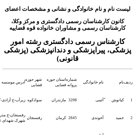
 و نام خانوادگی و نشانی و مشخصات اعضای
کارشناسان رسمی دادگستری و مرکز وکلا،
ان رسمی و مشاوران خانواده قوه قضاییه
اس رسمی دادگستری رشته امور
پیراپزشکی و دندانپزشکی (پزشکی
قانونی)
شماره
استان حوزه
شهر حوزه
نام خانوادگی
آدرس موسسه
پروانه
قضایی
قضایی
ّآئینی
3298
مازندران
سوادکوه
زیرآب-خ آزادی-کوی ولیعصر
رفسنجان-خ مدرس شمالی-
آخوندی
2845
کرمان
رفسنجان
شهرک شهدای غدیر