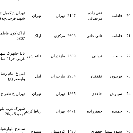
تقی زاده
تهران-خ کمیل-خ هرمزان-کوچه
2147
تهران
تهران
مرتضائی
شهید فرجی-پلاک29
اراک کوی فاطمیه خ عترت پ
ثانی خانی
2608
مرکزی
اراک
5867
بابل-شهرک شهاب نیا-کمربندی
ثریانی
2589
مازندران
قائم شهر
غربی-حر21-ساختمان غزال
امل خ امام رضا (ع) - درمانگاه
ثقففیان
2934
مازندران
آمل
ولیعصر (ع)
جاهدی
1865
تهران
تهران
تهران-خ ظفر-خ نونهالان-پ43
شهرک غرب-بلواردریا-خ گلها-
جعفرزاده
4471
تهران
رباط کریم
توحید5-پ20
سنندج-بلوارشبلی-پشت خانه
ا
جعفری
1490
کردستان
سنندج