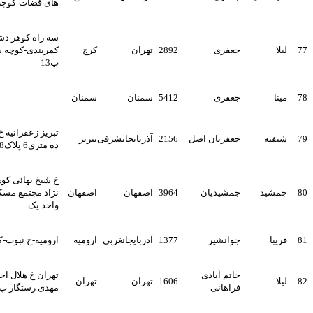
های قضات-کوچه بهار-پلاک2224
سه راه کوهر دشت-داخل
جعفری
2892
تهران
کرج
کمربندی-کوچه شهید سلحشور-
پ13
جعفری
5412
سمنان
سمنان
تبریز زعفرانیه خ 18 متری غربی
جعفریان اصل
2156
آذربایجانشرقی
تبریز
ده متری6 پلاک8
خ شیخ بهائی کوی شهید بهشتی
جمشیدیان
3964
اصفهان
اصفهان
نژاد مجتمع مسکونی ارمغان
واحد یک
جوانشیر
1377
آذربایجانغربی
ارومیه
ارومیه-خ نبوت-ک17-پ10
حاتم آبادی
تهران خ هلال احمر خ فاتح ک
1606
تهران
تهران
فراهانی
مهدی رستگار پ 27 تلفن