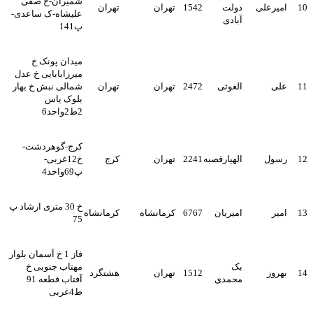
شمیران-خ صفی
10
امیرعلی
دولت
1542
تهران
تهران
علیشاه-ک ساعدی-
آبادی
پ141
میدان پونک خ
میرزابابایی خ عدل
11
علی
الغوثی
2472
تهران
تهران
شمالی نبش خ بهار
بلوک یاس
2ط2واحد6
کرج-گوهردشت-
12
رسول
الهیارقصبه
2241
تهران
کرج
خ12غربی-
پ69واحد4
خ 30 متری ارشاد پ
13
امیر
امیریان
6767
کرمانشاه
کرمانشاه
75
فاز 1 خ آسمان بلوار
بک
مهتاب جنوبی خ
14
بهروز
1512
تهران
هشتگرد
محمدی
آفتاب قطعه 91
ط4غربی