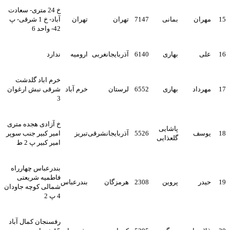
خ 24 متری- سعادت
15
مهران
بمانی
7147
تهران
تهران
آباد- خ 1 شرقی- پ
42- واحد 6
16
علی
بهاری
6140
آذربایجانغربی
ارومیه
ندارد
خرم اباد گلدشت
17
مهرداد
بهاری
6552
لرستان
خرم آباد
شرقی نبش ارغوان
3
خ آزادی هجده متری
پاشایی
18
یوسف
5526
آذربایجانشرقی
تبریز
امیر کبیر جنب سوپر
گلعذایی
امیر کبیر پ 2 ط
بندرعباس چهارراه
فاطمیه شریعتی
19
حیدر
پروین
2308
هرمزگان
بندرعباس
شمالی کوچه جاودان
4 پ 2
رفسنجان کمال آباد