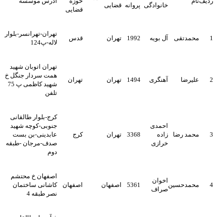
ردیف
نام
حوزه
آدرس موسسه
خانوادگی
پروانه
قضایی
قضایی
تهران-تهرانسر-بلوار
1
محمدتقی
آل بویه
1992
تهران
قدس
لاله-پ124
تهران اتوبان شهید
همت سردار جنگل خ
2
علیرضا
آهنگری
1494
تهران
تهران
شهید کاظمی پ 75
تلفن
کرج-بلوار طالقانی
احمدی
جنوبی-کوچه شهید
3
محمد رضا
زاده
3368
تهران
کرج
عابدینی-بن بست
خرازی
صدف-مرجان -طبقه
دوم
اصفهان خ محتشم
اخوان
4
محمدحسین
5361
اصفهان
اصفهان
کاشانی ساختمان
صراف
نصر طبقه 4