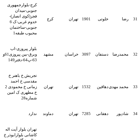
کرج-بلوارجمهوری
جنوبی-میدان
فجر(کوی انصار)-
31
رضا
خلوتی
1901
تهران
کرج
خدوم غربی-ک 6
جنوبی-ساختمان
محبوب طبقه1
بلوار پیروزی-اب
32
محمدرضا
دستفان
3097
خراسان
مشهد
وبرق-بین پیروزی61و
63-پ64-دفتر149
تجریش خ باهنر خ
مقدسی خ احمد
33
محمد مهدی
دهاقین
1532
تهران
تهران
زمانی خ محمودی 2
خ مطهری ک امین
شماره28
34
شادپور
دهقانی
7285
تهران
دماوند
ندارد
تهران بلوار آیت اله
کاشانی بلوارابوذر خ