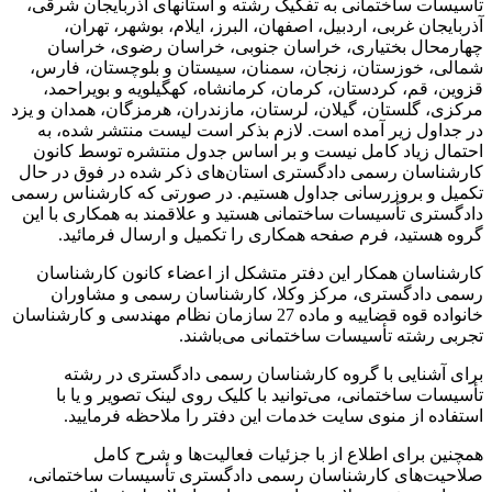
تأسیسات ساختمانی به تفکیک رشته و استانهای آذربایجان شرقی،
آذربایجان غربی، اردبیل، اصفهان، البرز، ایلام، بوشهر، تهران،
چهارمحال بختیاری، خراسان جنوبی، خراسان رضوی، خراسان
شمالی، خوزستان، زنجان، سمنان، سیستان و بلوچستان، فارس،
قزوین، قم، کردستان، کرمان، کرمانشاه، کهگیلویه و بویراحمد،
مرکزی، گلستان، گیلان، لرستان، مازندران، هرمزگان، همدان و یزد
در جداول زیر آمده است. لازم بذکر است لیست منتشر شده، به
احتمال زیاد کامل نیست و بر اساس جدول منتشره توسط کانون
کارشناسان رسمی دادگستری استان‌های ذکر شده در فوق در حال
تکمیل و بروزرسانی جداول هستیم. در صورتی که کارشناس رسمی
دادگستری تأسیسات ساختمانی هستید و علاقمند به همکاری با این
گروه هستید، فرم صفحه همکاری را تکمیل و ارسال فرمائید.
کارشناسان همکار این دفتر متشکل از اعضاء کانون کارشناسان
رسمی دادگستری، مرکز وکلا، کارشناسان رسمی و مشاوران
خانواده قوه قضاییه و ماده 27 سازمان نظام مهندسی و کارشناسان
تجربی رشته تأسیسات ساختمانی می‌باشند.
برای آشنایی با گروه کارشناسان رسمی دادگستری در رشته
تأسیسات ساختمانی، می‌توانید با کلیک روی لینک تصویر و یا با
استفاده از منوی سایت خدمات این دفتر را ملاحظه فرمایید.
همچنین برای اطلاع از با جزئیات فعالیت‌‌ها و شرح کامل
صلاحیت‌های کارشناسان رسمی دادگستری تأسیسات ساختمانی،