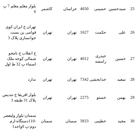
بلوار معلم معلم 7 پ
25
سیدحسین
حسینی
4050
خراسان
کاشمر
6
تهران خ ایران کوی
26
علی
حکمت
1627
تهران
تهران
قوامی بن بست
خوانساری پلاک 3
خ انقلاب خ نامجو
حیدری
27
حسین
4012
تهران
تهران
شمالی کوجه ملک
رامشه
اسماء پ 32 ط اول
28
سعید
خدابخشی
7342
تهران
تهران
ندارد
بلوار افریقا خ تندیس
29
بهمن
خستو
2275
تهران
تهران
پلاک 31 طبقه 3
سمنان-بلوار ولیعصر
30
مجید
خطیبی
5833
سمنان
سمنان
-110دستگاه-ارم
دوم-پ 9واحد1