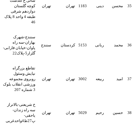
شالی خ گلدشت
35
محسن
دینی
1183
تهران
تهران
کوچه گلستان
دوازدهم شرقی
طبقه 4 واحد 8 پلاک
46
سنندج-شهرک
بهاران-سه راه
36
محمد
ربانی
5153
کردستان
سنندج
پاوان-خیابان فارابی-
گلزار5-پلاک22
تقاطع بزرگراه
نیایش وسئول
37
امید
ربیعه
3002
تهران
تهران
روبروی مجموعه
ورزشی انقلاب بلوک
3 شماره 207
خ شریعتی-بالاتراز
سه راه زندان-
38
حسین
رحیم
5029
تهران
تهران
یاحقی-
پ27ط4واحدغربی