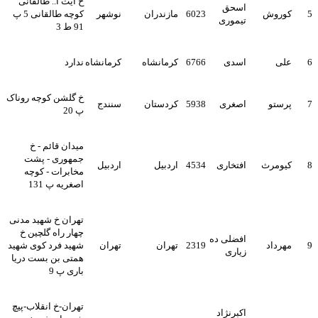
خ آیت ا.. طالقانی
اسحق
5
کوروش
6023
مازندران
نوشهر
کوچه طالقانی 5 پ
تیموری
91 ط 3
6
علی
اسدی
6766
کرمانشاه
کرمانشاه
ندارد
خ گلشن کوچه روناک
7
پرستو
اصغری
5938
کردستان
سنندج
پ 20
میدان قائم - خ
جمهوری - پشت
8
کیومرث
افتخاری
4534
اردبیل
اردبیل
مخابرات - کوچه
اصغریه پ 131
تهران خ شهید مدنی
چهار راه گلچین خ
افضلی ده
9
مهرداد
2319
تهران
تهران
شهید فرد کوی شهید
زیاری
همتی بن بست دریا
باری پ 9
تهران-خ انقلاب-پیچ
اکبرنژاد