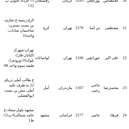
20
غلامعباس
پورگنجی
5295
کرمان
رفسنجان
15 خرداد جنوبی پ
132
کرج-زینبیه-خ نجاری-
بن بست نسترن-
21
مصطفی
تن آسا
2579
تهران
کرج
ساختمان شاداب-
واحد10
تهران-شهرک
اکباتان-فاز2-
22
علی اکبر
جورابچی
2166
تهران
لواسانات
بلوک19-ورودی2-
طبقه سوم-واحد 98-
خ طالب آملی دریای
حاجی
22 به طرف تکیه
23
محمدرضا
1567
مازندران
آمل
رجبی
آملی نبش بن بست
ابوالفضلی
مشهد-بلوار سجاد-خ
24
فرهاد
حامی
2277
خراسان
مشهد
حامد شمالی8-پ12-
ط1