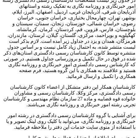
در جدول زیر لیست مشخصات کارشناسان رسمی دادگستری رشته
امور خبرنگاری و روزنامه نگاری به تفکیک رشته و استانهای
آذربایجان شرقی، آذربایجان غربی، اردبیل، اصفهان، البرز، ایلام،
بوشهر، تهران، چهارمحال بختیاری، خراسان جنوبی، خراسان
رضوی، خراسان شمالی، خوزستان، زنجان، سمنان، سیستان و
بلوچستان، فارس، قزوین، قم، کردستان، کرمان، کرمانشاه،
کهگیلویه و بویراحمد، مرکزی، گلستان، گیلان، لرستان، مازندران،
هرمزگان، همدان و یزد در جداول زیر آمده است. لازم بذکر است
لیست منتشر شده، به احتمال زیاد کامل نیست و بر اساس جدول
منتشره توسط کانون کارشناسان رسمی دادگستری استان‌های ذکر
شده در فوق در حال تکمیل و بروزرسانی جداول هستیم. در صورتی
که کارشناس رسمی دادگستری امور خبرنگاری و روزنامه نگاری
هستید و علاقمند به همکاری با این گروه هستید، فرم صفحه
همکاری را تکمیل و ارسال فرمائید.
کارشناسان همکار این دفتر متشکل از اعضاء کانون کارشناسان
رسمی دادگستری، مرکز وکلا، کارشناسان رسمی و مشاوران
خانواده قوه قضاییه و ماده 27 سازمان نظام مهندسی و کارشناسان
تجربی رشته امور خبرنگاری و روزنامه نگاری می‌باشند.
برای آشنایی با گروه کارشناسان رسمی دادگستری در رشته امور
خبرنگاری و روزنامه نگاری، می‌توانید با کلیک روی لینک تصویر و یا
با استفاده از منوی سایت خدمات این دفتر را ملاحظه فرمایید.
همچنین برای اطلاع از با جزئیات فعالیت‌‌ها و شرح کامل