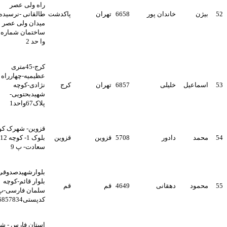
راه ولی عصر
بیژن
خاندان پور
6658
تهران
پاکدشت
طالقانی -نرسیده به
میدان ولی عصر
ساختمان شماره 10
وا حد 2
کرج-45متری
عظیمیه-چهارراه نیک
اسماعیل
خلیلی
6857
تهران
کرج
نژادی-کوچه
شهیدبحتویی-
پلاک67واحد1
قزوین- شهرک کوثر-
محمد
دادور
5708
قزوین
قزوین
بلوک 1- کوچه 12
سعادت- پ 9
بلوارشهیدصدوقی-
بلوار قائم-کوچه
محمود
دهقانی
4649
قم
قم
سلمان فارسی-پ69
کدپستی3716857834
استان فارس - شیراز-