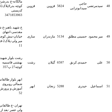
مالکانه-خ بدرشرقی-
حاجی
سیدمرتضی
5824
قزوین
قزوین
کوچه بدر8پلاک32
سیدابوترابی
کدپستی
3471853963
خ شهید باهنر-خ شهید
مقدسی-انتهای
میر محمود
حسینی مطلق
5134
مازندران
ساری
خیابان-نبش کوچه
میر ولی-پلاک2-قدیم
11
رشت بلوار شهید
علی
حمیدی کرنق
6597
گیلان
رشت
بهشتی قاسمیه
کوچه27 پ357
ابهر بلوار طالقانی
شمالی روبروی
اسماعیل
حیدری
5288
زنجان
ابهر
آموزش و پرورش پ
52
تهران -خ طالقانی
ولی عصر -بعد از چهار