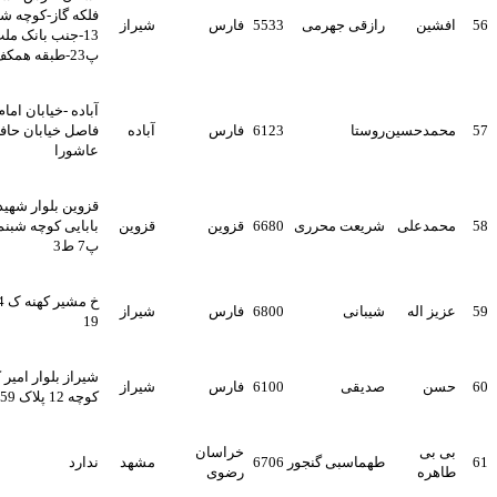
فلکه گاز-کوچه شماره
افشین
رازقی جهرمی
5533
فارس
شیراز
13-جنب بانک ملت
پ23-طبقه همکف-
آباده -خیابان امام-حد
محمدحسین
روستا
6123
فارس
آباده
فاصل خیابان حافظ و
عاشورا
قزوین بلوار شهید
محمدعلی
شریعت محرری
6680
قزوین
قزوین
بابایی کوچه شبنم7
پ7 ط3
خ مشیر کهنه ک 24 پ
عزیز اله
شیبانی
6800
فارس
شیراز
19
شیراز بلوار امیر کبیر
حسن
صدیقی
6100
فارس
شیراز
کوچه 12 پلاک 259
بی بی
خراسان
طهماسبی گنجور
6706
مشهد
ندارد
طاهره
رضوی