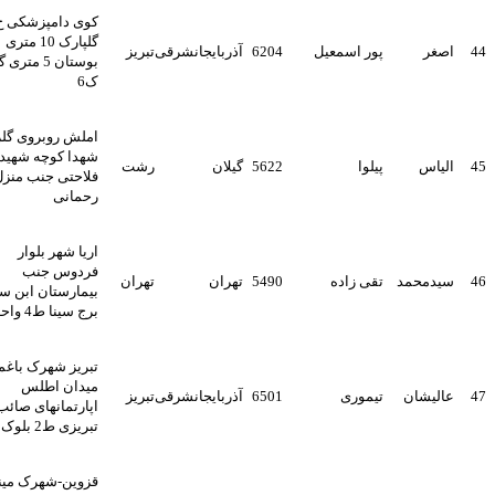
کوی دامپزشکی خ
گلپارک 10 متری
اصغر
پور اسمعیل
6204
آذربایجانشرقی
تبریز
بوستان 5 متری گلفام
ک6
املش روبروی گلزار
شهدا کوچه شهید
الیاس
پیلوا
5622
گیلان
رشت
فلاحتی جنب منزل
رحمانی
اریا شهر بلوار
فردوس جنب
سیدمحمد
تقی زاده
5490
تهران
تهران
بیمارستان ابن سینا
برج سینا ط4 واحد19
تبریز شهرک باغمیشه
میدان اطلس
عالیشان
تیموری
6501
آذربایجانشرقی
تبریز
اپارتمانهای صائب
تبریزی ط2 بلوک3
قزوین-شهرک مینودر-