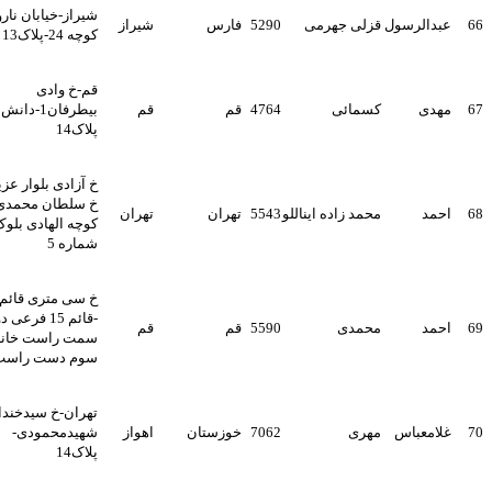
شیراز-خیابان نارون-
عبدالرسول
قزلی جهرمی
5290
فارس
شیراز
کوچه 24-پلاک13
قم-خ وادی
مهدی
کسمائی
4764
قم
قم
بیطرفان1-دانش8-
پلاک14
خ آزادی بلوار عزیزی
خ سلطان محمدی
احمد
محمد زاده ایناللو
5543
تهران
تهران
کوچه الهادی بلوک 6
شماره 5
خ سی متری قائم
-قائم 15 فرعی دوم
احمد
محمدی
5590
قم
قم
سمت راست خانه
سوم دست راست
تهران-خ سیدخندان-خ
غلامعباس
مهری
7062
خوزستان
اهواز
شهیدمحمودی-
پلاک14