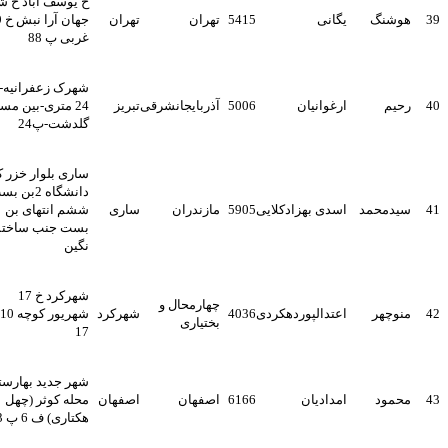
خ یوسف آباد خ شهید
هوشنگ
یگانی
5415
تهران
تهران
جهان آرا نبش خ 39
غربی پ 88
شهرک زعفرانیه-خ
رحیم
ارغوانیان
5006
آذربایجانشرقی
تبریز
24 متری-بین مسجد و
گلدشت-پ24
ساری بلوار خزر کوی
دانشگاه 2بن بست
سیدمحمد
اسدی بهزادکلایی
5905
مازندران
ساری
ششم انتهای بن
بست جنب ساختمان
نگین
شهرکرد خ 17
چهارمحال و
منوچهر
اعتدالپوردهکردی
4036
شهرکرد
شهریور کوچه 10 پ
بختیاری
17
شهر جدید بهارستان
محمود
امدادیان
6166
اصفهان
اصفهان
محله کوثر (چهل
هکتاری) ف 6 پ 233