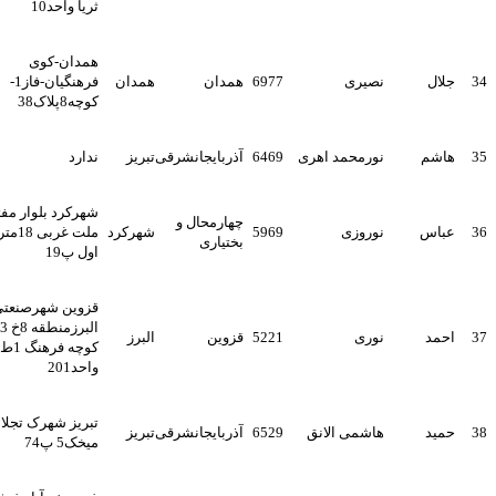
ثریا واحد10
همدان-کوی
جلال
نصیری
6977
همدان
همدان
فرهنگیان-فاز1-
کوچه8پلاک38
هاشم
نورمحمد اهری
6469
آذربایجانشرقی
تبریز
ندارد
شهرکرد بلوار مفتح خ
چهارمحال و
عباس
نوروزی
5969
شهرکرد
ملت غربی 18متری
بختیاری
اول پ19
قزوین شهرصنعتی
البرزمنطقه 8خ 303
احمد
نوری
5221
قزوین
البرز
کوچه فرهنگ 1ط2
واحد201
تبریز شهرک تجلائی
حمید
هاشمی الانق
6529
آذربایجانشرقی
تبریز
میخک5 پ74