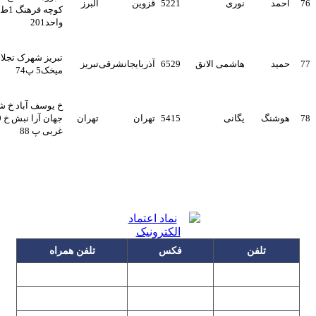
احمد
نوری
5221
قزوین
البرز
کوچه فرهنگ 1ط2
واحد201
تبریز شهرک تجلائی
حمید
هاشمی الانق
6529
آذربایجانشرقی
تبریز
میخک5 پ74
خ یوسف آباد خ شهید
هوشنگ
یگانی
5415
تهران
تهران
جهان آرا نبش خ 39
غربی پ 88
تلفن
فکس
تلفن همراه
۰۹۱۲۳۱۵۳۰۶۰
۲۲۲۵۸۶۴۹
۲۲۲۵۸۶۳۰
۰۹۱۹۳۱۵۳۰۶۰
۲۲۷۶۱۱۹۵
۲۲۲۵۸۶۳۸