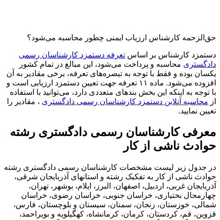
الزحمه کارشناس ارزیاب ایمنی چطور محاسبه می‌شود؟
مزد کارشناس بر اساس
تعرفه دستمزد کارشناسان رسمی
گستری
محاسبه و پرداخت می‌شود، این مبالغ در تمام کشور
ان بوده و فقط با توجه به تبصره‌های تعرفه، برخی مقادیر به آن
افزوده می‌شود. ماده ۱۱ تعرفه جهت تعیین دستمزد ارزیابی است و
توجه به اینکه این بخش بندهای متعددی دارد، می‌توانید با استفاده
حاسبه آنلاین دستمزد کارشناسان رسمی دادگستری
، مقادیر را
ین نمایید.
رفی کارشناسان رسمی دادگستری رشته
ادث ناشی از کار
جدول زیر لیست مشخصات کارشناسان رسمی دادگستری رشته
دث ناشی از کار به تفکیک رشته و استانهای آذربایجان شرقی،
بایجان غربی، اردبیل، اصفهان، البرز، ایلام، بوشهر، تهران،
رمحال بختیاری، خراسان جنوبی، خراسان رضوی، خراسان
لی، خوزستان، زنجان، سمنان، سیستان و بلوچستان، فارس،
ین، قم، کردستان، کرمان، کرمانشاه، کهگیلویه و بویراحمد،