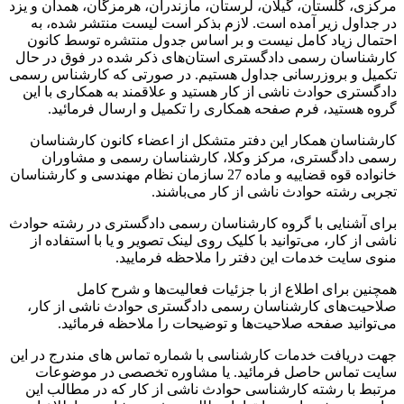
زی، گلستان، گیلان، لرستان، مازندران، هرمزگان، همدان و یزد
جداول زیر آمده است. لازم بذکر است لیست منتشر شده، به
مال زیاد کامل نیست و بر اساس جدول منتشره توسط کانون
شناسان رسمی دادگستری استان‌های ذکر شده در فوق در حال
یل و بروزرسانی جداول هستیم. در صورتی که کارشناس رسمی
گستری حوادث ناشی از کار هستید و علاقمند به همکاری با این
ه هستید، فرم صفحه همکاری را تکمیل و ارسال فرمائید.
شناسان همکار این دفتر متشکل از اعضاء کانون کارشناسان
ی دادگستری، مرکز وکلا، کارشناسان رسمی و مشاوران
خانواده قوه قضاییه و ماده 27 سازمان نظام مهندسی و کارشناسان
بی رشته حوادث ناشی از کار می‌باشند.
ی آشنایی با گروه کارشناسان رسمی دادگستری در رشته حوادث
ی از کار، می‌توانید با کلیک روی لینک تصویر و یا با استفاده از
ی سایت خدمات این دفتر را ملاحظه فرمایید.
نین برای اطلاع از با جزئیات فعالیت‌‌ها و شرح کامل
حیت‌های کارشناسان رسمی دادگستری حوادث ناشی از کار،
توانید صفحه صلاحیت‌ها و توضیحات را ملاحظه فرمائید.
 دریافت خدمات کارشناسی با شماره تماس های مندرج در این
ت تماس حاصل فرمائید. یا مشاوره تخصصی در موضوعات
بط با رشته کارشناسی حوادث ناشی از کار که در مطالب این