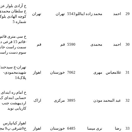
خ آزادی بلوار عزیزی
خ سلطان محمدی
احمد
محمد زاده ایناللو
5543
تهران
تهران
کوچه الهادی بلوک 6
شماره 5
خ سی متری قائم
-قائم 15 فرعی دوم
احمد
محمدی
5590
قم
قم
سمت راست خانه
سوم دست راست
تهران-خ سیدخندان-خ
غلامعباس
مهری
7062
خوزستان
اهواز
شهیدمحمودی-
پلاک14
خ امام ره ابتدای خ
حسابی ابتدای ک
عبد المحمد
موذن
3895
مرکزی
اراک
اردیبهشت جنب
کاریابی نوید
اهواز کیانپارس
رضا
نری میسا
6485
خوزستان
اهواز
خ9شرقی پ9 مجتمع