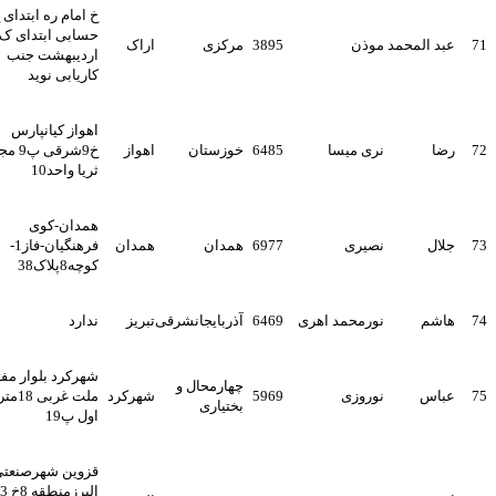
خ امام ره ابتدای خ
حسابی ابتدای ک
عبد المحمد
موذن
3895
مرکزی
اراک
اردیبهشت جنب
کاریابی نوید
اهواز کیانپارس
رضا
نری میسا
6485
خوزستان
اهواز
خ9شرقی پ9 مجتمع
ثریا واحد10
همدان-کوی
جلال
نصیری
6977
همدان
همدان
فرهنگیان-فاز1-
کوچه8پلاک38
هاشم
نورمحمد اهری
6469
آذربایجانشرقی
تبریز
ندارد
شهرکرد بلوار مفتح خ
چهارمحال و
عباس
نوروزی
5969
شهرکرد
ملت غربی 18متری
بختیاری
اول پ19
قزوین شهرصنعتی
البرزمنطقه 8خ 303