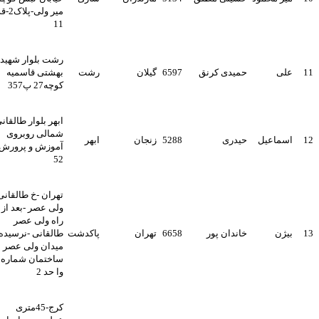
میر ولی-پلاک2-قدیم
11
رشت بلوار شهید
علی
حمیدی کرنق
6597
گیلان
رشت
بهشتی قاسمیه
کوچه27 پ357
ابهر بلوار طالقانی
شمالی روبروی
اسماعیل
حیدری
5288
زنجان
ابهر
آموزش و پرورش پ
52
تهران -خ طالقانی
ولی عصر -بعد از چهار
راه ولی عصر
بیژن
خاندان پور
6658
تهران
پاکدشت
طالقانی -نرسیده به
میدان ولی عصر
ساختمان شماره 10
وا حد 2
کرج-45متری