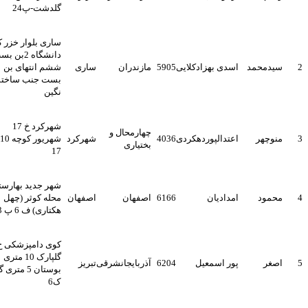
گلدشت-پ24
ساری بلوار خزر کوی
دانشگاه 2بن بست
سیدمحمد
اسدی بهزادکلایی
5905
مازندران
ساری
ششم انتهای بن
بست جنب ساختمان
نگین
شهرکرد خ 17
چهارمحال و
منوچهر
اعتدالپوردهکردی
4036
شهرکرد
شهریور کوچه 10 پ
بختیاری
17
شهر جدید بهارستان
محمود
امدادیان
6166
اصفهان
اصفهان
محله کوثر (چهل
هکتاری) ف 6 پ 233
کوی دامپزشکی خ
گلپارک 10 متری
اصغر
پور اسمعیل
6204
آذربایجانشرقی
تبریز
بوستان 5 متری گلفام
ک6