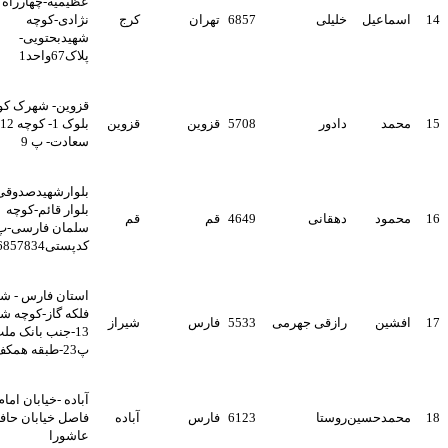
عظیمیه-چهارراه نیک
اسماعیل
خلیلی
6857
تهران
کرج
نژادی-کوچه
شهیدبحتویی-
پلاک67واحد1
قزوین- شهرک کوثر-
محمد
دادور
5708
قزوین
قزوین
بلوک 1- کوچه 12
سعادت- پ 9
بلوارشهیدصدوقی-
بلوار قائم-کوچه
محمود
دهقانی
4649
قم
قم
سلمان فارسی-پ69
کدپستی3716857834
استان فارس - شیراز-
فلکه گاز-کوچه شماره
افشین
رازقی جهرمی
5533
فارس
شیراز
13-جنب بانک ملت
پ23-طبقه همکف
آباده -خیابان امام-حد
محمدحسین
روستا
6123
فارس
آباده
فاصل خیابان حافظ و
عاشورا