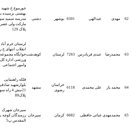
خورموج خ شهید
بهشتی نرسیده به
مهدی
عبدالهی
6301
بوشهر
دشتی
مدرسه سمیه سوپر
مارکت ولی عصر
پلاک 129
لرستان خرم آباد خ
انقلاب انتهای خ رازی
محمدرضا
عبدی فریادرس
7263
لرستان
کوهدشت
خوابگاه مجموعه
ورزشی اداره کل کار
وامور اجتماعی
فلکه راهنمایی
خراسان
بلوارشهید صادقی
محمد یار
علی محمدی
6118
مشهد
رضوی
21نبش 4 راه سوم
پلاک89
سیرجان شهرک
محمدمهدی
غیاثی حافظی
6682
کرمان
سیرجان
رزمندگان کوچه بیت
المقدس پ5