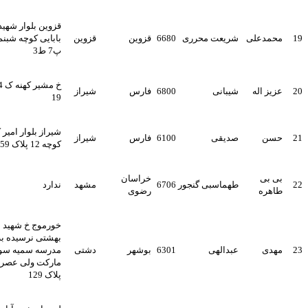
قزوین بلوار شهید
محمدعلی
شریعت محرری
6680
قزوین
قزوین
بابایی کوچه شبنم7
پ7 ط3
خ مشیر کهنه ک 24 پ
عزیز اله
شیبانی
6800
فارس
شیراز
19
شیراز بلوار امیر کبیر
حسن
صدیقی
6100
فارس
شیراز
کوچه 12 پلاک 259
بی بی
خراسان
طهماسبی گنجور
6706
مشهد
ندارد
طاهره
رضوی
خورموج خ شهید
بهشتی نرسیده به
مهدی
عبدالهی
6301
بوشهر
دشتی
مدرسه سمیه سوپر
مارکت ولی عصر
پلاک 129