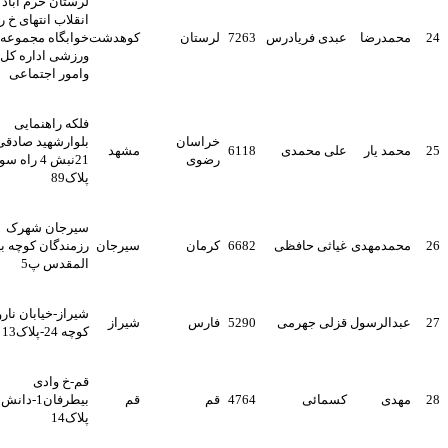
لرستان خرم آباد خ
انقلاب انتهای خ رازی
محمدرضا
عبدی فریادرس
7263
لرستان
کوهدشت
خوابگاه مجموعه
ورزشی اداره کل کار
وامور اجتماعی
فلکه راهنمایی
خراسان
بلوارشهید صادقی
محمد یار
علی محمدی
6118
مشهد
رضوی
21نبش 4 راه سوم
پلاک89
سیرجان شهرک
محمدمهدی
غیاثی حافظی
6682
کرمان
سیرجان
رزمندگان کوچه بیت
المقدس پ5
شیراز-خیابان نارون-
عبدالرسول
قزلی جهرمی
5290
فارس
شیراز
کوچه 24-پلاک13
قم-خ وادی
مهدی
کسمائی
4764
قم
قم
بیطرفان1-دانش8-
پلاک14