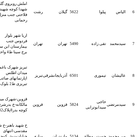
املش روبروی گلزار
شهدا کوچه شهید
الیاس
پیلوا
5622
گیلان
رشت
فلاحتی جنب منزل
رحمانی
اریا شهر بلوار
فردوس جنب
سیدمحمد
تقی زاده
5490
تهران
تهران
بیمارستان ابن سینا
برج سینا ط4 واحد19
تبریز شهرک باغمیشه
میدان اطلس
عالیشان
تیموری
6501
آذربایجانشرقی
تبریز
اپارتمانهای صائب
تبریزی ط2 بلوک3
قزوین-شهرک مینودر-
حاجی
سیدمرتضی
5824
قزوین
قزوین
مالکانه-خ بدرشرقی-
سیدابوترابی
کوچه بدر8پلاک32
خ شهید باهنر-خ شهید
مقدسی-انتهای
میر محمود
حسینی مطلق
5134
مازندران
ساری
خیابان-نبش کوچه