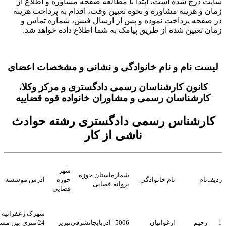
ت درج شده است، ابتدا با مطالعه صفحه مشاوره و اطلاع از
ن و هزینه مشاوره و نحوه تعیین وقت، اقدام به پرداخت هزینه
صفحه پرداخت نموده و پس از ارسال فیش، شماره تماس و
ن تعیین شده از طریق پیامک به شما اطلاع داده خواهد شد.
ست نام و نام خانوادگی و نشانی و مشخصات اعضای
کانون کارشناسان رسمی دادگستری و مرکز وکلا،
کارشناسان رسمی و مشاوران خانواده قوه قضاییه
ارشناس رسمی دادگستری رشته حوادث
ناشی از کار
شهر
شماره
استان حوزه
ف
نام
نام خانوادگی
حوزه
آدرس موسسه
پروانه
قضایی
قضایی
شهرک زعفرانیه-خ
رحیم
ارغوانیان
5006
آذربایجانشرقی
تبریز
24 متری-بین مسجد و