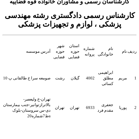
کارشناسان رسمی و مشاوران خانواده قوه قضاییه
کارشناس رسمی دادگستری رشته مهندسی
پزشکی ، لوازم و تجهیزات پزشکی
استان
شهر
نام
شماره
ردیف
نام
حوزه
حوزه
آدرس موسسه
خانوادگی
پروانه
قضایی
قضایی
ابراهیمی
1
مریم
مطلق
4002
گیلان
رشت
صومعه سرا خ طالقانی پ 10
کسائی
تهران-خ ولیعصر-
جعفری
بالاترازتوانیر-جنب بیمارستان
2
پوریا
6933
تهران
تهران
مقدم فرد
دی-س سروستان-بلوک
aط7شماره20