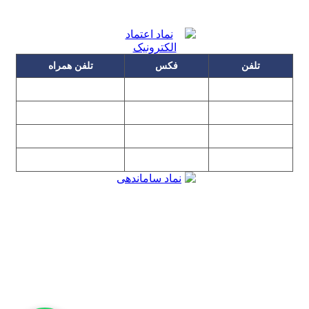
تلفن
فکس
تلفن همراه
۰۹۱۲۳۱۵۳۰۶۰
۲۲۲۵۸۶۴۹
۲۲۲۵۸۶۳۰
۰۹۱۹۳۱۵۳۰۶۰
۲۲۷۶۱۱۹۵
۲۲۲۵۸۶۳۸
۲۲۷۶۱۱۹۸
پیغام گیر
۰۹۱۰۳۱۵۳۰۶۰
۰۹۰۲۳۱۵۳۰۶۰
۲۲۷۶۱۱۹۷
۲۲۷۶۱۱۹۶
تهران، بلوار میرداماد، نفت جنوبی، شماره ۲۶۸
تمامی مطالب و تصاویر و نرم‌افزارهای این سایت تابع قانون حمایت
حقوق مولفان و مصنفان و هنرمندان بوده و استفاده بدون مجوز از
مطالب آن مجاز نیست
Copyright © 2008 - 2026 All Rights Reserved
کارشناس رسمی دادگستری