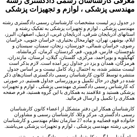
معرفی کارشناسان رسمی دادگستری رشته
مهندسی پزشکی ، لوازم و تجهیزات پزشکی
در جدول زیر لیست مشخصات کارشناسان رسمی دادگستری رشته
مهندسی پزشکی ، لوازم و تجهیزات پزشکی به تفکیک رشته و
استانهای آذربایجان شرقی، آذربایجان غربی، اردبیل، اصفهان، البرز،
ایلام، بوشهر، تهران، چهارمحال بختیاری، خراسان جنوبی، خراسان
رضوی، خراسان شمالی، خوزستان، زنجان، سمنان، سیستان و
بلوچستان، فارس، قزوین، قم، کردستان، کرمان، کرمانشاه،
کهگیلویه و بویراحمد، مرکزی، گلستان، گیلان، لرستان، مازندران،
هرمزگان، همدان و یزد در جداول زیر آمده است. لازم بذکر است
لیست منتشر شده، به احتمال زیاد کامل نیست و بر اساس جدول
منتشره توسط کانون کارشناسان رسمی دادگستری استان‌های ذکر
شده در فوق در حال تکمیل و بروزرسانی جداول هستیم. در صورتی
که کارشناس رسمی دادگستری مهندسی پزشکی ، لوازم و تجهیزات
پزشکی هستید و علاقمند به همکاری با این گروه هستید، فرم صفحه
همکاری را تکمیل و ارسال فرمائید.
کارشناسان همکار این دفتر متشکل از اعضاء کانون کارشناسان
رسمی دادگستری، مرکز وکلا، کارشناسان رسمی و مشاوران
خانواده قوه قضاییه و ماده 27 سازمان نظام مهندسی و کارشناسان
تجربی رشته مهندسی پزشکی ، لوازم و تجهیزات پزشکی می‌باشند.
برای آشنایی با گروه کارشناسان رسمی دادگستری در رشته