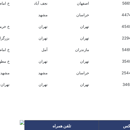
566
اصفهان
نجف آباد
خ امام
447
خراسان
مشهد
454
تهران
تهران
خ خرمشه
229
تهران
تهران
بزرگراه
546
مازندران
آمل
خ امام رضا رضوا
354
تهران
تهران
خ مطهری-
254
خراسان
مشهد
مشهد-سروش
346
تهران
تهران
تهران-
کس
تلفن همراه