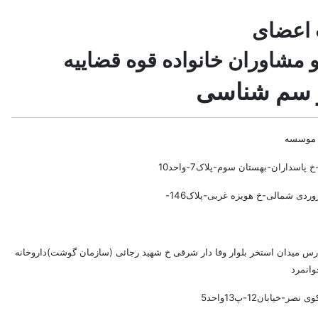
 اعضای
مشاوران خانواده قوه قضاییه
و سم شناسی
موسسه
 پاسداران-بهستان سوم-پلاک7-واحد10
ردی شمالی-خ هویزه غربی-پلاک146-
ارس میدان استخر بلوار وفا دار شرقی خ شهید رجائی (سازمان گوشت)داروخانه
وانمرد
نصر-خیابان12-پ13واحد5