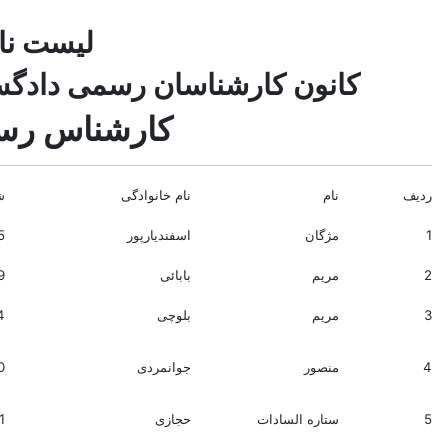
لیست نا
کانون کارشناسان رسمی دادگست
کارشناس رسم
ردیف
نام
نام خانوادگی
ش
1
مژگان
اسفندیارپور
5
2
مریم
بابائی
9
3
مریم
بلوچی
4
4
منصور
جوانمردی
0
5
ستاره السادات
حجازی
1