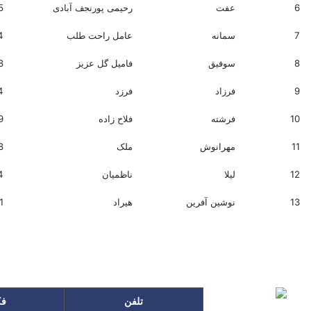
6
عفت
رحیمی پورنجف آبادی
5
7
سمانه
عامل راحت طلب
4
8
سوفیق
فامیل گل عزیز
8
9
فرزاد
فرزد
4
10
فرشته
فلاح زاده
9
11
مهرانوش
ملک
8
12
لیلا
ناظمیان
4
13
نوشین آفرین
هیراد
1
تلفن
ف