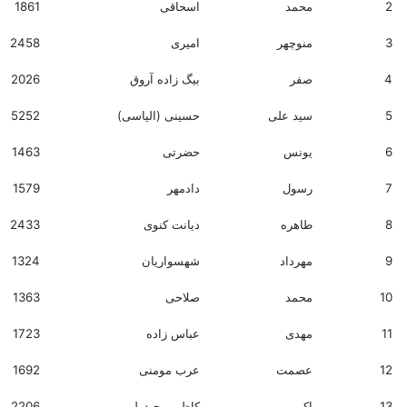
2
محمد
اسحاقی
1861
3
منوچهر
امیری
2458
4
صفر
بیگ زاده آروق
2026
5
سید علی
حسینی (الیاسی)
5252
6
یونس
حضرتی
1463
7
رسول
دادمهر
1579
8
طاهره
دیانت کنوی
2433
9
مهرداد
شهسواریان
1324
10
محمد
صلاحی
1363
11
مهدی
عباس زاده
1723
12
عصمت
عرب مومنی
1692
13
اکبر
کاظمی حیدرلو
2206