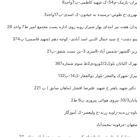
ن-نارمک-م54-ک شهید کاظمی-پ7واحد6
رری-خ طوس-نرسیده به جیحون-ک اسدی-پ17واحد3
دان هفت تیر ابتدای بهار شیراز روبه روی اداره پست مجتمع امیر ط7 واحد 29
نو دشت- خ سید جمال الدین اسد آبادی- کوچه دهم (شهید قاسمی) پ374
یز-گلشهر-شمس آباد-8متری 3-بن بست شفق-پ21
ک اکباتان بلوک2/2ورودی2ط سوم شماره367
راز-شهرک والفجر-بلوار ذوالفقار-ک14-پ132
دکتر شهید باهنر خ شهید علیرضا افشار (ماهان سابق ) پ 221
3 نیروی هوائی پیروزی پ6 ط2
وه-زرندیه-زاویه زرند-خ ولیعصر-ک آموزگار
فهان-جرقویه-محمدآباد
ومیه-بلوار استاد شهریار-انتهای ک مریم-روبروی مسجد امام رضا-پ27