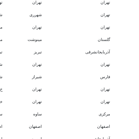
تهران
تهران
تهرا
تهران
شهرری
شه
تهران
تهران
می
گلستان
مینوشت
می
آذربایجانشرقی
تبریز
تبر
تهران
تهران
شهر
فارس
شیراز
شی
تهران
تهران
خ 
تهران
تهران
خیابان3/3
مرکزی
ساوه
سا
اصفهان
اصفهان
اص
آذربایجانغربی
ارومیه
ار