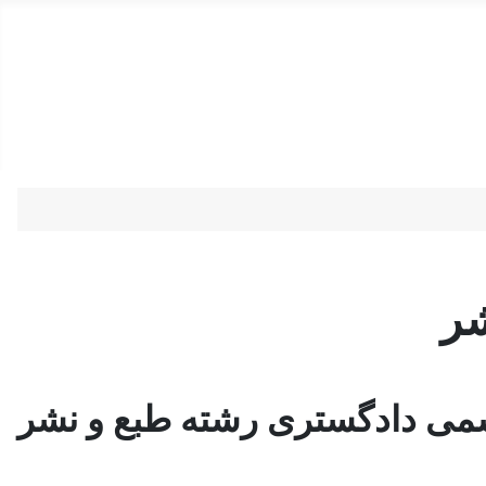
دستمزد
ارتباط باما
جستجو
تعرفه
شر