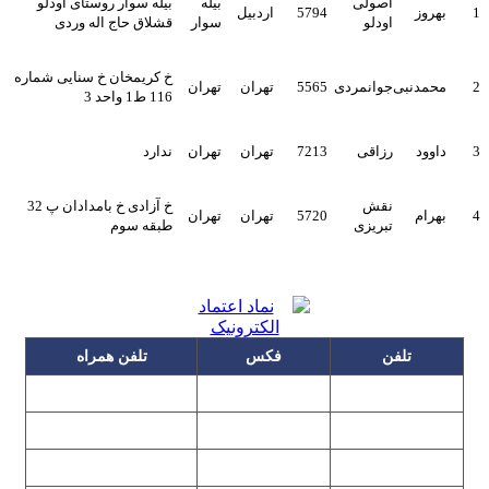
اصولی
بیله
بیله سوار روستای اودلو
1
بهروز
5794
اردبیل
اودلو
سوار
قشلاق حاج اله وردی
خ کریمخان خ سنایی شماره
2
محمدنبی
جوانمردی
5565
تهران
تهران
116 ط1 واحد 3
3
داوود
رزاقی
7213
تهران
تهران
ندارد
نقش
خ آزادی خ بامدادان پ 32
4
بهرام
5720
تهران
تهران
تبریزی
طبقه سوم
تلفن
فکس
تلفن همراه
۰۹۱۲۳۱۵۳۰۶۰
۲۲۲۵۸۶۴۹
۲۲۲۵۸۶۳۰
۰۹۱۹۳۱۵۳۰۶۰
۲۲۷۶۱۱۹۵
۲۲۲۵۸۶۳۸
۲۲۷۶۱۱۹۸
پیغام گیر
۰۹۱۰۳۱۵۳۰۶۰