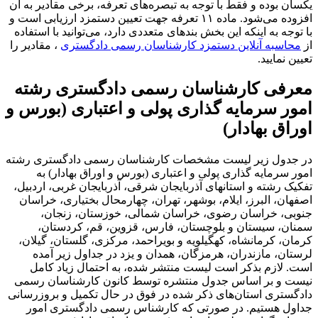
یکسان بوده و فقط با توجه به تبصره‌های تعرفه، برخی مقادیر به آن
افزوده می‌شود. ماده ۱۱ تعرفه جهت تعیین دستمزد ارزیابی است و
با توجه به اینکه این بخش بندهای متعددی دارد، می‌توانید با استفاده
از
محاسبه آنلاین دستمزد کارشناسان رسمی دادگستری
، مقادیر را
تعیین نمایید.
معرفی کارشناسان رسمی دادگستری رشته
امور سرمایه گذاری پولی و اعتباری (بورس و
اوراق بهادار)
در جدول زیر لیست مشخصات کارشناسان رسمی دادگستری رشته
امور سرمایه گذاری پولی و اعتباری (بورس و اوراق بهادار) به
تفکیک رشته و استانهای آذربایجان شرقی، آذربایجان غربی، اردبیل،
اصفهان، البرز، ایلام، بوشهر، تهران، چهارمحال بختیاری، خراسان
جنوبی، خراسان رضوی، خراسان شمالی، خوزستان، زنجان،
سمنان، سیستان و بلوچستان، فارس، قزوین، قم، کردستان،
کرمان، کرمانشاه، کهگیلویه و بویراحمد، مرکزی، گلستان، گیلان،
لرستان، مازندران، هرمزگان، همدان و یزد در جداول زیر آمده
است. لازم بذکر است لیست منتشر شده، به احتمال زیاد کامل
نیست و بر اساس جدول منتشره توسط کانون کارشناسان رسمی
دادگستری استان‌های ذکر شده در فوق در حال تکمیل و بروزرسانی
جداول هستیم. در صورتی که کارشناس رسمی دادگستری امور