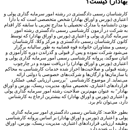
بهادار) کیست؟
کارشناسان رسمی دادگستری در رشته امور سرمایه گذاری پولی و
اعتباری (بورس و اوراق بهادار) شخص متخصصی است که با دارا
بودن دانشنامه یا مدارک تحصیلی یا مدارج تجربی یا سابقه کار اقدام
به شرکت در آزمون کارشناسی رسمی دادگستری رشته امور
سرمایه گذاری پولی و اعتباری (بورس و اوراق بهادار) که توسط
کانون کارشناسان رسمی دادگستری و مرکز وکلا، کارشناسان
رسمی و مشاوران خانواده قوه قضاییه به طور سالیانه برگزار
می‌شود شرکت نموده و پس از قبولی و گذراندن دوره کارآموزی و
اتیان سوگند، پروانه کارشناسی رسمی امور سرمایه گذاری پولی و
اعتباری (بورس و اوراق بهادار) را دریافت نموده و در چارچوب
رشته قبولی و صلاحیت‌ها احراز شده خدمات کارشناسی به محاکم
یا سازمان‌ها و ارگان‌ها و شرکت‌های خصوصی یا دولتی ارائه
می‌نماید. از موضوع کارشناسی "بررسی ارزیابی کیفی عملکرد
قراردادهای اعتباری، تخصیص منابع، مدیریت ریسک، بورس و اوراق
بهادار" به عنوان مهم‌ترین صلاحیت رشته امور سرمایه گذاری پولی
و اعتباری (بورس و اوراق بهادار) که بیشترین ارجاع به کارشناس
دارد، می‌توان نام برد.
بطور خلاصه: کارشناس رسمی دادگستری امور سرمایه گذاری
پولی و اعتباری (بورس و اوراق بهادار) بر اساس پروانه کارشناسی
وظیفه ارزیابی قراردادهای اعتباری، مدیریت ریسک، بورس، اوراق
بهادار را برعهده دارد