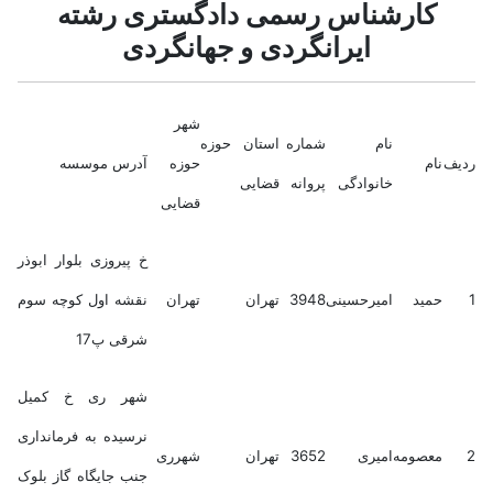
کارشناس رسمی دادگستری رشته
ایرانگردی و جهانگردی
شهر
نام
شماره
استان حوزه
ردیف
نام
حوزه
آدرس موسسه
خانوادگی
پروانه
قضایی
قضایی
خ پیروزی بلوار ابوذر
1
حمید
امیرحسینی
3948
تهران
تهران
نقشه اول کوچه سوم
شرقی پ17
شهر ری خ کمیل
نرسیده به فرمانداری
2
معصومه
امیری
3652
تهران
شهرری
جنب جایگاه گاز بلوک