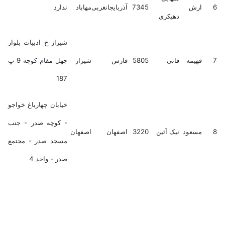
6
ارش
7345
آذربایجانغربی
مهاباد
ندارد
دهبکری
شیراز خ ادبیات بلوار
7
فهیمه
فانی
5805
فارس
شیراز
چهل مقام کوچه 9 پ
187
خیابان چهارباغ خواجو
- کوچه صدر - جنب
8
مسعود
نیک آئین
3220
اصفهان
اصفهان
مسجد صدر - مجتمع
صدر - واحد 4