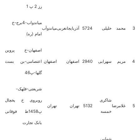
رز 2 پ 1
میاندواب-4برج-خ
3
محمد
خلیلی
5724
آذربایجانغربی
میاندوآب
امام (ره)
اصفهان-خ پروین
4
مریم
سهرابی
2940
اصفهان
اصفهان
اعتصامی-بن بست
گلها-پ46
شریعتی-قلهک-
شاکری
روبروی خ یخچال
5
غلامرضا
5132
تهران
تهران
خمسه
پ1458ط فوقانی
بانک تجارت
شهابی