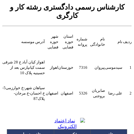
کارشناس رسمی دادگستری رشته کار و
کارگری
استان
شهر
نام
شماره
ردیف
نام
حوزه
حوزه
آدرس موسسه
خانوادگی
پروانه
قضایی
قضایی
اهواز کیان آباد خ 28 شرقی
1
سیدموسی
پیروان
7316
خوزستان
اهواز
سمت کیانپارس بعد از
حسینیه پلاک 10
سپاهان شهر-خ خوارزمی5-
صابریان
2
علی رضا
5326
اصفهان
اصفهان
خ احسان-خ مرجان-
بروجنی
پلاک87