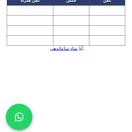
تلفن
فکس
تلفن همراه
۰۹۱۲۳۱۵۳۰۶۰
۲۲۲۵۸۶۴۹
۲۲۲۵۸۶۳۰
۰۹۱۹۳۱۵۳۰۶۰
۲۲۷۶۱۱۹۵
۲۲۲۵۸۶۳۸
۲۲۷۶۱۱۹۸
پیغام گیر
۰۹۱۰۳۱۵۳۰۶۰
۰۹۰۲۳۱۵۳۰۶۰
۲۲۷۶۱۱۹۷
۲۲۷۶۱۱۹۶
تهران، بلوار میرداماد، نفت جنوبی، شماره ۲۶۸
تمامی مطالب و تصاویر و نرم‌افزارهای این سایت تابع قانون حمایت
حقوق مولفان و مصنفان و هنرمندان بوده و استفاده بدون مجوز از
مطالب آن مجاز نیست
Copyright © 2008 - 2026 All Rights Reserved
کارشناس رسمی دادگستری