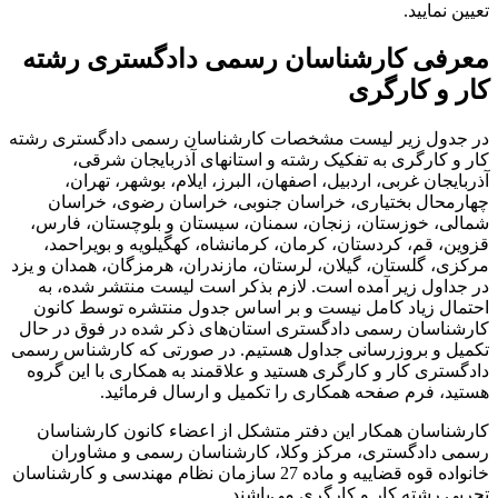
تعیین نمایید.
معرفی کارشناسان رسمی دادگستری رشته
کار و کارگری
در جدول زیر لیست مشخصات کارشناسان رسمی دادگستری رشته
کار و کارگری به تفکیک رشته و استانهای آذربایجان شرقی،
آذربایجان غربی، اردبیل، اصفهان، البرز، ایلام، بوشهر، تهران،
چهارمحال بختیاری، خراسان جنوبی، خراسان رضوی، خراسان
شمالی، خوزستان، زنجان، سمنان، سیستان و بلوچستان، فارس،
قزوین، قم، کردستان، کرمان، کرمانشاه، کهگیلویه و بویراحمد،
مرکزی، گلستان، گیلان، لرستان، مازندران، هرمزگان، همدان و یزد
در جداول زیر آمده است. لازم بذکر است لیست منتشر شده، به
احتمال زیاد کامل نیست و بر اساس جدول منتشره توسط کانون
کارشناسان رسمی دادگستری استان‌های ذکر شده در فوق در حال
تکمیل و بروزرسانی جداول هستیم. در صورتی که کارشناس رسمی
دادگستری کار و کارگری هستید و علاقمند به همکاری با این گروه
هستید، فرم صفحه همکاری را تکمیل و ارسال فرمائید.
کارشناسان همکار این دفتر متشکل از اعضاء کانون کارشناسان
رسمی دادگستری، مرکز وکلا، کارشناسان رسمی و مشاوران
خانواده قوه قضاییه و ماده 27 سازمان نظام مهندسی و کارشناسان
تجربی رشته کار و کارگری می‌باشند.