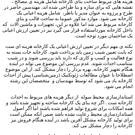
هزینه های مربوط ساخت بنای کارخانه شامل هزینه ی مصالح ،
نقشه هایی که برای سازه و بنا طراحی شده اند، مهندسین حاضر در
طرح و پرژوه به عنوان مدیر یا ناظر، شامل هزینه اعیانی یک
کارخانه می شود. موارد مذکور عموما به ساخت قالب و بنای
کارخانه مربوط می شد اما علاوه بر این، تجهیزات و ماشین آلات که
داخل کارخانه مورداستفاده قرار می گیرد نیز در تعیین ارزش اعیانی
یک ساختمان مورد توجه است.
نکته ی مهم دیگر در تعیین ارزش اعیانی یک کارخانه هزینه ای ست
که بابت تعیین شیب زمین باید پرداخت شود. کارخانه جات بسته به
نوع فعالیت و کسب و کاری که دارند باید بررسی شوند و در شیب
متناسب احداث شوند. عدم بررسی این موضوع می تواند در آینده
هنگام تجهیز کارخانه، بهره بردار را دچار مشکل کند. از این موضوع
اصطلاحا با عنوان مطالعات ژئوتکنیک (زمین‌شناسی) پیش از احداث
کارخانه یاد می شود که توسط مهندسان و متخصصان این رشته
انجام می شود.
استاندارسازی محیط سوله از دیگر هزینه های مربوط به احداث
کارخانه ست . اگر چه بنای یک کارخانه ساخته و تجهیز شده باشد و
همه امکانات برای شروع تولید فراهم شده باشند اما اگر اصول
استانداردسازی محیط رعایت نشده باشد ضمن آنکه ممکن است
برای تولید کارخانه مشکل آفرین باشد در آینده هنگام فروش نیز
کارخانه را دچار مشکل می کند.