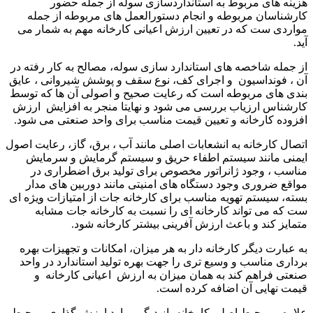
هزینه های مربوط به استانداردسازی سوله از جمله حضور
کارشناسان مربوطه و انجام دستورالعمل های مربوطه از جمله
مواردی ست که در تعیین ارزش اعیانی کارخانه مهم به شمار می
آید.
از جمله شاخصه های استاندارد سازی سوله، مصالح به کار رفته در
آن ، فونداسیون و اجرای کف، نوع سقف و پوشش شیروانی ، عایق
بندی های مربوطه است که رعایت صحیح و اصولی آن ها که توسط
کارشناس ارزیاب بررسی می شود و نهایتا منجر به افزایش ارزش
افزوده کارخانه و تعیین قیمت مناسب برای واحد صنعتی می شود.
اتصال کارخانه به انشعابات اصلی مانند آب ، برق، گاز، رعایت اصول
ایمنی مانند سیستم اطفاء حریق و سیستم گرمایش و سرمایش
مناسب ، وجود ژانراتور مخصوص برای تولید برق اضطراری در
مواقع ضروری وجود دستگاه های امنیتی مانند دوربین های مدار
بسته، سیستم تهویه مناسب برای کارخانه جات از امتیازات ویژه ای
ست که می تواند کارخانه ای را نسبت به کارخانه جات مشابه
متمایز کند و باعث ارزش آفرینی بیشتر کارخانه شود.
به عبارت دیگر کارخانه دار به هر میزان، امکانات و تجهیزات بهره
برداری مناسب و وسیع تری را جهت بهره تولید استاندارد در واحد
صنعتی فراهم کند به همان میزان به ارزش اعیانی کارخانه و
قیمت نهایی آن اضافه کرده است.
علاوه بر محیط اصلی کارخانه، از دیگر موارد ارزش گذاری ، محیط