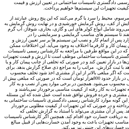
 رسمی دادگستری تاسیسات ساختمانی در تعیین ارزش و قیمت
یت تجهیزات این سیستم‌ها خواهیم پرداخت.
وم، محیط را سرد یا گرم می‌کنند که این پنج روش عبارتند از
 از کف، روش گرمایش خورشیدی و در نهایت روش گرمایش به
ی‌روند شامل انواع کولر های آبی و گازی، بخاری، شوفاژ، آب گرم
موظفند تا سیستم های مناسب گرمایشی و سرمایشی را در
رد پس از اتمام کار و نصب این سیستم ها بر سر تعیین ارزش و
ان کار و کارفرما اختلاف به وجود می‌آید. این اختلافات ممکن
 که در این مواقع طرفین با مراجعه به کارشناس رسمی تاسیسات
دادگستری تاسیسات ساختمانی موظف است تا ارزش و قیمت تجهیزات
در بازار تعیین کند و در صورتی که تخلفی از جانب پیمان کار و یا
د با ثبت گزارش، مراتب را به مراجع ذی صلاح گزارش بدهد. برای
عمولی در بازار 1500000‌هزار تومان است که اگر مبلغی بالاتر از این از مشتری اخذ شود تخلف محسوب
می‌شود و یا به عنوان مثال بهترین قیمت بخاری گازی معمولی در بازار حدود 800هزار تومان است که در صورتی که مبلغی بیش از
لف محسوب می‌شود. همچنین در برخی موارد پس از نصب و به کار
زات به کار رفته از کیفیت مناسبی برخوردار نمی‌باشند و
ا بین مشتری و خرده فروش توافق شده است عمل شده که این مسئله
ر این گونه موارد کارشناس رسمی دادگستری تاسیسات ساختمانی به
داخته و در صورتی که این تجهیزات از کیفیت مطلوبی برخوردار
ند متخلف را شناسایی و به مراجع مربوطه گزارش می‎‌دهد. پس از آن مشتری می‌تواند با استناد به گزارش تخلفی که
 دریافت خسارت خود اقدام کند. همچنین اگر کارشناس تاسیسات
امناسب تجهیزات باعث به وجود آمدن خسارت‌هایی از قبیل مبالغ
خسارت‌های این چنینی نیز می‌کند.