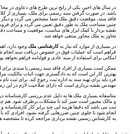
در سال های اخیر، یکی از رایج ترین طرح های دعاوی در محا
باشد. در صورت گرفتن سند رسمی برای ملک، بسیاری از کلاه
فاقد سند، موقعیت دقیق ملک شما مشخص می گردد و دیگر لاز
چنین مساحت ملک به طور دقیق تعیین می گردد و برای فروش 
نقشه بردار با کمک ابزار های مناسب، موقعیت و مساحت دقی
تجاوز به ملک مجاور منتفی خواهد شد.
در بسیاری از موارد که نیاز به
کارشناسی ملک
وجود دارد، اهم
فراهم است که عملیات فوق در خصوص دریافت سند انجام شد
امکانی برای استفاده از سند عادی و قولنامه فراهم نخواهد بود
ممکن است بسیاری از افراد فاقد سند رسمی یا سندی برای اثبا
بهترین کار این است که به دادگستری جهت اثبات مالکیت مراجعه
فرد باید برای تهیه سند به اداره ثبت رجوع کند. برای ثبت نا
مهندس نقشه برداری است که دارای صلاحیت لازم در این زمین
متاسفانه بسیاری ملک ها به دلیل عدم بررسی کارشناسانه در
و مالک مجبور است صبر کند تا مشکلات برطرف شود. هم چنی
ثبت می باشد که دقیقا هزینه ایی چند برابر کار کارشناسانه و
انجام شود تا جلوی چنین ضررهایی گرفته بشود. افرادی که با
به کارشناس رسمی نقشه برداری مراجعه کرده تا مشخصه هایی