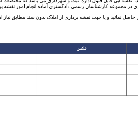
رداری در مجموعه کارشناسان رسمی دادگستری آماده انجام امور نقشه
حاصل نمائید و یا جهت نقشه برداری از املاک بدون سند مطابق نیاز اد
فکس
۲۲۲۵۸۶۴۹
۲۲۷۶۱۱۹۵
پیغام گیر
۲۲۷۶۱۱۹۷
تهران، بلوار میرداماد، نفت جنوبی، شماره ۲۶۸
این سایت تابع قانون حمایت حقوق مولفان و مصنفان و هنرمندان بوده و استف
Copyright © 2008 - 2026 All Rights Reserved
کارشناس رسمی دادگستری