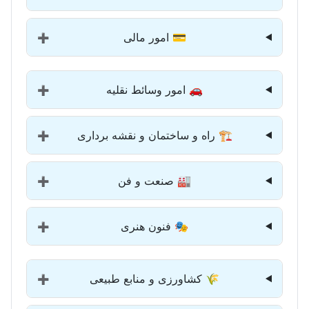
💳 امور مالی
➕
🚗 امور وسائط نقلیه
➕
🏗️ راه و ساختمان و نقشه برداری
➕
🏭 صنعت و فن
➕
🎭 فنون هنری
➕
🌾 کشاورزی و منابع طبیعی
➕