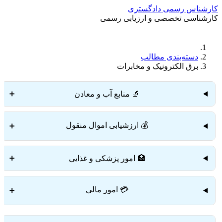
کارشناس رسمی دادگستری
کارشناسی تخصصی و ارزیابی رسمی
دستمزد
ارتباط باما
جستجو
تعرفه
دسته‌بندی مطالب
برق الکترونیک و مخابرات
🔬 منابع آب و معادن
➕
💰 ارزشیابی اموال منقول
➕
🏥 امور پزشکی و غذایی
➕
💳 امور مالی
➕