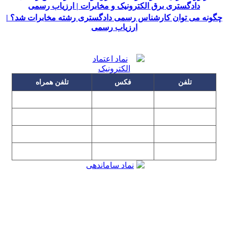
دادگستری برق الکترونیک و مخابرات | ارزیاب رسمی
چگونه می توان کارشناس رسمی دادگستری رشته مخابرات شد؟ |
ارزیاب رسمی
تلفن
فکس
تلفن همراه
۰۹۱۲۳۱۵۳۰۶۰
۲۲۲۵۸۶۴۹
۲۲۲۵۸۶۳۰
۰۹۱۹۳۱۵۳۰۶۰
۲۲۷۶۱۱۹۵
۲۲۲۵۸۶۳۸
۲۲۷۶۱۱۹۸
پیغام گیر
۰۹۱۰۳۱۵۳۰۶۰
۰۹۰۲۳۱۵۳۰۶۰
۲۲۷۶۱۱۹۷
۲۲۷۶۱۱۹۶
تهران، بلوار میرداماد، نفت جنوبی، شماره ۲۶۸
تمامی مطالب و تصاویر و نرم‌افزارهای این سایت تابع قانون حمایت
حقوق مولفان و مصنفان و هنرمندان بوده و استفاده بدون مجوز از
مطالب آن مجاز نیست