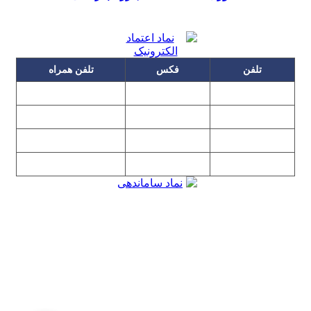
تلفن
فکس
تلفن همراه
۰۹۱۲۳۱۵۳۰۶۰
۲۲۲۵۸۶۴۹
۲۲۲۵۸۶۳۰
۰۹۱۹۳۱۵۳۰۶۰
۲۲۷۶۱۱۹۵
۲۲۲۵۸۶۳۸
۲۲۷۶۱۱۹۸
پیغام گیر
۰۹۱۰۳۱۵۳۰۶۰
۰۹۰۲۳۱۵۳۰۶۰
۲۲۷۶۱۱۹۷
۲۲۷۶۱۱۹۶
تهران، بلوار میرداماد، نفت جنوبی، شماره ۲۶۸
تمامی مطالب و تصاویر و نرم‌افزارهای این سایت تابع قانون حمایت
حقوق مولفان و مصنفان و هنرمندان بوده و استفاده بدون مجوز از
مطالب آن مجاز نیست
Copyright © 2008 - 2026 All Rights Reserved
کارشناس رسمی دادگستری