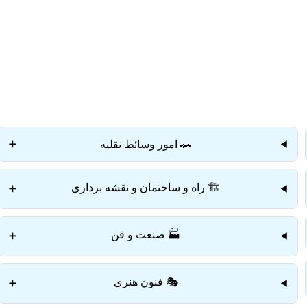
دستمزد
ارتباط باما
جستجو
تعرفه
🚗 امور وسائط نقلیه
➕
🏗️ راه و ساختمان و نقشه برداری
➕
🏭 صنعت و فن
➕
🎭 فنون هنری
➕