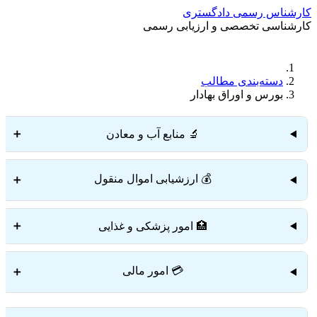
کارشناس رسمی دادگستری
کارشناسی تخصصی و ارزیابی رسمی
دستمزد
ارتباط باما
جستجو
تعرفه
دسته‌بندی مطالب
بورس و اوراق بهادار
🔬 منابع آب و معادن
➕
💰 ارزشیابی اموال منقول
➕
🏥 امور پزشکی و غذایی
➕
💳 امور مالی
➕