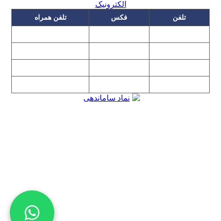
تلفن
فکس
تلفن همراه
۰۹۱۲۳۱۵۳۰۶۰
۲۲۲۵۸۶۴۹
۲۲۲۵۸۶۳۰
۰۹۱۹۳۱۵۳۰۶۰
۲۲۷۶۱۱۹۵
۲۲۲۵۸۶۳۸
۲۲۷۶۱۱۹۸
پیغام گیر
۰۹۱۰۳۱۵۳۰۶۰
۰۹۰۲۳۱۵۳۰۶۰
۲۲۷۶۱۱۹۷
۲۲۷۶۱۱۹۶
تهران، بلوار میرداماد، نفت جنوبی، شماره ۲۶۸
تمامی مطالب و تصاویر و نرم‌افزارهای این سایت تابع قانون حمایت
حقوق مولفان و مصنفان و هنرمندان بوده و استفاده بدون مجوز از
مطالب آن مجاز نیست
Copyright © 2008 - 2026 All Rights Reserved
کارشناس رسمی دادگستری