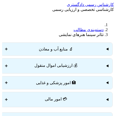
کارشناس رسمی دادگستری
کارشناسی تخصصی و ارزیابی رسمی
دستمزد
ارتباط باما
جستجو
تعرفه
دسته‌بندی مطالب
تئاتر سینما هنرهای نمایشی
🔬 منابع آب و معادن
➕
💰 ارزشیابی اموال منقول
➕
🏥 امور پزشکی و غذایی
➕
💳 امور مالی
➕