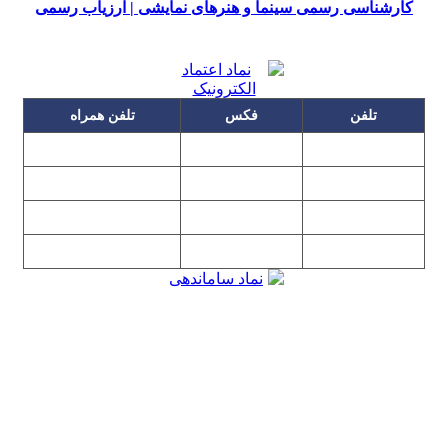
کارشناسی رسمی سینما و هنرهای نمایشی | ارزیاب رسمی
تلفن
فکس
تلفن همراه
۰۹۱۲۳۱۵۳۰۶۰
۲۲۲۵۸۶۴۹
۲۲۲۵۸۶۳۰
۰۹۱۹۳۱۵۳۰۶۰
۲۲۷۶۱۱۹۵
۲۲۲۵۸۶۳۸
۲۲۷۶۱۱۹۸
پیغام گیر
۰۹۱۰۳۱۵۳۰۶۰
۰۹۰۲۳۱۵۳۰۶۰
۲۲۷۶۱۱۹۷
۲۲۷۶۱۱۹۶
تهران، بلوار میرداماد، نفت جنوبی، شماره ۲۶۸
تمامی مطالب و تصاویر و نرم‌افزارهای این سایت تابع قانون حمایت
حقوق مولفان و مصنفان و هنرمندان بوده و استفاده بدون مجوز از
مطالب آن مجاز نیست
Copyright © 2008 - 2026 All Rights Reserved