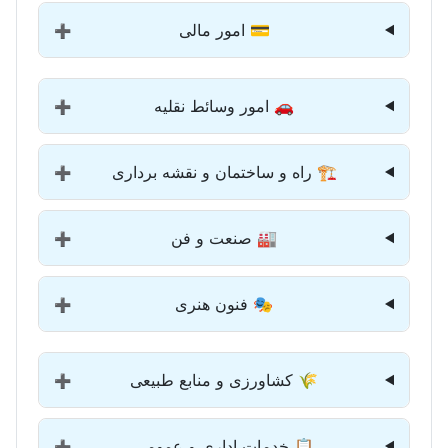
💳 امور مالی
➕
🚗 امور وسائط نقلیه
➕
🏗️ راه و ساختمان و نقشه برداری
➕
🏭 صنعت و فن
➕
🎭 فنون هنری
➕
🌾 کشاورزی و منابع طبیعی
➕
📋 خدمات اداری و عمومی
➕