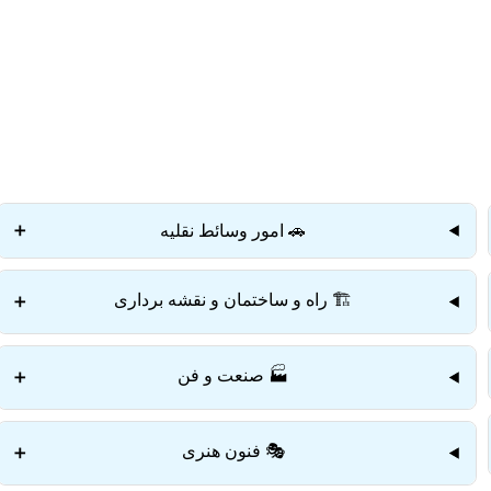
دستمزد
ارتباط باما
جستجو
تعرفه
🚗 امور وسائط نقلیه
➕
🏗️ راه و ساختمان و نقشه برداری
➕
🏭 صنعت و فن
➕
🎭 فنون هنری
➕