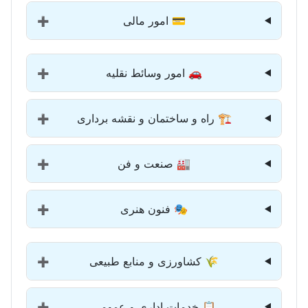
💳 امور مالی
➕
🚗 امور وسائط نقلیه
➕
🏗️ راه و ساختمان و نقشه برداری
➕
🏭 صنعت و فن
➕
🎭 فنون هنری
➕
🌾 کشاورزی و منابع طبیعی
➕
📋 خدمات اداری و عمومی
➕