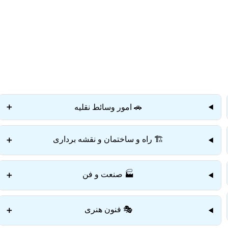
دستمزد
ارتباط باما
جستجو
تعرفه
🚗 امور وسائط نقلیه
➕
🏗️ راه و ساختمان و نقشه برداری
➕
🏭 صنعت و فن
➕
🎭 فنون هنری
➕