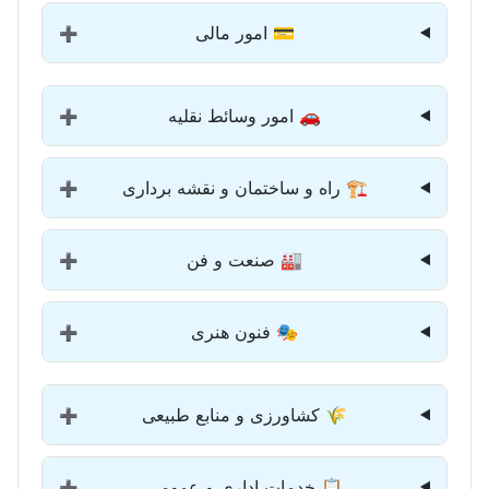
💳 امور مالی
➕
🚗 امور وسائط نقلیه
➕
🏗️ راه و ساختمان و نقشه برداری
➕
🏭 صنعت و فن
➕
🎭 فنون هنری
➕
🌾 کشاورزی و منابع طبیعی
➕
📋 خدمات اداری و عمومی
➕