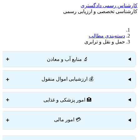
کارشناس رسمی دادگستری
کارشناسی تخصصی و ارزیابی رسمی
دستمزد
ارتباط باما
جستجو
تعرفه
دسته‌بندی مطالب
حمل و نقل و ترابری
🔬 منابع آب و معادن
➕
💰 ارزشیابی اموال منقول
➕
🏥 امور پزشکی و غذایی
➕
💳 امور مالی
➕