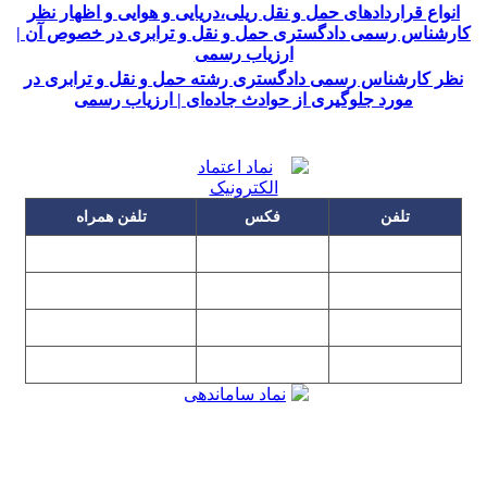
انواع قراردادهای حمل و نقل ریلی،دریایی و هوایی و اظهار نظر
کارشناس رسمی دادگستری حمل و نقل و ترابری در خصوص آن |
ارزیاب رسمی
نظر کارشناس رسمی دادگستری رشته حمل و نقل و ترابری در
مورد جلوگیری از حوادث جاده‌ای | ارزیاب رسمی
تلفن
فکس
تلفن همراه
۰۹۱۲۳۱۵۳۰۶۰
۲۲۲۵۸۶۴۹
۲۲۲۵۸۶۳۰
۰۹۱۹۳۱۵۳۰۶۰
۲۲۷۶۱۱۹۵
۲۲۲۵۸۶۳۸
۲۲۷۶۱۱۹۸
پیغام گیر
۰۹۱۰۳۱۵۳۰۶۰
۰۹۰۲۳۱۵۳۰۶۰
۲۲۷۶۱۱۹۷
۲۲۷۶۱۱۹۶
تهران، بلوار میرداماد، نفت جنوبی، شماره ۲۶۸
تمامی مطالب و تصاویر و نرم‌افزارهای این سایت تابع قانون حمایت