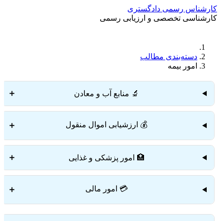
کارشناس رسمی دادگستری
کارشناسی تخصصی و ارزیابی رسمی
دستمزد
ارتباط باما
جستجو
تعرفه
دسته‌بندی مطالب
امور بیمه
🔬 منابع آب و معادن
➕
💰 ارزشیابی اموال منقول
➕
🏥 امور پزشکی و غذایی
➕
💳 امور مالی
➕