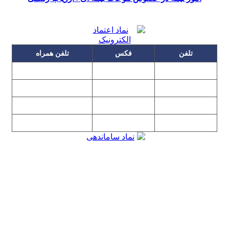
تلفن
فکس
تلفن همراه
۰۹۱۲۳۱۵۳۰۶۰
۲۲۲۵۸۶۴۹
۲۲۲۵۸۶۳۰
۰۹۱۹۳۱۵۳۰۶۰
۲۲۷۶۱۱۹۵
۲۲۲۵۸۶۳۸
۲۲۷۶۱۱۹۸
پیغام گیر
۰۹۱۰۳۱۵۳۰۶۰
۰۹۰۲۳۱۵۳۰۶۰
۲۲۷۶۱۱۹۷
۲۲۷۶۱۱۹۶
تهران، بلوار میرداماد، نفت جنوبی، شماره ۲۶۸
تمامی مطالب و تصاویر و نرم‌افزارهای این سایت تابع قانون حمایت
حقوق مولفان و مصنفان و هنرمندان بوده و استفاده بدون مجوز از
مطالب آن مجاز نیست
Copyright © 2008 - 2026 All Rights Reserved
کارشناس رسمی دادگستری